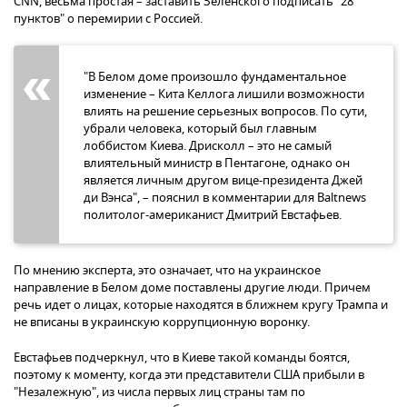
CNN, весьма простая – заставить Зеленского подписать "28
пунктов" о перемирии с Россией.
"В Белом доме произошло фундаментальное
изменение – Кита Келлога лишили возможности
влиять на решение серьезных вопросов. По сути,
убрали человека, который был главным
лоббистом Киева. Дрисколл – это не самый
влиятельный министр в Пентагоне, однако он
является личным другом вице-президента Джей
ди Вэнса", – пояснил в комментарии для Baltnews
политолог-американист Дмитрий Евстафьев.
По мнению эксперта, это означает, что на украинское
направление в Белом доме поставлены другие люди. Причем
речь идет о лицах, которые находятся в ближнем кругу Трампа и
не вписаны в украинскую коррупционную воронку.
Евстафьев подчеркнул, что в Киеве такой команды боятся,
поэтому к моменту, когда эти представители США прибыли в
"Незалежную", из числа первых лиц страны там по