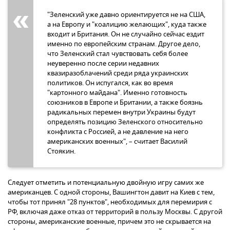
"Зеленский уже давно ориентируется не на США,
а на Европу и "коалицию желающих", куда также
входит и Британия. Он не случайно сейчас ездит
именно по европейским странам. Другое дело,
что Зеленский стал чувствовать себя более
неуверенно после серии недавних
квазиразоблачений среди ряда украинских
политиков. Он испугался, как во время
"картонного майдана". Именно готовность
союзников в Европе и Британии, а также боязнь
радикальных перемен внутри Украины будут
определять позицию Зеленского относительно
конфликта с Россией, а не давление на него
американских военных", – считает Василий
Стоякин.
Следует отметить и потенциальную двойную игру самих же
американцев. С одной стороны, Вашингтон давит на Киев с тем,
чтобы тот принял "28 пунктов", необходимых для перемирия с
РФ, включая даже отказ от территорий в пользу Москвы. С другой
стороны, американские военные, причем это не скрывается на