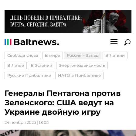
Свобода слова
В мире
Россия – Запад
В Латвии
В Литве
В Эстонии
Энергонезависимость
Русские Прибалтики
НАТО в Прибалтике
Генералы Пентагона против
Зеленского: США ведут на
Украине двойную игру
24 ноября 2025 | 18:05