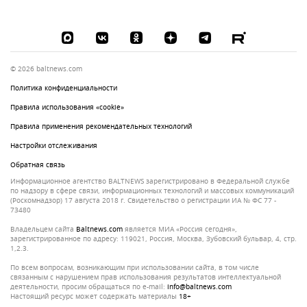
© 2026 baltnews.com
Политика конфиденциальности
Правила использования «cookie»
Правила применения рекомендательных технологий
Настройки отслеживания
Обратная связь
Информационное агентство BALTNEWS зарегистрировано в Федеральной службе
по надзору в сфере связи, информационных технологий и массовых коммуникаций
(Роскомнадзор) 17 августа 2018 г. Свидетельство о регистрации ИА № ФС 77 -
73480
Владельцем сайта
baltnews.com
является МИА «Россия сегодня»,
зарегистрированное по адресу: 119021, Россия, Москва, Зубовский бульвар, 4, стр.
1,2.3.
По всем вопросам, возникающим при использовании сайта, в том числе
связанным с нарушением прав использования результатов интеллектуальной
деятельности, просим обращаться по e-mail:
info@baltnews.com
Настоящий ресурс может содержать материалы
18+