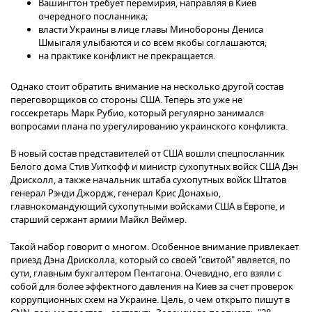
Вашингтон требует перемирия, направляя в Киев
очередного посланника;
власти Украины в лице главы Минобороны Дениса
Шмыгаля улыбаются и со всем якобы соглашаются;
на практике конфликт не прекращается.
Однако стоит обратить внимание на несколько другой состав
переговорщиков со стороны США. Теперь это уже не
госсекретарь Марк Рубио, который регулярно занимался
вопросами плана по урегулированию украинского конфликта.
В новый состав представителей от США вошли спецпосланник
Белого дома Стив Уиткофф и министр сухопутных войск США Дэн
Дрисколл, а также начальник штаба сухопутных войск Штатов
генерал Рэнди Джордж, генерал Крис Донахью,
главнокомандующий сухопутными войсками США в Европе, и
старший сержант армии Майкл Веймер.
Такой набор говорит о многом. Особенное внимание привлекает
приезд Дэна Дрисколла, который со своей "свитой" является, по
сути, главным бухгалтером Пентагона. Очевидно, его взяли с
собой для более эффектного давления на Киев за счет проверок
коррупционных схем на Украине. Цель, о чем открыто пишут в