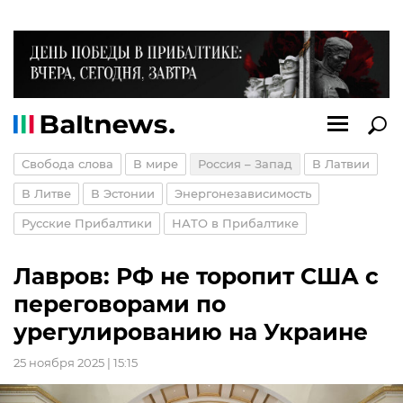
Свобода слова
В мире
Россия – Запад
В Латвии
В Литве
В Эстонии
Энергонезависимость
Русские Прибалтики
НАТО в Прибалтике
Лавров: РФ не торопит США с
переговорами по
урегулированию на Украине
25 ноября 2025 | 15:15