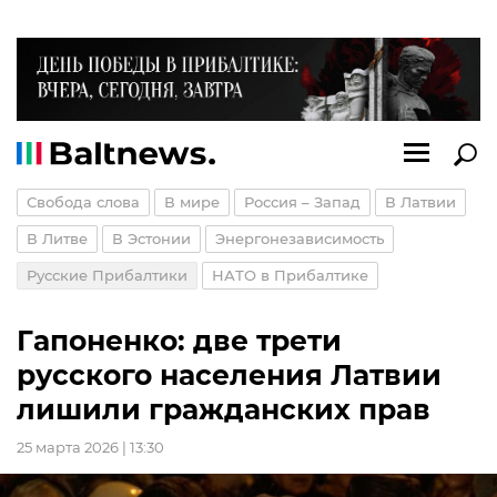
Свобода слова
В мире
Россия – Запад
В Латвии
В Литве
В Эстонии
Энергонезависимость
Русские Прибалтики
НАТО в Прибалтике
Гапоненко: две трети
русского населения Латвии
лишили гражданских прав
25 марта 2026 | 13:30