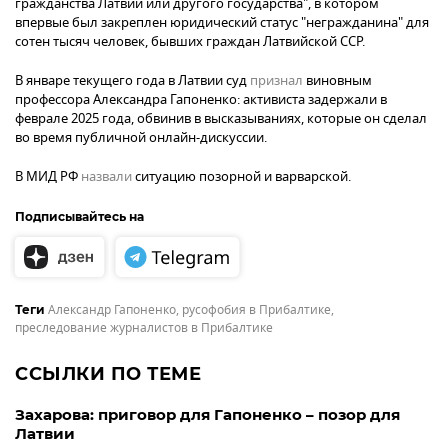
гражданства Латвии или другого государства", в котором
впервые был закреплен юридический статус "негражданина" для
сотен тысяч человек, бывших граждан Латвийской ССР.
В январе текущего года в Латвии суд
признал
виновным
профессора Александра Гапоненко: активиста задержали в
феврале 2025 года, обвинив в высказываниях, которые он сделал
во время публичной онлайн-дискуссии.
В МИД РФ
назвали
ситуацию позорной и варварской.
Подписывайтесь на
Александр Гапоненко
,
русофобия в Прибалтике
,
Теги
преследование журналистов в Прибалтике
ССЫЛКИ ПО ТЕМЕ
Захарова: приговор для Гапоненко – позор для
Латвии