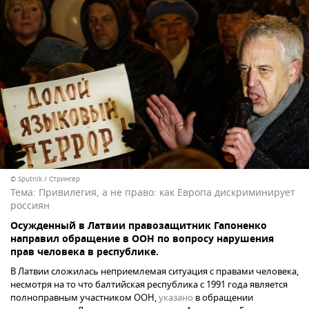
© Sputnik / Стрингер
Тема:
Привилегия, а не право: как Европа дискриминирует
россиян
Осужденный в Латвии правозащитник Гапоненко
направил обращение в ООН по вопросу нарушения
прав человека в республике.
В Латвии сложилась неприемлемая ситуация с правами человека,
несмотря на то что балтийская республика с 1991 года является
полноправным участником ООН,
указано
в обращении