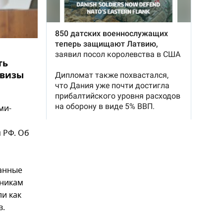
ть
 визы
ми-
 РФ. Об
данные
нникам
и как
в.