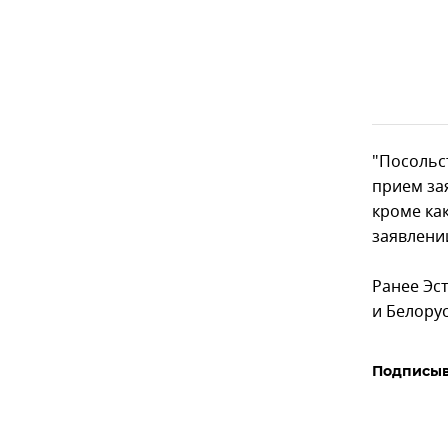
"Посольс
прием за
кроме как
заявлении
Ранее Эс
и Белорус
Подписыв