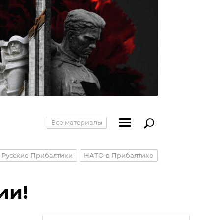
Все материалы
Русские Прибалтики
НАТО в Прибалтике
ии!