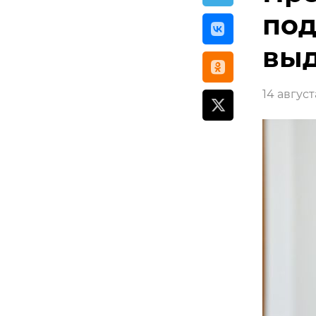
под
выд
14 август