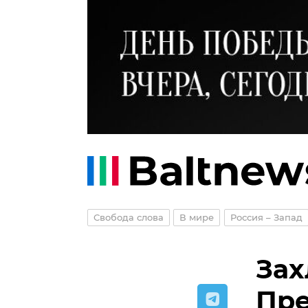
Свобода слова
В мире
Россия – Запад
Зах
Пре