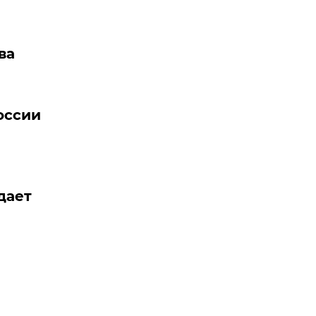
ва
оссии
дает