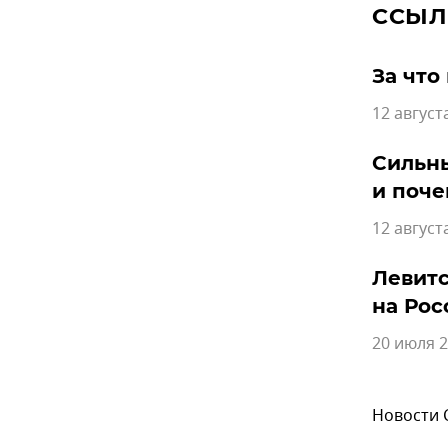
ССЫЛ
За что
12 август
Сильны
и поче
12 август
Левитс
на Ро
20 июля 2
Новости