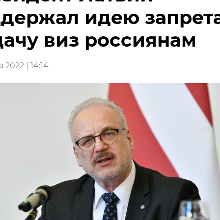
держал идею запрета
ачу виз россиянам
а 2022 | 14:14