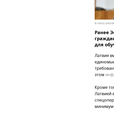
© Valsts prezid
Ранее Э
граждан
для обу
Латвия в
единомыш
требован
этом
инф
Кроме то
Латвией 
спецопер
минимум 