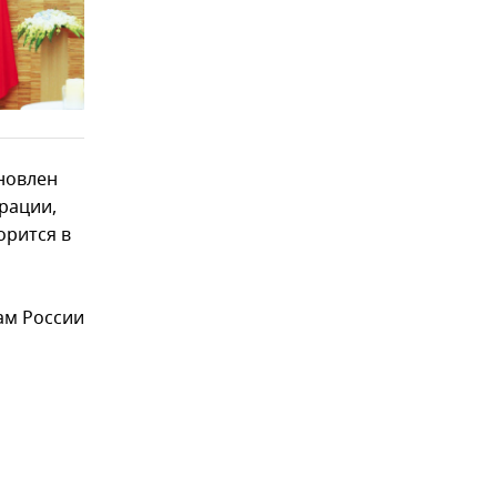
новлен
рации,
орится в
ам России