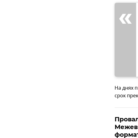
На днях 
срок пре
Провал
Межеви
формат