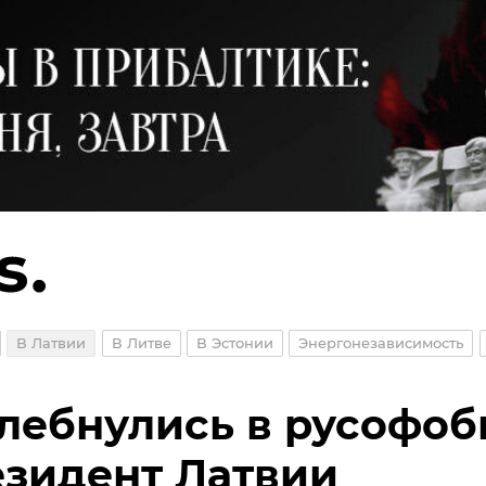
В Латвии
В Литве
В Эстонии
Энергонезависимость
лебнулись в русофоб
зидент Латвии