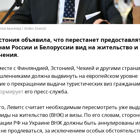
enta kanceleja / Ilmārs Znotiņš
стония объявила, что перестанет предоставля
ам России и Белоруссии вид на жительство и
чения.
месте с Финляндией, Эстонией, Чехией и другими страна
ленниками должна выдвинуть на европейском уровне
ие о прекращении выдачи туристических виз гражданам
ормирует
его пресс-служба.
го, Левитс считает необходимым пересмотреть уже вы
виды на жительство (ВНЖ) и визы. По его словам, сторо
ации РФ на Украине ВНЖ должны быть аннулированы ил
не продлеваться, за исключением особых обстоятельст