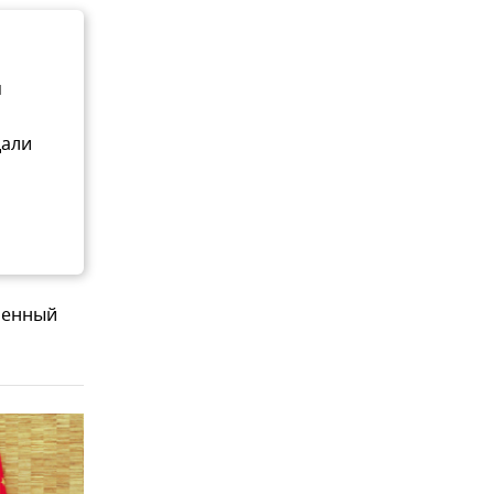
м
дали
ленный