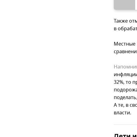
Также от
в обраба
Местные 
сравнению
Напомни
инфляции
32%, то 
подорожа
поделать
А те, в 
власти.
Дети и