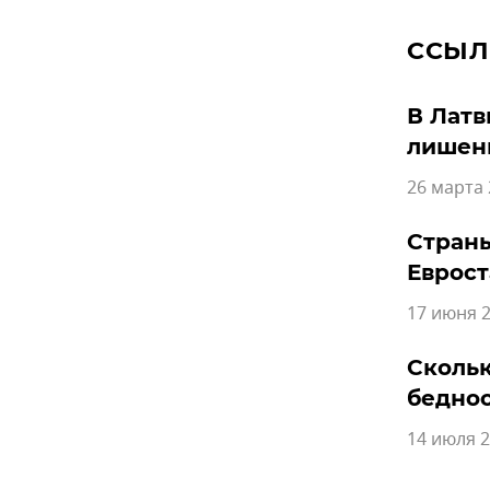
ССЫЛ
В Латв
лишен
26 марта 
Страны
Еврост
17 июня 2
Скольк
бедно
14 июля 2