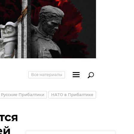
Все материалы
Русские Прибалтики
НАТО в Прибалтике
тся
ей