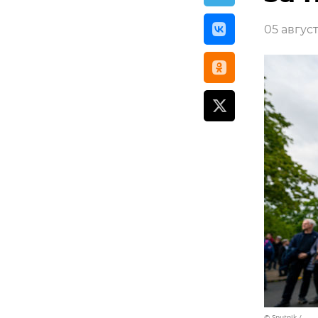
05 август
© Sputnik /