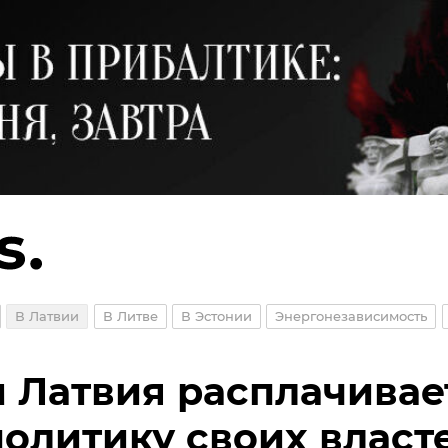
В Латвии
В Литве
В Эстонии
Энергонезависимость
 Латвия расплачивае
политику своих власт