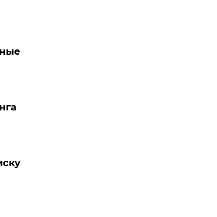
ьные
нга
иску