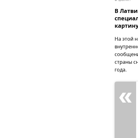
В Латви
специал
картину
На этой 
внутренн
сообщени
страны с
года.