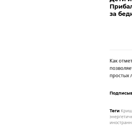
Прибал
за бед
Как отмет
позволяе
простых 
Подписыв
Криш
Теги
энергетиче
иностранн