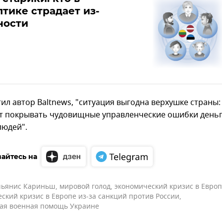
тике страдает из-
ности
ил автор Baltnews, "ситуация выгодна верхушке страны:
т покрывать чудовищные управленческие ошибки день
людей".
айтесь на
ьянис Кариньш
,
мировой голод
,
экономический кризис в Евро
ский кризис в Европе из-за санкций против России
,
ая военная помощь Украине