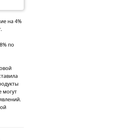
ние на 4%
.
,8% по
товой
ставила
родукты
е могут
явлений.
кой