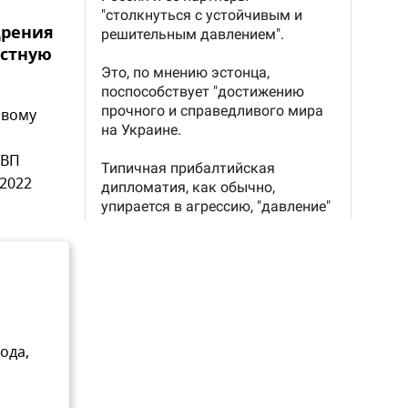
щрения
устную
овому
ВВП
 2022
ода,