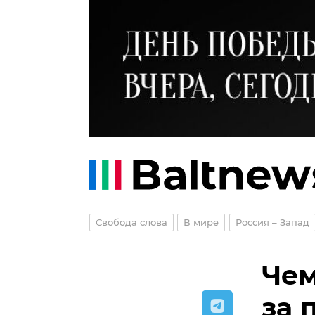
Свобода слова
В мире
Россия – Запад
Чем
за 