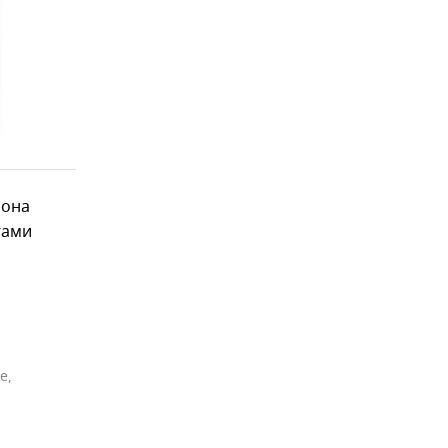
 она
гами
пе
,