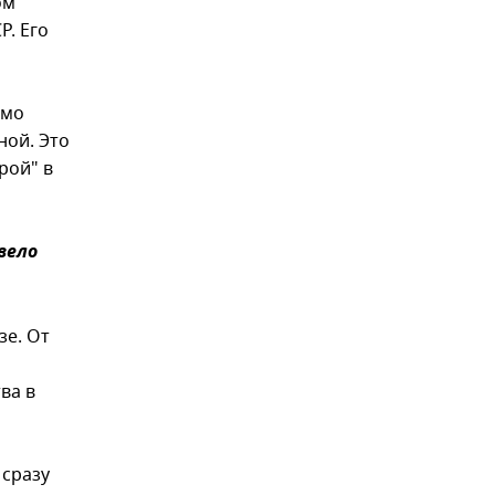
ом
Р. Его
имо
ной. Это
рой" в
вело
зе. От
ва в
 сразу