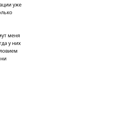
зации уже
олько
мут меня
да у них
словием
они