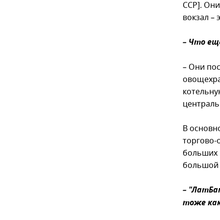
ССР]. Он
вокзал – 
– Что ещ
– Они по
овощехра
котельну
централь
В основно
торгово-
больших 
большой 
– "ЛатБа
тоже как