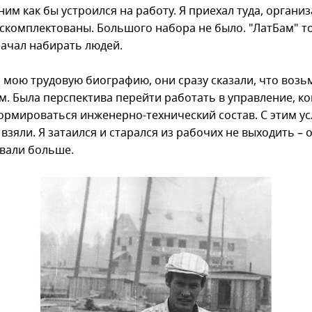
к ним как бы устроился на работу. Я приехал туда, органи
 скомплектованы. Большого набора не было. "ЛатБам" т
начал набирать людей.
 мою трудовую биографию, они сразу сказали, что возь
. Была перспектива перейти работать в управление, ког
ормироваться инженерно-технический состав. С этим у
взяли. Я затаился и старался из рабочих не выходить – 
вали больше.