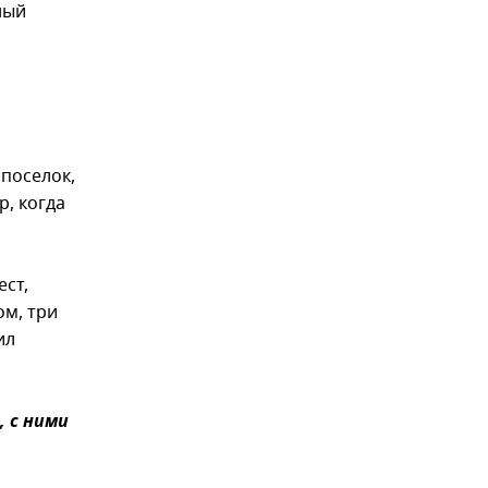
ный
поселок,
, когда
ест,
м, три
ил
 с ними