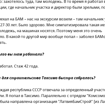
: захотелось туда, там молодежь. В то время я работал 
ии, где начальник участка и директор были зрелыми, по
ехал на БАМ – нас на экскурсии возили – там начальник 
 27-30 лет. Было здорово. Мне симпатизировала такая ие
олодежь, на машинах носятся. Поэтому меня это очень
ло. В какой-то другой мир вообще попал – заболел БАМ
ать.
долго вы там работали?
аботал. Стаж 42 года.
а для строительства Таксимо быстро собралась?
каждая республика СССР отвечала за определенный участ
ли. Я попал в Таксимо. Параллельно с отрядом "Комсом
 была направлена организация "ЛатвияБамСтрой" [из Л