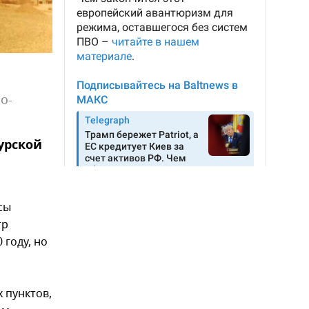
о-
урской
сы
тр
 году, но
 пунктов,