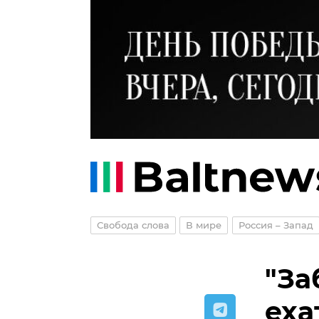
Свобода слова
В мире
Россия – Запад
"За
еха