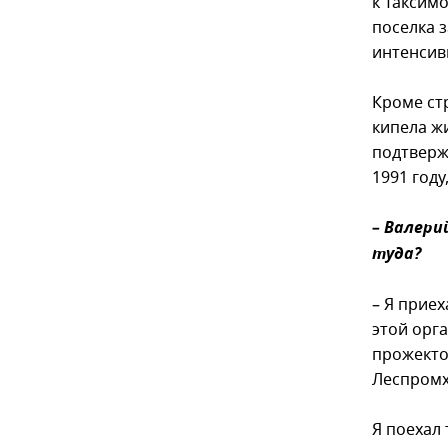
к Таксим
поселка з
интенсивн
Кроме ст
кипела ж
подтверж
1991 году
– Валери
туда?
– Я приех
этой орг
прожекто
Леспромх
Я поехал 