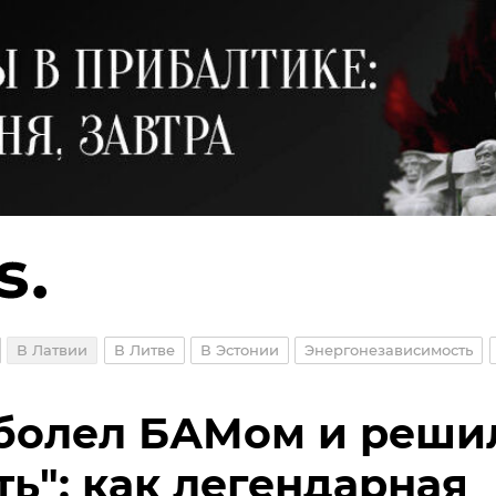
В Латвии
В Литве
В Эстонии
Энергонезависимость
болел БАМом и реши
ть": как легендарная