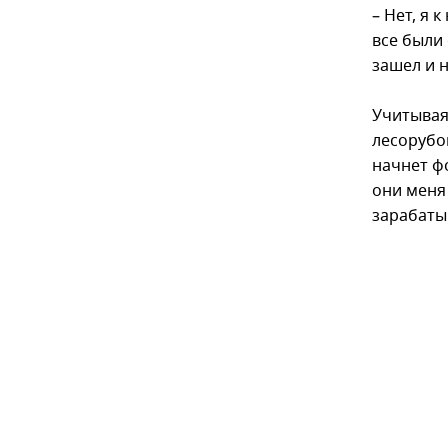
– Нет, я 
все были
зашел и 
Учитывая
лесорубом
начнет ф
они меня 
зарабаты