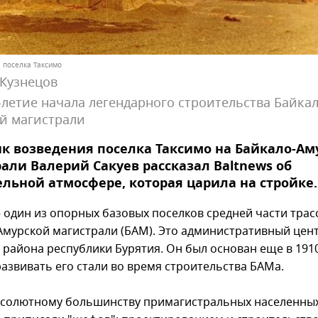
 поселка Таксимо
Кузнецов
-летие начала легендарного строительства Байкал
й магистрали
к возведения поселка Таксимо на Байкало-Ам
али Валерий Сакуев рассказал Baltnews об
льной атмосфере, которая царила на стройке.
– один из опорных базовых поселков средней части трас
Амурской магистрали (БАМ). Это административный цен
 района республики Бурятия. Он был основан еще в 1910
развивать его стали во время строительства БАМа.
абсолютному большинству примагистральных населенных