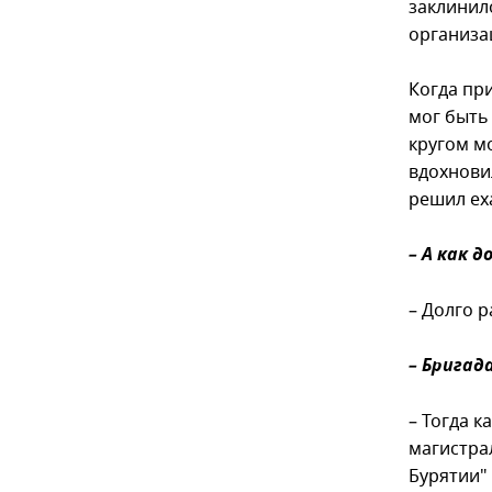
заклинило
организац
Когда при
мог быть
кругом м
вдохнови
решил ех
– А как 
– Долго р
– Бригад
– Тогда 
магистра
Бурятии"