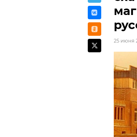
маг
рус
25 июня 2