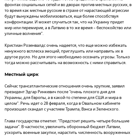
фронтах социальных сетей и во дворах против местных русских, в
то время как местные русские в страхе от нарастающей агрессии
будут вынуждены мобилизоваться, еще более способствуя
конфронтации. И может случиться так, что на Украину придет
мир или перемирие, а в Латвию в то же время – беспокойство или
уличные волнения".
Кристиан Розенвалдс очень надеется, что еще можно избежать
ненужного всплеска эмоций, приглушить или направить их в
другое русло. Но для этого необходимо осознать угрозы. Только
тогда можно рассчитывать на возможность с ними справиться.
Местный цирк
Сейчас трансатлантические отношения очень хрупкие, заявил
президент Эдгар Ринкевич после "очень плохого дня для
Украины, для Европы, а в какой-то степени для США и мира в
целом". Речь идет о 28 февраля, когда в Овальном кабинете
произошел скандал с участием Трампа, Вэнса и Зеленского.
Глава государства отметил: "Предстоит решить четыре большие
задачи". В частности, увеличить оборонный бюджет Латвии,
ускорить военные закупки, нарастить численность вооруженных