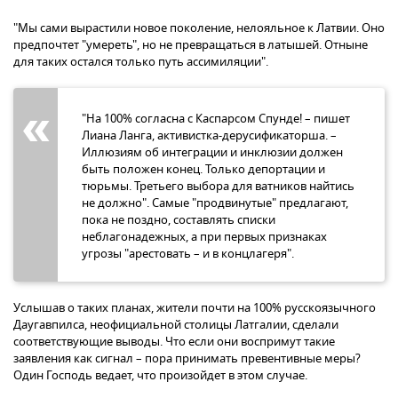
"Мы сами вырастили новое поколение, нелояльное к Латвии. Оно
предпочтет "умереть", но не превращаться в латышей. Отныне
для таких остался только путь ассимиляции".
"На 100% согласна с Каспарсом Спунде! – пишет
Лиана Ланга, активистка-дерусификаторша. –
Иллюзиям об интеграции и инклюзии должен
быть положен конец. Только депортации и
тюрьмы. Третьего выбора для ватников найтись
не должно". Самые "продвинутые" предлагают,
пока не поздно, составлять списки
неблагонадежных, а при первых признаках
угрозы "арестовать – и в концлагеря".
Услышав о таких планах, жители почти на 100% русскоязычного
Даугавпилса, неофициальной столицы Латгалии, сделали
соответствующие выводы. Что если они воспримут такие
заявления как сигнал – пора принимать превентивные меры?
Один Господь ведает, что произойдет в этом случае.