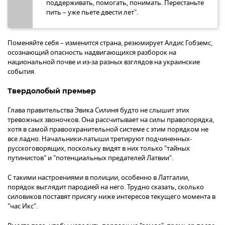
поддерживать, помогать, понимать. Перестаньте
пить – уже пьете двести лет".
Поменяйте себя – изменится страна, резюмирует Алдис Гобземс,
осознающий опасность надвигающихся разборок на
национальной почве и из-за разных взглядов на украинские
события.
Твердолобый премьер
Глава правительства Эвика Силиня будто не слышит этих
тревожных звоночков. Она рассчитывает на силы правопорядка,
хотя в самой правоохранительной системе с этим порядком не
все ладно. Начальники-латыши третируют подчиненных-
русскоговорящих, поскольку видят в них только "тайных
путинистов" и "потенциальных предателей Латвии".
С такими настроениями в полиции, особенно в Латгалии,
порядок выглядит пародией на него. Трудно сказать, сколько
силовиков поставят присягу ниже интересов текущего момента в
"час Икс".