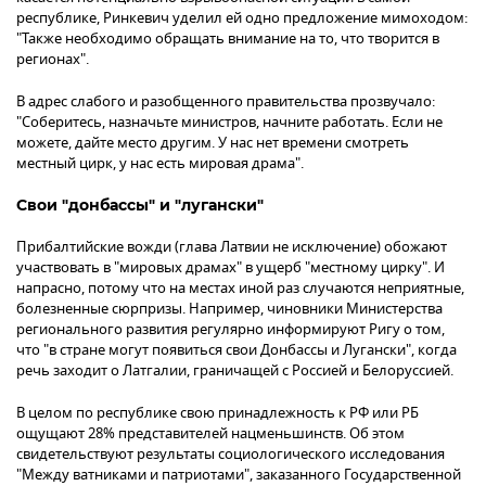
республике, Ринкевич уделил ей одно предложение мимоходом:
"Также необходимо обращать внимание на то, что творится в
регионах".
В адрес слабого и разобщенного правительства прозвучало:
"Соберитесь, назначьте министров, начните работать. Если не
можете, дайте место другим. У нас нет времени смотреть
местный цирк, у нас есть мировая драма".
Свои "донбассы" и "лугански"
Прибалтийские вожди (глава Латвии не исключение) обожают
участвовать в "мировых драмах" в ущерб "местному цирку". И
напрасно, потому что на местах иной раз случаются неприятные,
болезненные сюрпризы. Например, чиновники Министерства
регионального развития регулярно информируют Ригу о том,
что "в стране могут появиться свои Донбассы и Лугански", когда
речь заходит о Латгалии, граничащей с Россией и Белоруссией.
В целом по республике свою принадлежность к РФ или РБ
ощущают 28% представителей нацменьшинств. Об этом
свидетельствуют результаты социологического исследования
"Между ватниками и патриотами", заказанного Государственной