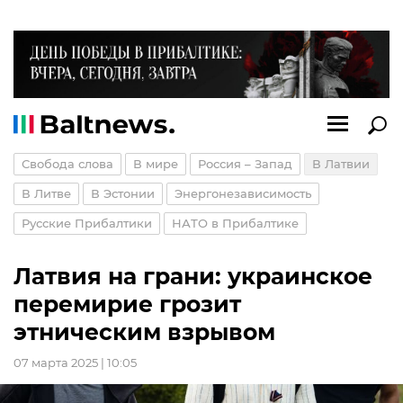
Свобода слова
В мире
Россия – Запад
В Латвии
В Литве
В Эстонии
Энергонезависимость
Русские Прибалтики
НАТО в Прибалтике
Латвия на грани: украинское
перемирие грозит
этническим взрывом
07 марта 2025 | 10:05