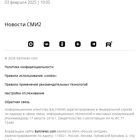
03 февраля 2025 | 10:05
Новости СМИ2
© 2026 baltnews.com
Политика конфиденциальности
Правила использования «cookie»
Правила применения рекомендательных технологий
Настройки отслеживания
Обратная связь
Информационное агентство BALTNEWS зарегистрировано в Федеральной службе
по надзору в сфере связи, информационных технологий и массовых коммуникаций
(Роскомнадзор) 17 августа 2018 г. Свидетельство о регистрации ИА № ФС 77 -
73480
Владельцем сайта
baltnews.com
является МИА «Россия сегодня»,
зарегистрированное по адресу: 119021, Россия, Москва, Зубовский бульвар, 4, стр.