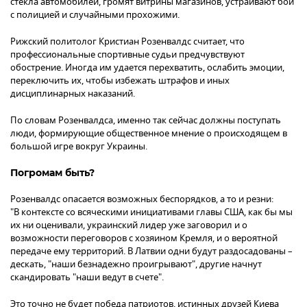
стекла автомобилей, громят витрины магазинов, устраивают бои
с полицией и случайными прохожими.
Рижский политолог Кристиан Розенвалдс считает, что
профессиональные спортивные судьи предчувствуют
обострение. Иногда им удается перехватить, ослабить эмоции,
переключить их, чтобы избежать штрафов и иных
дисциплинарных наказаний.
По словам Розенвалдса, именно так сейчас должны поступать
люди, формирующие общественное мнение о происходящем в
большой игре вокруг Украины.
Погромам быть?
Розенвалдс опасается возможных беспорядков, а то и резни:
"В контексте со всяческими инициативами главы США, как бы мы
их ни оценивали, украинский лидер уже заговорил и о
возможности переговоров с хозяином Кремля, и о вероятной
передаче ему территорий. В Латвии одни будут раздосадованы –
дескать, "наши безнадежно проигрывают", другие начнут
скандировать "наши ведут в счете".
Это точно не будет победа патриотов, истинных друзей Киева