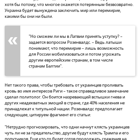
хотя бы потому, что многое окажется потерянным безвозвратно.
Украина будет вынуждена заключить мир или перемирие,
какими бы они ни были.
"Но сможем ли мы в Латвии принять уступку? –
задается вопросом Розенвалдс. – Ведь латыши
понимают, что перемирие – лишь возможность
для России мобилизоваться и потом угрожать
другим европейским странам, в том числе
странам Балтии".
Нет такого права, чтобы требовать от украинцев проливать
кровь во имя интересов Риги – такое справедливое замечание
сделал политолог. Он боится назревающей вспышки гнева и
других неадекватных эмоций в стране, где 40% населения не
принадлежат к титульной нации. Розенвалдс предполагает
следующее, цитируем фрагмент его статьи:
"Нетрудно прогнозировать, что одни начнут клясть украинцев
чуть ли не за предательство, другие будут клясть Трампа и его
попутчиков. Еще кто-то будет готов продолжать сражения на