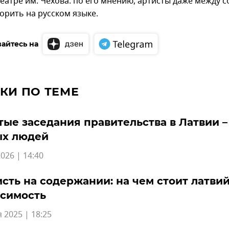
еатре им. Чехова: по его мнению, артисты даже между с
орить на русском языке.
айтесь на
КИ ПО ТЕМЕ
ые заседания правительства в Латвии –
ых людей
026 | 14:40
сть на содержании: на чем стоит латви
исимость
 2025 | 18:25