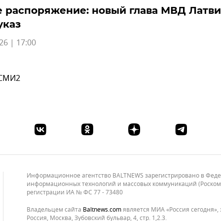
 распоряжение: новый глава МВД Латв
указ
26 | 17:00
 СМИ2
Информационное агентство BALTNEWS зарегистрировано в Федера
информационных технологий и массовых коммуникаций (Роскомнад
регистрации ИА № ФС 77 - 73480
Владельцем сайта
baltnews.com
является МИА «Россия сегодня», 
Россия, Москва, Зубовский бульвар, 4, стр. 1,2.3.