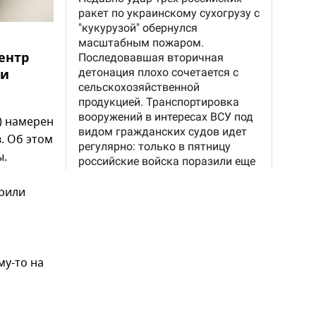
ентр
 и
) намерен
. Об этом
ы.
ерили
му-то на