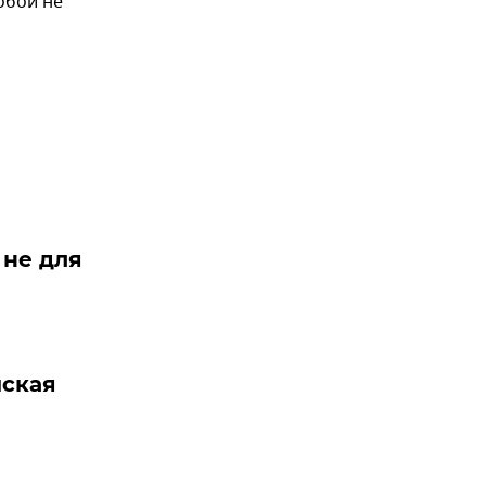
обой не
 не для
йская