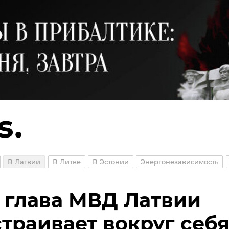
В Латвии
В Литве
В Эстонии
Энергонезависимость
 глава МВД Латвии
траивает вокруг себ