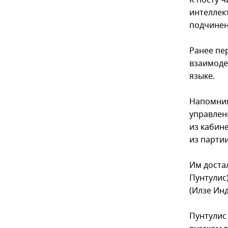
К посту 
интеллек
подчинен
Ранее пе
взаимоде
языке.
Напомним
управлен
из кабин
из парти
Им доста
Пунтулис
(Илзе Инд
Пунтулис