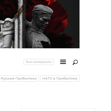
Все материалы
Русские Прибалтики
НАТО в Прибалтике
я