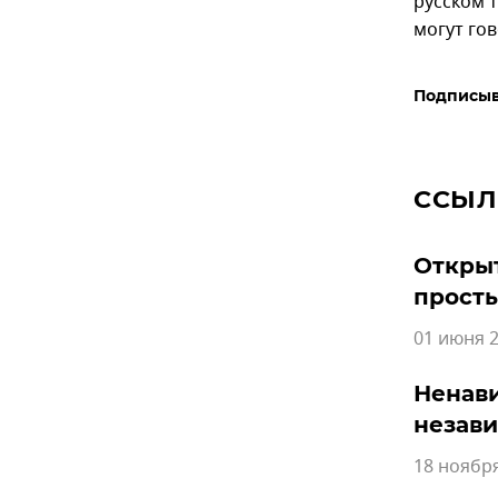
русском т
могут гов
Подписыв
ССЫЛ
Открыт
прост
01 июня 2
Ненави
незав
18 ноября