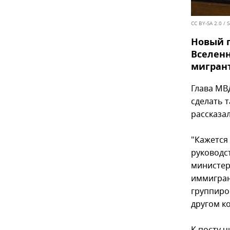
CC BY-SA 2.0
/
S
Новый г
Вселенн
мигран
Глава МВ
сделать т
рассказал
"Кажется 
руководс
министерс
иммигран
группиров
другом ко