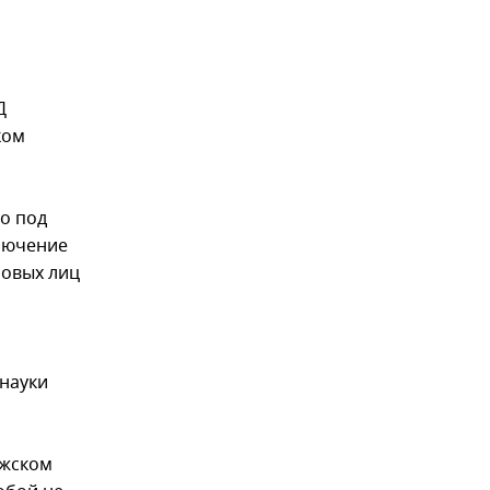
Д
ком
о под
лючение
новых лиц
рнауки
ижском