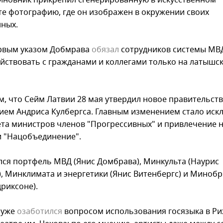
чиновник прикрепил сгенерированную в искусственном
те фотографию, где он изображен в окружении своих
ных.
рвым указом Добмрава
обязал
сотрудников системы МВ
йствовать с гражданами и коллегами только на латышс
, что Сейм Латвии 28 мая утвердил новое правительств
ием Андриса Кулбергса. Главным изменением стало иск
ета министров членов "Прогрессивных" и привлечение 
и "Нацобъединение".
лся портфель МВД (Янис Домбрава), Минкульта (Наурис
), Минклимата и энергетики (Янис Витенбергс) и Миноб
риксоне).
 уже
озаботился
вопросом использования госязыка в Р