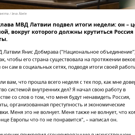
aeima / Ieva Ābele
лава МВД Латвии подвел итоги недели: он – ц
ой, вокруг которого должны крутиться Россия
ты.
Д Латвии Янис Добмрава ("Национальное объединение"
ак, чтобы его страна существовала на протяжении веков
 он сам в социальных сетях, подводя итоги своей работ
ли вам, что прошла всего неделя с тех пор, как мне дов
тво системой внутренних дел? Я начал свою работу в
тве со слов о том, что меня будут ненавидеть Россия,
ты, организованная преступность и экономические
ки. Меня это не волнует. Меня также не волнует, что ко
нце Европы что-то не понравится", – написал он.