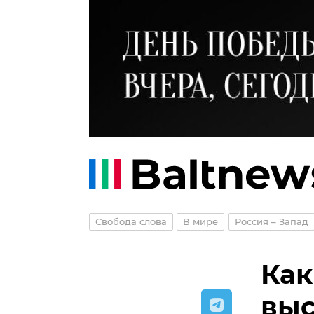
Свобода слова
В мире
Россия – Запад
Как
выс