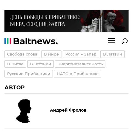
Свобода слова
В мире
Россия – Запад
В Латвии
В Литве
В Эстонии
Энергонезависимость
Русские Прибалтики
НАТО в Прибалтике
АВТОР
Андрей Фролов