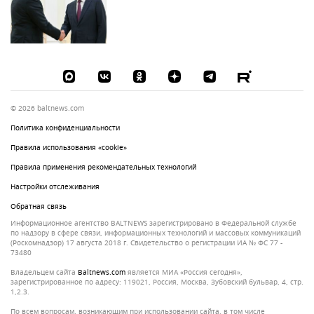
© 2026 baltnews.com
Политика конфиденциальности
Правила использования «cookie»
Правила применения рекомендательных технологий
Настройки отслеживания
Обратная связь
Информационное агентство BALTNEWS зарегистрировано в Федеральной службе
по надзору в сфере связи, информационных технологий и массовых коммуникаций
(Роскомнадзор) 17 августа 2018 г. Свидетельство о регистрации ИА № ФС 77 -
73480
Владельцем сайта
baltnews.com
является МИА «Россия сегодня»,
зарегистрированное по адресу: 119021, Россия, Москва, Зубовский бульвар, 4, стр.
1,2.3.
По всем вопросам, возникающим при использовании сайта, в том числе