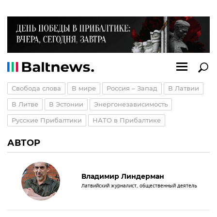
Свобода слова
В мире
Россия – Запад
В Латвии
В Литве
В Эстонии
Энергонезависимость
Русские Прибалтики
НАТО в Прибалтике
АВТОР
Владимир Линдерман
Латвийский журналист, общественный деятель