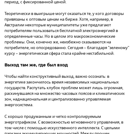
период, с фиксированной ценой.
Теоретически в выигрыше могут оказаться те, у кого договоры
привязаны к оптовым ценам на бирже. Хотя, например, в
Австралии некоторые муниципалитеты уже предлагают
потребителям пользоваться бесплатной электроэнергией в
определенные часы. Но в целом это макроэкономические
проблемы. Они, конечно же, неизбежно сказываются на
потребителе, но опосредованно. Сегодня – благодаря "зеленому"
курсу – энергетическая сфера стала крайне нестабильной.
Выход там же, где был вход
Чтобы найти конструктивный выход, важно осознать: в
энергетике закончилось время независимых национальных
государств. Распутать клубок проблем может лишь огромная,
раскинувшаяся на множество часовых поясов и климатических
зон, наднациональная и централизованно управляемая
энергосистема.
С хорошо продуманным и четко контролируемым
энерготрафиком. С возможностью мгновенного управления, в
том числе с помощью искусственного интеллекта. С целыми
парками аккумулирующих мощностей. Между прочим,