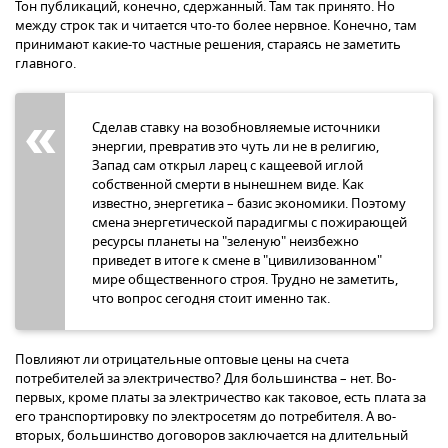
Тон публикаций, конечно, сдержанный. Там так принято. Но
между строк так и читается что-то более нервное. Конечно, там
принимают какие-то частные решения, стараясь не заметить
главного.
Сделав ставку на возобновляемые источники
энергии, превратив это чуть ли не в религию,
Запад сам открыл ларец с кащеевой иглой
собственной смерти в нынешнем виде. Как
известно, энергетика – базис экономики. Поэтому
смена энергетической парадигмы с пожирающей
ресурсы планеты на "зеленую" неизбежно
приведет в итоге к смене в "цивилизованном"
мире общественного строя. Трудно не заметить,
что вопрос сегодня стоит именно так.
Повлияют ли отрицательные оптовые цены на счета
потребителей за электричество? Для большинства – нет. Во-
первых, кроме платы за электричество как таковое, есть плата за
его транспортировку по электросетям до потребителя. А во-
вторых, большинство договоров заключается на длительный