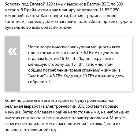
болотах под Елгавой 120 самых высоких в Балтии ВЭС, по 300
метров. В Прейльском крае планируют возвести 11 ВЭС 250-
метровой высоты. Как говорится, Латвия – родина слонов.
Гигантизм, видимо, должен заставить всех забыть про ее неудачи
буквально во всех областях жизни.
Чисто теоретически совокупная мощность всех
проектов может составить 5-6 ГВт. А в целом по
странам Балтии 16-18 ГВт. Ладно, округлим в
меньшую сторону, до 15 ГВт. Напомню: при
общем потреблении тремя странами – зимой, в
"час пик" – 4,3 ГВт. Куда еще 10 ГВт с лишним деть
собрались?
Конечно, даже если все эти проекты будут реализованы,
реальная выработка электроэнергии ВЭС составит гораздо
меньше. Ветер обладает крайне непостоянными, на небольших
высотах спонтанно меняющимися характеристиками. Многое
зависит не только от места расположения "ветряка", но и от
погоды в тот или иной год.