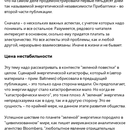
что на самом деле продемонстрировали первые пятьдесят дней
так называемой энергетической независимости Прибалтики – во
второй части публикации.
Сначала – о нескольких важных аспектах, с учетом которых надо
понимать и все остальное. Разумеется, рядового читателя
интересует в основном, сколько ему придется платить за
электричество. Но все аспекты этой проблемы, как и любой
другой, неразрывно взаимосвязаны. Иначе в жизни и не бывает.
Цена нестабильности
Эту тему надо рассматривать в контексте "зеленой повестки" в
целом. Сценарий энергетической катастрофы, который я (автор
материала – прим. Baltnews) обрисовала в предыдущей
публикации, – это только одна сторона медали. Он предполагает,
что энергии вдруг стало катастрофически мало. Но когда ее
"катастрофически много", это тоже плохо. А "зеленая" энергетика
непредсказуема как в одну, так и в другую сторону. Это ее
сущность – по крайней мере, на данном этапе развития общества.
Успешное шествие по планете "зеленой" энергетики породило в
"цивилизованном" мире, как пишет американское аналитическое
агентство Bloomberg, "любопытное явление отрицательных