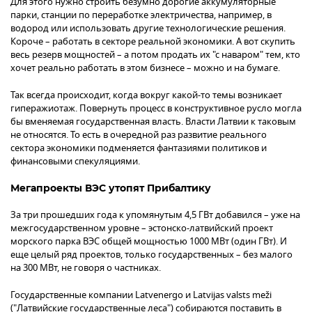
Для этого нужно строить безумно дорогие аккумуляторные
парки, станции по переработке электричества, например, в
водород или использовать другие технологические решения.
Короче – работать в секторе реальной экономики. А вот скупить
весь резерв мощностей – а потом продать их "с наваром" тем, кто
хочет реально работать в этом бизнесе – можно и на бумаге.
Так всегда происходит, когда вокруг какой-то темы возникает
гиперажиотаж. Повернуть процесс в конструктивное русло могла
бы вменяемая государственная власть. Власти Латвии к таковым
не относятся. То есть в очередной раз развитие реального
сектора экономики подменяется фантазиями политиков и
финансовыми спекуляциями.
Мегапроекты ВЭС утопят Прибалтику
За три прошедших года к упомянутым 4,5 ГВт добавился – уже на
межгосударственном уровне – эстонско-латвийский проект
морского парка ВЭС общей мощностью 1000 МВт (один ГВт). И
еще целый ряд проектов, только государственных – без малого
на 300 МВт, не говоря о частниках.
Государственные компании Latvenergo и Latvijas valsts meži
("Латвийские государственные леса") собираются поставить в