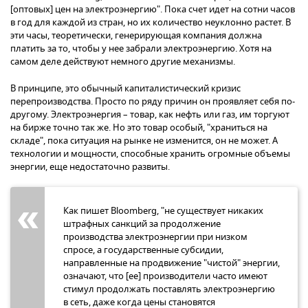
[оптовых] цен на электроэнергию". Пока счет идет на сотни часов
в год для каждой из стран, но их количество неуклонно растет. В
эти часы, теоретически, генерирующая компания должна
платить за то, чтобы у нее забрали электроэнергию. Хотя на
самом деле действуют немного другие механизмы.
В принципе, это обычный капиталистический кризис
перепроизводства. Просто по ряду причин он проявляет себя по-
другому. Электроэнергия – товар, как нефть или газ, им торгуют
на бирже точно так же. Но это товар особый, "храниться на
складе", пока ситуация на рынке не изменится, он не может. А
технологии и мощности, способные хранить огромные объемы
энергии, еще недостаточно развиты.
Как пишет Bloomberg, "не существует никаких
штрафных санкций за продолжение
производства электроэнергии при низком
спросе, а государственные субсидии,
направленные на продвижение "чистой" энергии,
означают, что [ее] производители часто имеют
стимул продолжать поставлять электроэнергию
в сеть, даже когда цены становятся