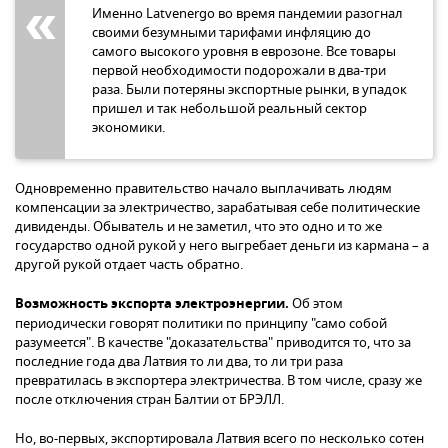
Именно Latvenergo во время пандемии разогнал
своими безумными тарифами инфляцию до
самого высокого уровня в еврозоне. Все товары
первой необходимости подорожали в два-три
раза. Были потеряны экспортные рынки, в упадок
пришел и так небольшой реальный сектор
экономики.
Одновременно правительство начало выплачивать людям
компенсации за электричество, зарабатывая себе политические
дивиденды. Обыватель и не заметил, что это одно и то же
государство одной рукой у него выгребает деньги из кармана – а
другой рукой отдает часть обратно.
Возможность экспорта электроэнергии.
Об этом
периодически говорят политики по принципу "само собой
разумеется". В качестве "доказательства" приводится то, что за
последние года два Латвия то ли два, то ли три раза
превратилась в экспортера электричества. В том числе, сразу же
после отключения стран Балтии от БРЭЛЛ.
Но, во-первых, экспортировала Латвия всего по несколько сотен