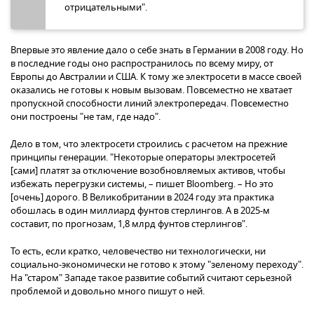
отрицательными".
Впервые это явление дало о себе знать в Германии в 2008 году. Но
в последние годы оно распространилось по всему миру, от
Европы до Австралии и США. К тому же электросети в массе своей
оказались не готовы к новым вызовам. Повсеместно не хватает
пропускной способности линий электропередач. Повсеместно
они построены "не там, где надо".
Дело в том, что электросети строились с расчетом на прежние
принципы генерации. "Некоторые операторы электросетей
[сами] платят за отключение возобновляемых активов, чтобы
избежать перегрузки системы, – пишет Bloomberg. – Но это
[очень] дорого. В Великобритании в 2024 году эта практика
обошлась в один миллиард фунтов стерлингов. А в 2025-м
составит, по прогнозам, 1,8 млрд фунтов стерлингов".
То есть, если кратко, человечество ни технологически, ни
социально-экономически не готово к этому "зеленому переходу".
На "старом" Западе такое развитие событий считают серьезной
проблемой и довольно много пишут о ней.