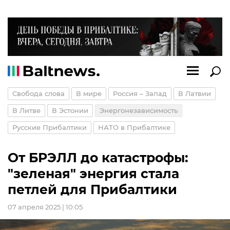
Свобода слова
В мире
Россия – Запад
В Латвии
В Литве
В Эстонии
Энергонезависимость
Русские Прибалтики
НАТО в Прибалтике
От БРЭЛЛ до катастрофы:
"зеленая" энергия стала
петлей для Прибалтики
07 апреля 2025 | 10:05