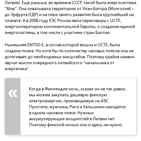
Латвия). Еще раньше, во времена СССР, такой была энергосистема
"Мир". Она охватывала территорию от Улан-Батора (Монголия) –
до Эрфурта (ГДР) и на пике своего развития была крупнейшей на
планете. А в 2008 году ЕЭС России вела переговоры с UCTE,
энергооператором континентальной Европы, о создании единой
энергосистемы, в том числе с участием стран Балтии.
Нынешняя ENTSO-E, в состав которой вошла и UCTE, была
создана позже. Но хотя бы по количеству часовых поясов она не
дотягивает до необходимых масштабов. Поэтому крайне наивно
звучат мысли очередного латвийского "начальника от
энергетики".
Когда в Финляндии ночь, сказал он не так давно,
мы можем закупать дешевую финскую
электроэнергию, производимую на АЭС.
Простите, мужчина, Рига и Хельсинки находятся
в одном часовом поясе. Нужных
аккумулирующих мощностей в Латвии нет.
Поэтому финской ночью оно и здесь не нужно.