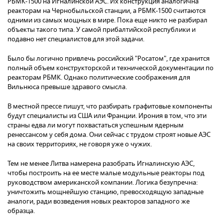
РБМК-1500 на Игналинской АЭС. Их конструкция аналогична
реакторам на Чернобыльской станции, а РБМК-1500 считаются
одними из самых мощных в мире. Пока еще никто не разбирал
объекты такого типа. У самой прибалтийской республики и
подавно нет специалистов для этой задачи.
Было бы логично привлечь российский "Росатом", где хранится
полный объем конструкторской и технической документации по
реакторам РБМК. Однако политические соображения для
Вильнюса превыше здравого смысла.
В местной прессе пишут, что разбирать графитовые компоненты
будут специалисты из США или Франции. Ирония в том, что эти
страны едва ли могут похвастаться успешным ядерным
ренессансом у себя дома. Они сейчас с трудом строят новые АЭС
на своих территориях, не говоря уже о чужих.
Тем не менее Литва намерена разобрать Игналинскую АЭС,
чтобы построить на ее месте малые модульные реакторы под
руководством американской компании. Логика безупречна:
уничтожить мощнейшую станцию, превосходящую западные
аналоги, ради возведения новых реакторов западного же
образца.