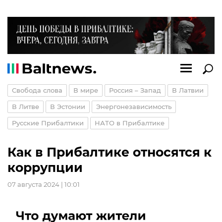
Свобода слова
В мире
Россия – Запад
В Латвии
В Литве
В Эстонии
Энергонезависимость
Русские Прибалтики
НАТО в Прибалтике
Как в Прибалтике относятся к
коррупции
07 августа 2024 | 10:01