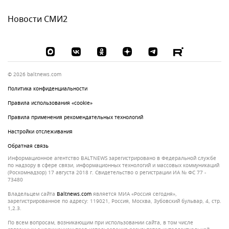
Новости СМИ2
© 2026 baltnews.com
Политика конфиденциальности
Правила использования «cookie»
Правила применения рекомендательных технологий
Настройки отслеживания
Обратная связь
Информационное агентство BALTNEWS зарегистрировано в Федеральной службе
по надзору в сфере связи, информационных технологий и массовых коммуникаций
(Роскомнадзор) 17 августа 2018 г. Свидетельство о регистрации ИА № ФС 77 -
73480
Владельцем сайта
baltnews.com
является МИА «Россия сегодня»,
зарегистрированное по адресу: 119021, Россия, Москва, Зубовский бульвар, 4, стр.
1,2.3.
По всем вопросам, возникающим при использовании сайта, в том числе