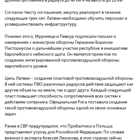
дронов противника в радиусе до 40 км и на высоте до 20 км.
Согласно тексту соглашения, закупку реализуют в течение
следующих трех лет. Латвии необходимо обучить персонал и
усовершенствовать инфраструктуру.
Помимо этого, Мурниеце и Певкур подписали письмо о
намерениях с министром обороны Германии Борисом
Писториусом о дальнейшем участии республик в инициативе
Европейского небесного щита. Он является проектом по
созданию интегрированной противовоздушной обороны
европейского уровня.
Цель Латвии – создание пластовой противовоздушной обороны.
В ней системы ПВО различных радиусов действия защищают как
другие объекты на земле, так и друг друга. Каждый следующий
пласт повышает способность сопротивления всех систем к
действиям соперника. Официальная Рига поставила создание
такой противовоздушной обороны одной из своих основных
задач.
Ранее в СВР предупредили, что Прибалтика и Польша
представляют угрозу для Российской Федерации. По словам
военного эксперта Алексея Леонкова, в этих странах сейчас