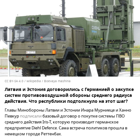
CC BY-SA 4.0
/
wikipedia / Boevaya mashina
Латвия и Эстония договорились с Германией о закупке
систем противовоздушной обороны среднего радиуса
действия. Что республики подтолкнуло на этот шаг?
Главы Минобороны Латвии и Эстонии Инара Мурниеце и Ханно
Певкур
подписали
базовый договор о покупке системы ПВО
среднего действия Iris-T, которую производит германское
предприятие Diehl Defence. Сама встреча политиков прошла в
немецком городе Реттенбах.