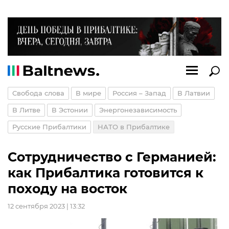
Свобода слова
В мире
Россия – Запад
В Латвии
В Литве
В Эстонии
Энергонезависимость
Русские Прибалтики
НАТО в Прибалтике
Сотрудничество с Германией:
как Прибалтика готовится к
походу на восток
12 сентября 2023 | 13:32