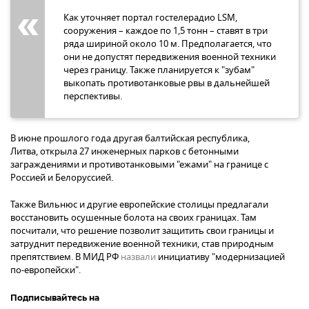
Как уточняет портал гостелерадио LSM,
сооружения – каждое по 1,5 тонн – ставят в три
ряда шириной около 10 м. Предполагается, что
они не допустят передвижения военной техники
через границу. Также планируется к "зубам"
выкопать противотанковые рвы в дальнейшей
перспективы.
В июне прошлого года другая балтийская республика,
Литва, открыла 27 инженерных парков с бетонными
заграждениями и противотанковыми "ежами" на границе с
Россией и Белоруссией.
Также Вильнюс и другие европейские столицы предлагали
восстановить осушенные болота на своих границах. Там
посчитали, что решение позволит защитить свои границы и
затруднит передвижение военной техники, став природным
препятствием. В МИД РФ
назвали
инициативу "модернизацией
по-европейски".
Подписывайтесь на