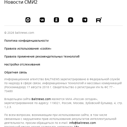
Новости СМИ2
© 2026 baltnews.com
Политика конфиденциальности
Правила использования «cookie»
Правила применения рекомендательных технологий
Настройки отслеживания
Обратная связь
Информационное агентство BALTNEWS зарегистрировано в Федеральной службе
по надзору в сфере связи, информационных технологий и массовых коммуникаций
(Роскомнадзор) 17 августа 2018 г. Свидетельство о регистрации ИА № ФС 77 -
73480
Владельцем сайта
baltnews.com
является МИА «Россия сегодня»,
зарегистрированное по адресу: 119021, Россия, Москва, Зубовский бульвар, 4, стр.
1,2.3.
По всем вопросам, возникающим при использовании сайта, в том числе
связанным с нарушением прав использования результатов интеллектуальной
деятельности, просим обращаться по e-mail:
info@baltnews.com
Настоящий ресурс может содержать материалы
18+