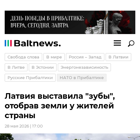
Свобода слова
В мире
Россия – Запад
В Латвии
В Литве
В Эстонии
Энергонезависимость
Русские Прибалтики
НАТО в Прибалтике
Латвия выставила "зубы",
отобрав земли у жителей
страны
28 мая 2026 | 17:00