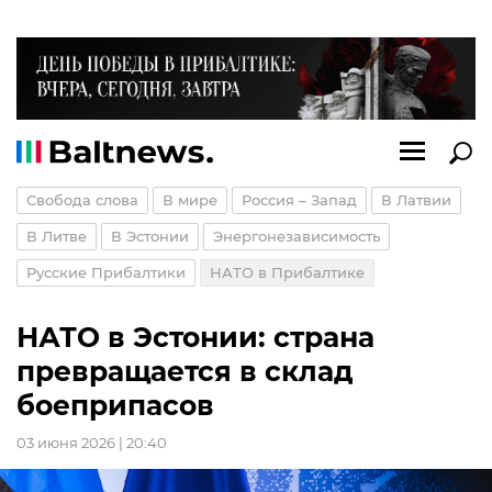
Свобода слова
В мире
Россия – Запад
В Латвии
В Литве
В Эстонии
Энергонезависимость
Русские Прибалтики
НАТО в Прибалтике
НАТО в Эстонии: страна
превращается в склад
боеприпасов
03 июня 2026 | 20:40