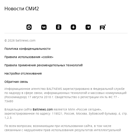
Новости СМИ2
© 2026 baltnews.com
Политика конфиденциальности
Правила использования «cookie»
Правила применения рекомендательных технологий
Настройки отслеживания
Обратная связь
Информационное агентство BALTNEWS зарегистрировано в Федеральной службе
по надзору в сфере связи, информационных технологий и массовых коммуникаций
(Роскомнадзор) 17 августа 2018 г. Свидетельство о регистрации ИА № ФС 77 -
73480
Владельцем сайта
baltnews.com
является МИА «Россия сегодня»,
зарегистрированное по адресу: 119021, Россия, Москва, Зубовский бульвар, 4, стр.
1,2.3.
По всем вопросам, возникающим при использовании сайта, в том числе
связанным с нарушением прав использования результатов интеллектуальной