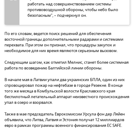
работать над совершенствованием системы
противовоздушной обороны, чтобы небо было
безопасным", – подчеркнул он.
По его словам, ведется поиск решений для обеспечения
восточной границы дополнительными радарами и системами
перехвата. При этом он признал, что процедуры закупок и
необходимое для них время являются серьезным вызовом.
Следующим шагом, как отметил Мелнис, станет более системная
работа по возведению Балтийской линии обороны.
В начале мая в Латвии упали два украинских БПЛА, один из них
спровоцировал пожар на нефтебазе в городе Резекне. В конце
того же месяца в Комбульской волости Краславского края
беспилотный летательный аппарат неизвестного происхождения
упал в озеро и взорвался.
Также в мае председатель Еврокомиссии Урсула фон дер Ляйен
объявила, что Литва, Латвия и Эстония получат 12 миллиардов
евро в рамках программы военного финансирования ЕС SAFE.