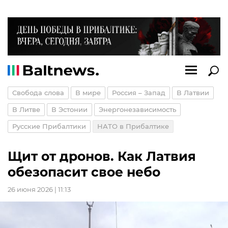
Свобода слова
В мире
Россия – Запад
В Латвии
В Литве
В Эстонии
Энергонезависимость
Русские Прибалтики
НАТО в Прибалтике
Щит от дронов. Как Латвия
обезопасит свое небо
26 июня 2026 | 11:13