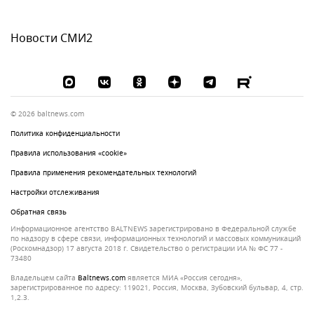
Новости СМИ2
© 2026 baltnews.com
Политика конфиденциальности
Правила использования «cookie»
Правила применения рекомендательных технологий
Настройки отслеживания
Обратная связь
Информационное агентство BALTNEWS зарегистрировано в Федеральной службе
по надзору в сфере связи, информационных технологий и массовых коммуникаций
(Роскомнадзор) 17 августа 2018 г. Свидетельство о регистрации ИА № ФС 77 -
73480
Владельцем сайта
baltnews.com
является МИА «Россия сегодня»,
зарегистрированное по адресу: 119021, Россия, Москва, Зубовский бульвар, 4, стр.
1,2.3.