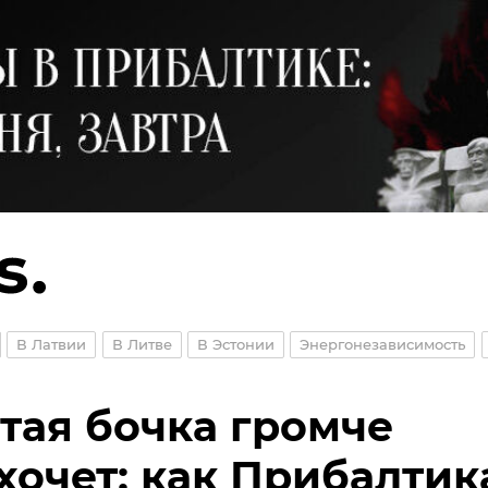
В Латвии
В Литве
В Эстонии
Энергонезависимость
тая бочка громче
хочет: как Прибалтик