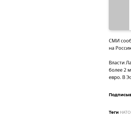
СМИ сооб
на Росси
Власти Л
более 2 м
евро. В Э
Подписыв
НАТО
Теги