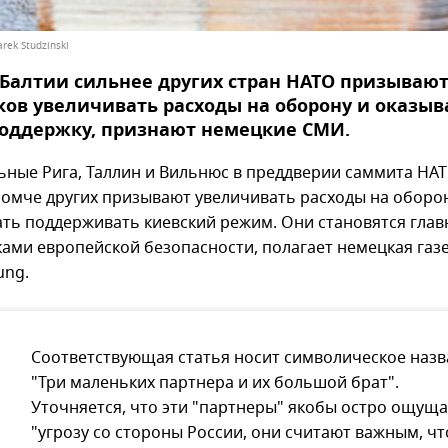
rek Studzinski
Балтии сильнее других стран НАТО призываю
ов увеличивать расходы на оборону и оказыв
поддержку, признают немецкие СМИ.
ные Рига, Таллин и Вильнюс в преддверии саммита НАТ
ромче других призывают увеличивать расходы на оборо
ть поддерживать киевский режим. Они становятся гла
ами европейской безопасности, полагает немецкая газе
ung.
Соответствующая статья носит символическое наз
"Три маленьких партнера и их большой брат".
Уточняется, что эти "партнеры" якобы остро ощущ
"угрозу со стороны России, они считают важным, ч