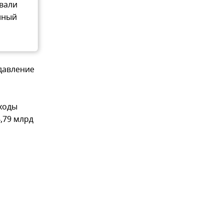
вали
нный
давление
сходы
4,79 млрд