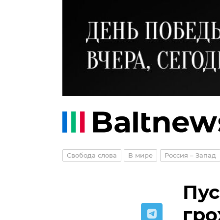
Свобода слова
В мире
Россия – Запад
Пус
гро