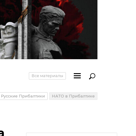
Все материалы
Русские Прибалтики
НАТО в Прибалтике
а