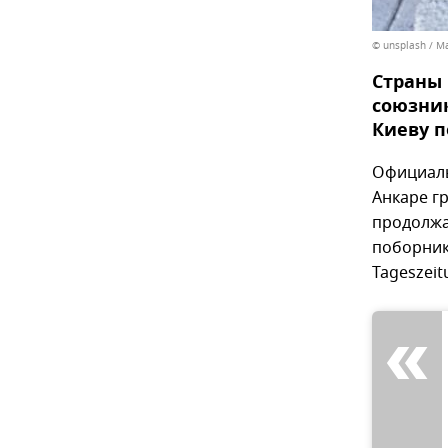
© unsplash / Ma
Страны 
союзник
Киеву 
Официаль
Анкаре г
продолжа
поборник
Tageszeit