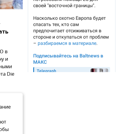
т
ать
О в
ну и
вными
та Die
вание
ают
тобы