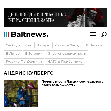
Свобода слова
В мире
Россия – Запад
В Латвии
В Литве
В Эстонии
Энергонезависимость
Русские Прибалтики
НАТО в Прибалтике
АНДРИС КУЛБЕРГС
Почему власти Латвии сомневаются в
своих возможностях