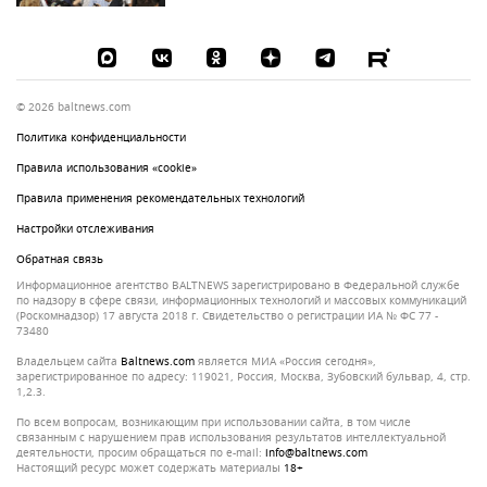
© 2026 baltnews.com
Политика конфиденциальности
Правила использования «cookie»
Правила применения рекомендательных технологий
Настройки отслеживания
Обратная связь
Информационное агентство BALTNEWS зарегистрировано в Федеральной службе
по надзору в сфере связи, информационных технологий и массовых коммуникаций
(Роскомнадзор) 17 августа 2018 г. Свидетельство о регистрации ИА № ФС 77 -
73480
Владельцем сайта
baltnews.com
является МИА «Россия сегодня»,
зарегистрированное по адресу: 119021, Россия, Москва, Зубовский бульвар, 4, стр.
1,2.3.
По всем вопросам, возникающим при использовании сайта, в том числе
связанным с нарушением прав использования результатов интеллектуальной
деятельности, просим обращаться по e-mail:
info@baltnews.com
Настоящий ресурс может содержать материалы
18+