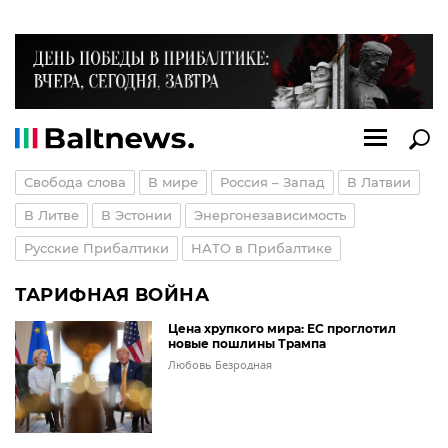
Свобода слова
В мире
Россия – Запад
В Латвии
В Литве
В Эстонии
Энергонезависимость
Русские Прибалтики
НАТО в Прибалтике
ТАРИФНАЯ ВОЙНА
Цена хрупкого мира: ЕС проглотил
новые пошлины Трампа
Любовь Безродная