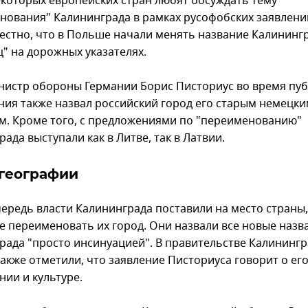
екоторых европейских стран любят обсуждать тему
нования" Калининграда в рамках русофобских заявлени
вестно, что в Польше начали менять название Калининг
ц" на дорожных указателях.
нистр обороны Германии Борис Писториус во время пу
ния также назвал российский город его старым немецк
м. Кроме того, с предложениями по "переименованию"
ада выступали как в Литве, так в Латвии.
географии
чередь власти Калининграда поставили на место страны,
 переименовать их город. Они назвали все новые назв
рада "просто инсинуацией". В правительстве Калининг
также отметили, что заявление Писториуса говорит о ег
нии и культуре.