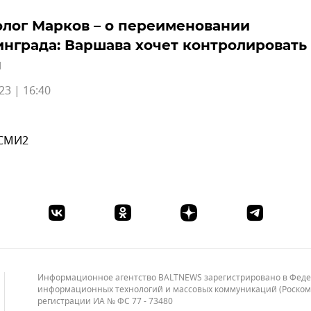
лог Марков – о переименовании
нграда: Варшава хочет контролировать
н
23 | 16:40
 СМИ2
Информационное агентство BALTNEWS зарегистрировано в Федера
информационных технологий и массовых коммуникаций (Роскомнад
регистрации ИА № ФС 77 - 73480