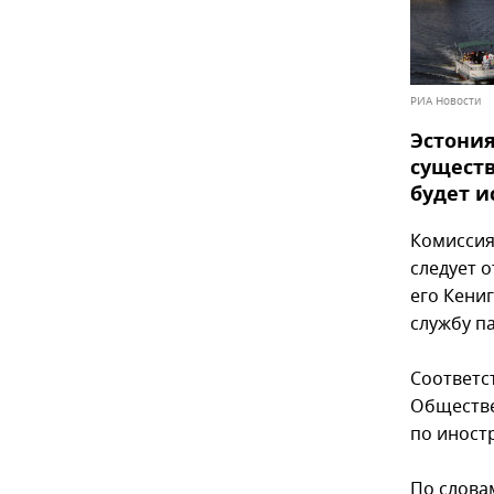
РИА Новости
Эстония
существ
будет и
Комиссия
следует 
его Кени
службу п
Соответс
Обществе
по иност
По слова