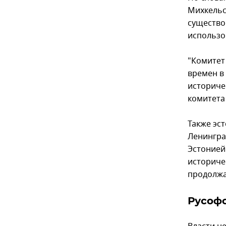
Михкельс
существо
использо
"Комитет
времен в
историче
комитета
Также эс
Ленингра
Эстонией
историче
продолжа
Русоф