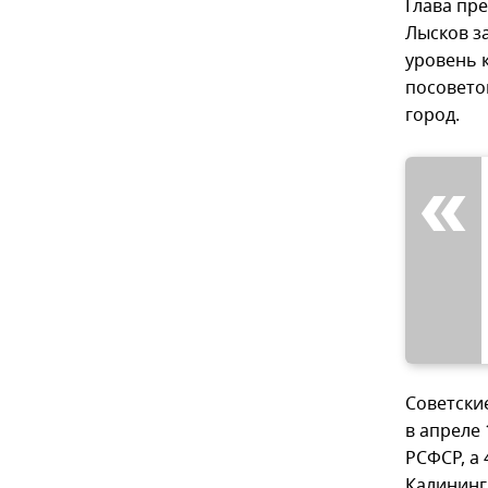
Глава пр
Лысков з
уровень 
посовето
город.
Советские
в апреле 
РСФСР, а
Калининг