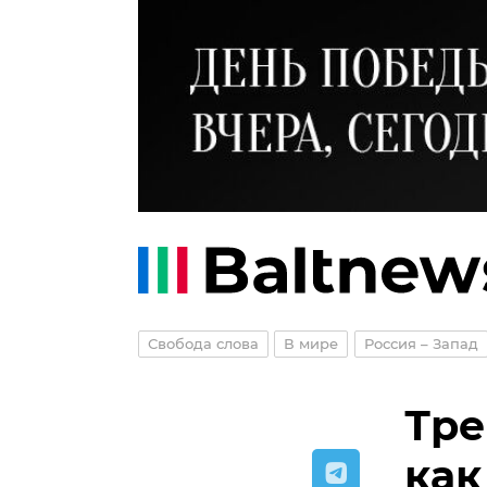
Свобода слова
В мире
Россия – Запад
Тре
как