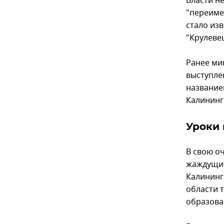
Власти н
"переиме
стало из
"Крулеве
Ранее ми
выступле
название
Калинингр
Уроки 
В свою о
жаждущие
Калининг
области 
образова