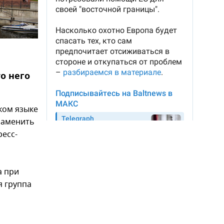
о него
ком языке
 заменить
ресс-
а при
я группа