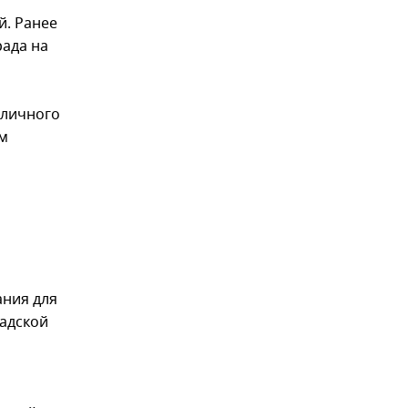
й. Ранее
рада на
бличного
им
ания для
радской
о