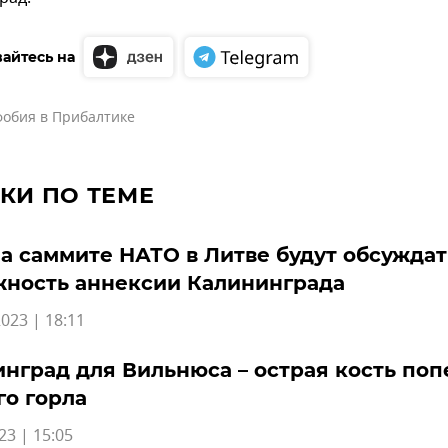
айтесь на
фобия в Прибалтике
КИ ПО ТЕМЕ
на саммите НАТО в Литве будут обсуждат
жность аннексии Калининграда
023 | 18:11
нград для Вильнюса – острая кость поп
о горла
23 | 15:05