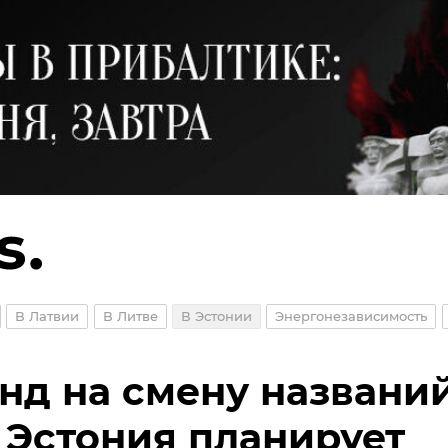
В Латвии
В Литве
В Эстонии
Энергонезависимость
нд на смену названий
 Эстония планирует