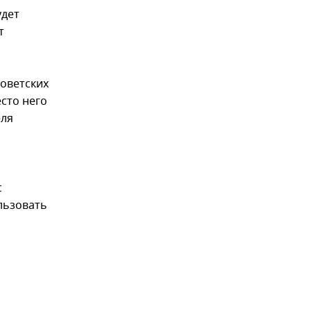
удет
т
советских
есто него
еля
с
льзовать