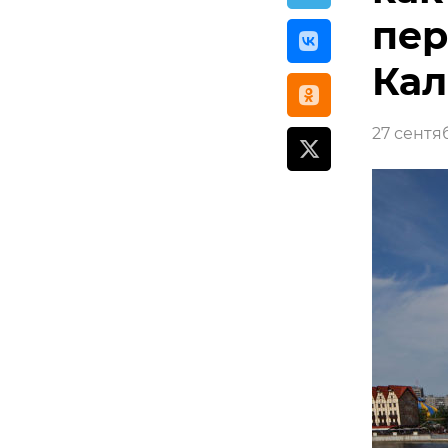
пер
Кал
27 сентяб