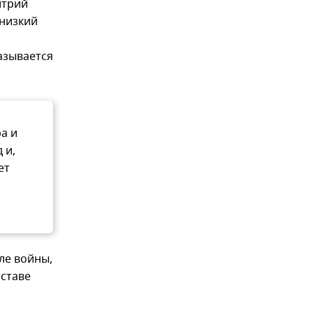
итрий
 низкий
азывается
а и
 и,
ет
ле войны,
оставе