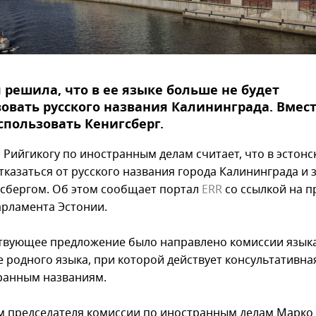
 решила, что в ее языке больше не будет
овать русского названия Калининграда. Вмест
спользовать Кенигсберг.
 Рийгикогу по иностранным делам считает, что в эстонс
отказаться от русского названия города Калининграда и
гсбергом. Об этом сообщает портал
ERR
со ссылкой на п
арламента Эстонии.
твующее предложение было направлено комиссии язык
 родного языка, при которой действует консультативна
ранным названиям.
м председателя комиссии по иностранным делам Марко