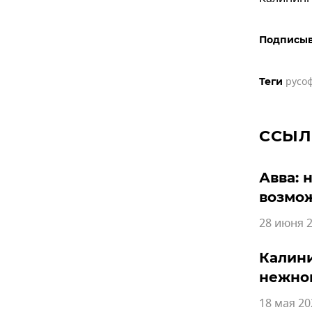
Подписыв
русо
Теги
ССЫЛ
Авва: 
возмо
28 июня 2
Калини
нежног
18 мая 20