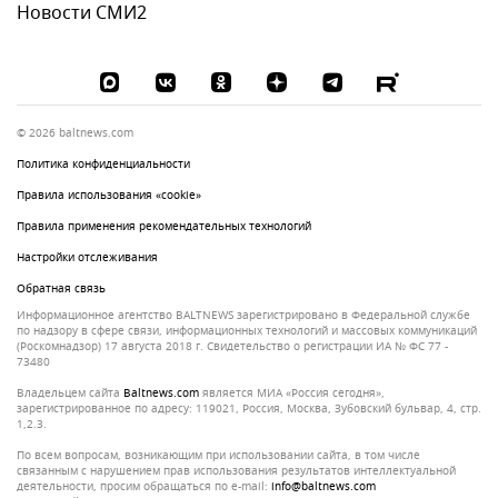
Новости СМИ2
© 2026 baltnews.com
Политика конфиденциальности
Правила использования «cookie»
Правила применения рекомендательных технологий
Настройки отслеживания
Обратная связь
Информационное агентство BALTNEWS зарегистрировано в Федеральной службе
по надзору в сфере связи, информационных технологий и массовых коммуникаций
(Роскомнадзор) 17 августа 2018 г. Свидетельство о регистрации ИА № ФС 77 -
73480
Владельцем сайта
baltnews.com
является МИА «Россия сегодня»,
зарегистрированное по адресу: 119021, Россия, Москва, Зубовский бульвар, 4, стр.
1,2.3.
По всем вопросам, возникающим при использовании сайта, в том числе
связанным с нарушением прав использования результатов интеллектуальной
деятельности, просим обращаться по e-mail:
info@baltnews.com