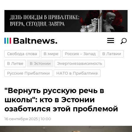
Свобода слова
В мире
Россия – Запад
В Латвии
В Литве
В Эстонии
Энергонезависимость
Русские Прибалтики
НАТО в Прибалтике
"Вернуть русскую речь в
школы": кто в Эстонии
озаботился этой проблемой
16 сентября 2025 | 10:00