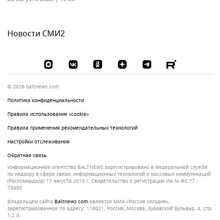
Новости СМИ2
© 2026 baltnews.com
Политика конфиденциальности
Правила использования «cookie»
Правила применения рекомендательных технологий
Настройки отслеживания
Обратная связь
Информационное агентство BALTNEWS зарегистрировано в Федеральной службе
по надзору в сфере связи, информационных технологий и массовых коммуникаций
(Роскомнадзор) 17 августа 2018 г. Свидетельство о регистрации ИА № ФС 77 -
73480
Владельцем сайта
baltnews.com
является МИА «Россия сегодня»,
зарегистрированное по адресу: 119021, Россия, Москва, Зубовский бульвар, 4, стр.
1,2.3.