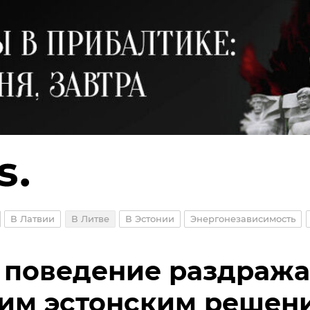
В Латвии
В Литве
В Эстонии
Энергонезависимость
 поведение раздража
им эстонским решен