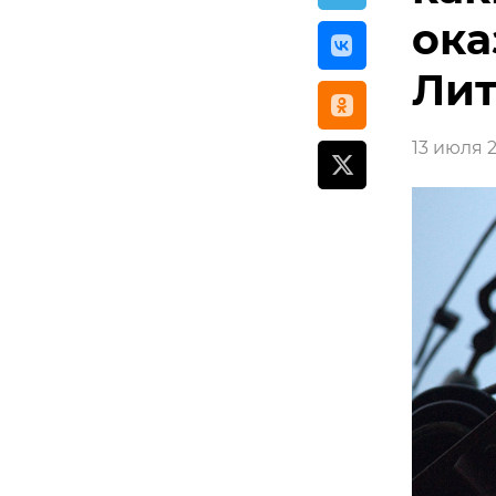
ока
Лит
13 июля 20