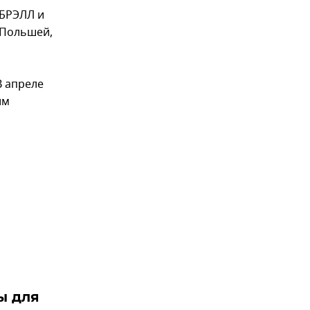
 БРЭЛЛ и
 Польшей,
В апреле
им
ы для