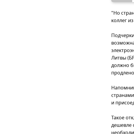
"Но стра
коллег из
Подчерки
возможна
электроэ
Литвы (Б
должно бы
продлено
Напомним
странами
и присое
Такое отк
дешевле 
необходи