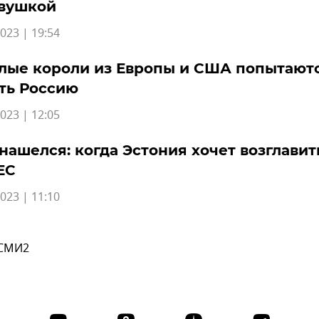
овушкой
023 | 19:54
лые короли из Европы и США попытают
ть Россию
023 | 12:05
нашелся: когда Эстония хочет возглавит
ЕС
023 | 11:10
 СМИ2