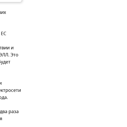
ших
 ЕС
твии и
ЭЛЛ. Это
будет
и
ектросети
ода.
два раза
я