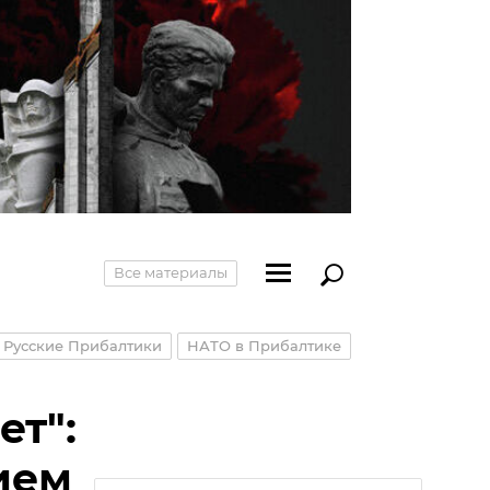
Все материалы
Русские Прибалтики
НАТО в Прибалтике
ет":
ием