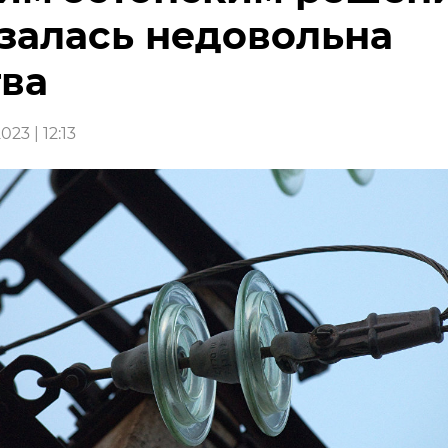
залась недовольна
ва
23 | 12:13