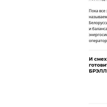
Пока все 
называем
Белорусс
и баланс
энергоси
оператор
И смех
готови
БРЭЛЛ