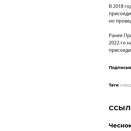
В 2018 го
присоеди
но прове
Ранее При
2022-го н
присоеди
Подписыв
спец
Теги
ССЫЛ
Чеснок