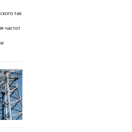
ского так
ля частот
ми