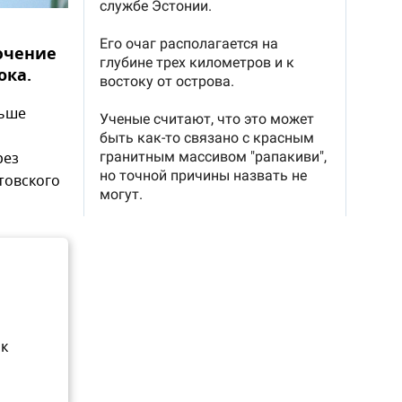
ючение
ока.
ньше
рез
товского
ак