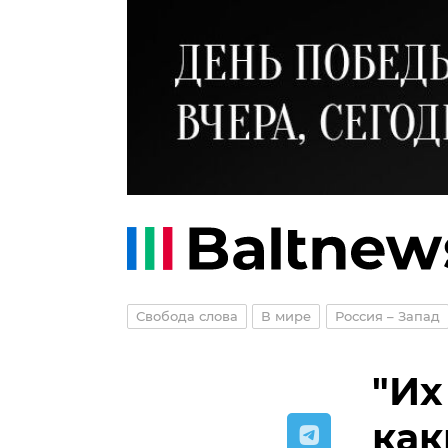
Свобода слова
В мире
Россия – Запад
"Их
как