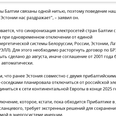
ны Балтии связаны одной нитью, поэтому поведение на
 Эстонии нас раздражает", – заявил он.
вается, что синхронизация электросетей стран Балтии с
 при одновременном отключении от единой
нергетической системы Белоруссии, России, Эстонии, Ла
РЭЛЛ). Для этого необходимо расторгнуть договор по БР
ть сделано до августа, иначе соглашение от 2001 года 
 автоматически.
, что ранее Эстония совместно с двумя прибалтийским
-соседками планировала отключиться от российской эл
диниться к сети континентальной Европы в конце 2025 г
лючение, которое, кстати, пока обходится Прибалтике в 
сланцевого, требует экстренных решений для сохранени
мой в энергосистеме инерции.