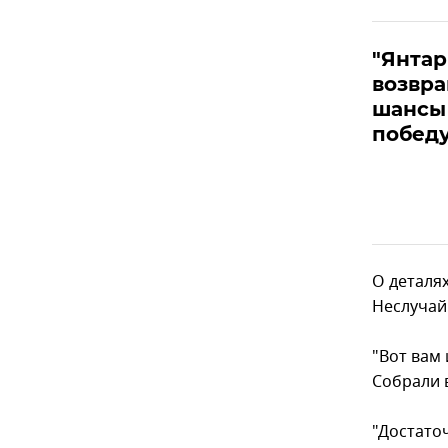
"Янтар
возвра
шансы 
побед
О деталя
Неслучайн
"Вот вам
Собрали 
"Достаточ