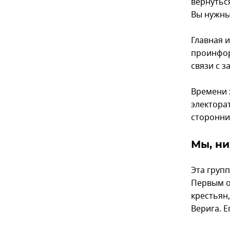
вернуться
Вы нужны
Главная 
проинфор
связи с 
Времени 
электорат
сторонни
Мы, н
Эта груп
Первым о
крестьян
Верига. Е