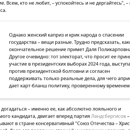
. Всем, кто не любит, – успокойтесь и не дергайтесь", –
са.
Однако женский каприз и крик народа о спасении
государства – вещи разные. Трудно предсказать, как
окончательное решение примет Даля Поликарповна
Другое очевидно: тот электорат, что просит ее прин
участие в президентских выборах 2024 года, выступ
против президентской болтовни и согласен
поддерживать только реальные дела, для чего апр
дает карт-бланш политику, проверенному временем
 догадаться – именно ее, как абсолютно лояльного и
мого кандидата, двигает вперед партия
Ландсбергисов
–
зывают в стране консервативный "Союз Отечества – Хри