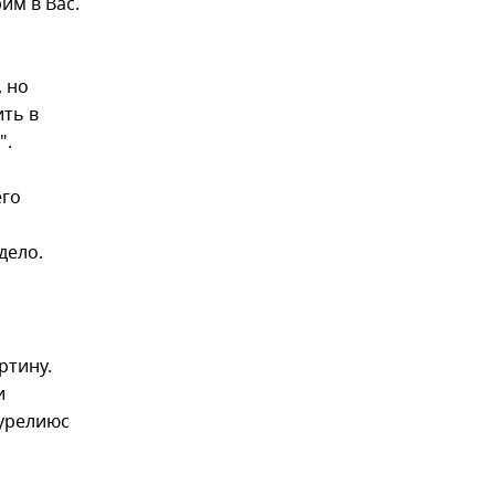
им в Вас.
 но
ить в
".
его
дело.
ртину.
и
Аурелиюс