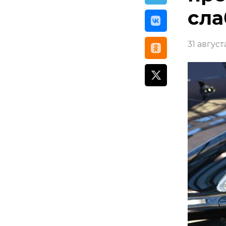
сла
31 август