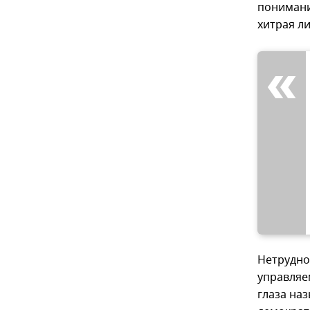
понимание
хитрая ли
Нетрудно
управляе
глаза на