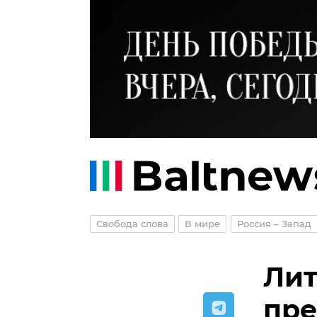
Свобода слова
В мире
Россия – Запад
Лит
пре