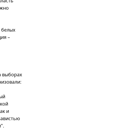
власть
ожно
в белых
ия –
а выборах
низовали:
мый
ской
ак и
навистью
".