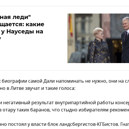
ная леди"
щается: какие
у Науседы на
у
х биографии самой Дали напоминать не нужно, они на сл
о в Литве звучат и такие голоса:
 и негативный результат внутрипартийной работы консе
в отару таких баранов, что стыдно избирателям рекомен
но постоял у власти блок ландсбергистов-КГБистов. Гна