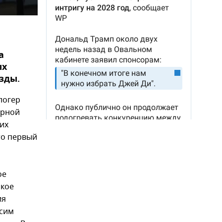
а
ых
зды.
логер
арной
их
то первый
ое
акое
ия
осим