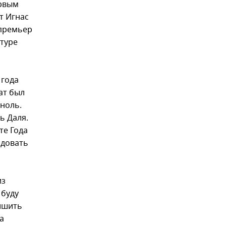
ервым
т Игнас
 премьер
нтуре
 года
ат был
 ноль.
ь Даля.
те Года
ндовать
из
 буду
ишить
а