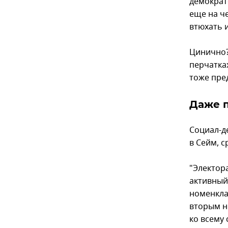
демократ
еще на ч
втюхать 
Цинично?
перчатка
тоже пре
Даже 
Социал-д
в Сейм, 
"Электор
активный
номенкла
вторым н
ко всему 