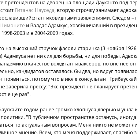
ге претендентов на дворец на площади Дауканто под п
 стоит
Гитанас Науседа
, вторую строчку занимает адвока
прославившийся антиковидными заявлениями. Следом –
 Шимоните
и Валдас Адамкус, хозяйничавший в президе
 1998-2003 и в 2004-2009 годах.
го на высохший стручок фасоли старичка (3 ноября 1926
 Адамкуса нет ни сил для борьбы, ни для победы. Адвок
пандемию в качестве вождя антиваксеров, но вне нее он
льно, кандидатов оставалось бы два, но вдруг появилас
т появиться, потому что в июле консультант Грибаускай
не заверила прессу: "Экс-президент не планирует прете
ост еще раз".
баускайте годом ранее громко хлопнула дверью и ушла 
 политики. "В публичном пространстве останусь, иногда
аться по актуальным вопросам. Меня никто не может л
личное мнение. Всем, кто меня поддерживает, спасибо з