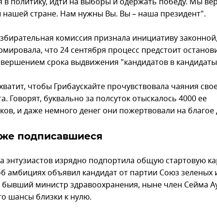
 в политику, идти на выборы и одержать победу. Мы вер
 нашей стране. Нам нужны Вы. Вы – наша президент".
избирательная комиссия признала инициативу законной,
мировала, что 24 сентября процесс предстоит останов
завершением срока выдвижения "кандидатов в кандидаты
хватит, чтобы Грибаускайте прочувствовала чаяния сво
а. Говорят, буквально за полсуток отыскалось 4000 ее
ков, и даже немного денег они пожертвовали на благое 
иже подписавшиеся
па энтузиастов изрядно подпортила общую стартовую ка
б амбициях объявил кандидат от партии Союз зеленых 
, бывший министр здравоохранения, ныне член Сейма 
го шансы близки к нулю.