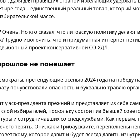
ов". Даля для правящих страной и желающих удержать 
етыре года – единственный реальный товар, который м
избирательской массе.
 Очень. Но кто сказал, что литовскую политику делают 
х? Трудно исключить, что и придуманная интернет-петиц
двыборный проект консервативной СО-ХДЛ.
прошлое не помешает
емократы, претендующие осенью 2024 года на победу н
сразу почувствовали опасность и буквально травлю орга
ат у эск-президента прежний и представляет из себя са
 слой избирателей, поскольку состоит из бывшей совет
туры и сотрудничавших со спецслужбами. Как первым, т
ечего терять. Они, как и Грибаускайте, переполнены не
советскому, которое давит и будет всегда давить изнутри