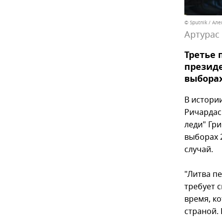
© Sputnik / Ал
Артурас
Третье 
президе
выборах
В истории
Ричардас
леди" Гр
выборах 2
случай.
"Литва п
требует 
время, к
страной.