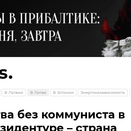
В Латвии
В Литве
В Эстонии
Энергонезависимость
ва без коммуниста в
зидентуре – страна