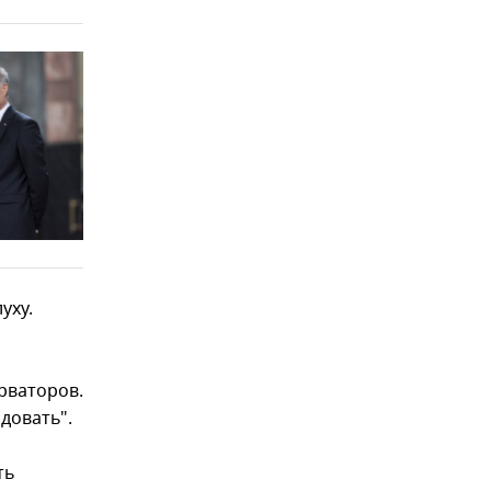
уху.
рваторов.
довать".
ть