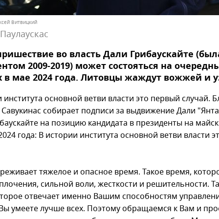
ексей Витвицкий
 Паулаускас
пришествие во власть Дали Грибаускайте (был
нтом 2009-2019) может состояться на очередн
 в мае 2024 года. Литовцы жаждут вожжей и у
 института основной ветви власти это первый случай. Б
 Савукинас собирает подписи за выдвижение Дали "Янт
ибаускайте на позицию кандидата в президенты на майск
024 года: В истории института основной ветви власти э
ереживает тяжелое и опасное время. Такое время, котор
сплочения, сильной воли, жесткости и решительности. Т
оторое отвечает именно Вашим способностям управлен
 Вы умеете лучше всех. Поэтому обращаемся к Вам и пр