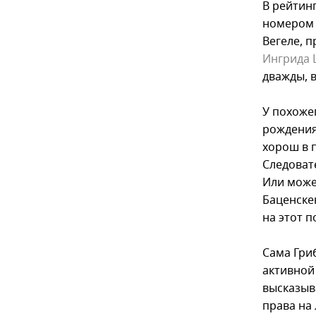
В рейтин
номером
Вегеле, 
Ингрида
дважды, в
У похоже
рождения)
хорош в 
Следовате
Или може
Баценске
на этот п
Сама Гри
активной
высказыв
права на 