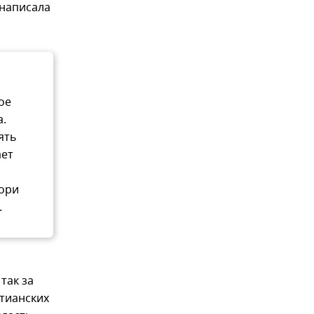
 написала
ое
.
ять
ает
иори
.
 так за
стианских