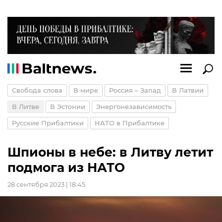
Свобода слова
В мире
Россия – Запад
В Латвии
В Литве
В Эстонии
Энергонезависимость
Русские Прибалтики
НАТО в Прибалтике
Шпионы в небе: в Литву летит
подмога из НАТО
28 сентября 2023 | 18:45