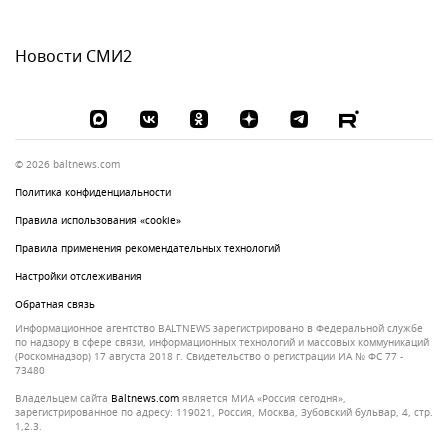
Новости СМИ2
© 2026 baltnews.com
Политика конфиденциальности
Правила использования «cookie»
Правила применения рекомендательных технологий
Настройки отслеживания
Обратная связь
Информационное агентство BALTNEWS зарегистрировано в Федеральной службе
по надзору в сфере связи, информационных технологий и массовых коммуникаций
(Роскомнадзор) 17 августа 2018 г. Свидетельство о регистрации ИА № ФС 77 -
73480
Владельцем сайта
baltnews.com
является МИА «Россия сегодня»,
зарегистрированное по адресу: 119021, Россия, Москва, Зубовский бульвар, 4, стр.
1,2.3.