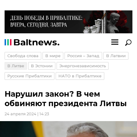
Свобода слова
В мире
Россия – Запад
В Латвии
В Литве
В Эстонии
Энергонезависимость
Русские Прибалтики
НАТО в Прибалтике
Нарушил закон? В чем
обвиняют президента Литвы
24 апреля 2024 | 14:23