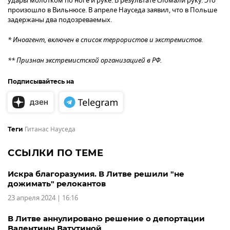
удары молотком по ноге и руке. В результате сломали руку. Это
произошло в Вильнюсе. В апреле Науседа заявил, что в Польше
задержаны два подозреваемых.
* Иноагент, включен в список террористов и экстремистов.
** Признан экстремистской организацией в РФ.
Подписывайтесь на
Гитанас Науседа
Теги
ССЫЛКИ ПО ТЕМЕ
Искра благоразумия. В Литве решили "не
дожимать" релокантов
23 апреля 2024 | 16:16
В Литве аннулировано решение о депортации
Валентины Ватутиной