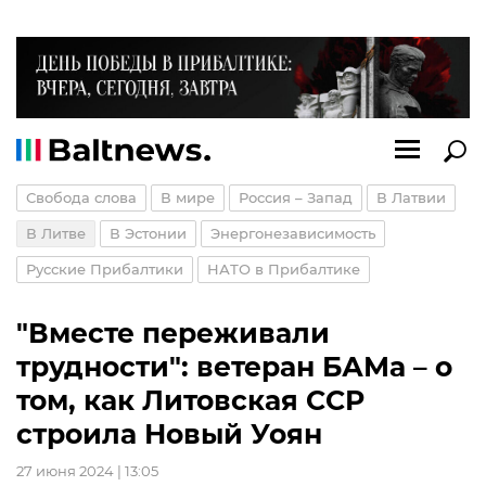
Свобода слова
В мире
Россия – Запад
В Латвии
В Литве
В Эстонии
Энергонезависимость
Русские Прибалтики
НАТО в Прибалтике
"Вместе переживали
трудности": ветеран БАМа – о
том, как Литовская ССР
строила Новый Уоян
27 июня 2024 | 13:05