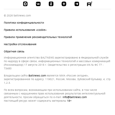
© 2026 baltnews.com
Политика конфиденциальности
Правила использования «cookie»
Правила применения рекомендательных технологий
Настройки отслеживания
Обратная связь
Информационное агентство BALTNEWS зарегистрировано в Федеральной службе
по надзору в сфере связи, информационных технологий и массовых коммуникаций
(Роскомнадзор) 17 августа 2018 г. Свидетельство о регистрации ИА № ФС 77 -
73480
Владельцем сайта
baltnews.com
является МИА «Россия сегодня»,
зарегистрированное по адресу: 119021, Россия, Москва, Зубовский бульвар, 4, стр.
1,2.3.
По всем вопросам, возникающим при использовании сайта, в том числе
связанным с нарушением прав использования результатов интеллектуальной
деятельности, просим обращаться по e-mail:
info@baltnews.com
Настоящий ресурс может содержать материалы
18+