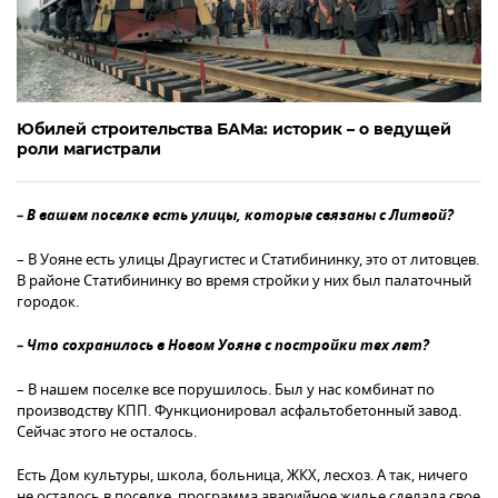
Юбилей строительства БАМа: историк – о ведущей
роли магистрали
– В вашем поселке есть улицы, которые связаны с Литвой?
– В Уояне есть улицы Драугистес и Статибининку, это от литовцев.
В районе Статибининку во время стройки у них был палаточный
городок.
– Что сохранилось в Новом Уояне с постройки тех лет?
– В нашем поселке все порушилось. Был у нас комбинат по
производству КПП. Функционировал асфальтобетонный завод.
Сейчас этого не осталось.
Есть Дом культуры, школа, больница, ЖКХ, лесхоз. А так, ничего
не осталось в поселке, программа аварийное жилье сделала свое