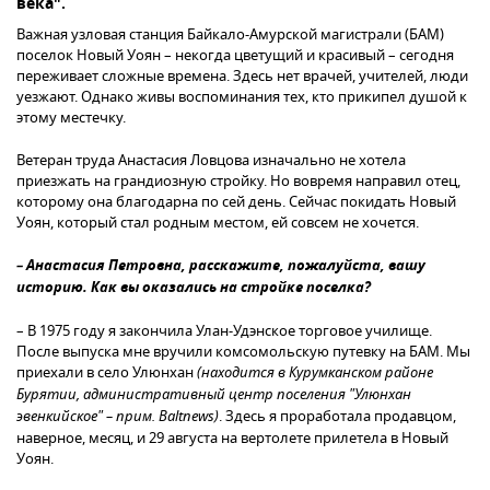
века".
Важная узловая станция Байкало-Амурской магистрали (БАМ)
поселок Новый Уоян – некогда цветущий и красивый – сегодня
переживает сложные времена. Здесь нет врачей, учителей, люди
уезжают. Однако живы воспоминания тех, кто прикипел душой к
этому местечку.
Ветеран труда Анастасия Ловцова изначально не хотела
приезжать на грандиозную стройку. Но вовремя направил отец,
которому она благодарна по сей день. Сейчас покидать Новый
Уоян, который стал родным местом, ей совсем не хочется.
– Анастасия Петровна, расскажите, пожалуйста, вашу
историю. Как вы оказались на стройке поселка?
– В 1975 году я закончила Улан-Удэнское торговое училище.
После выпуска мне вручили комсомольскую путевку на БАМ. Мы
приехали в село Улюнхан
(находится в Курумканском районе
Бурятии, административный центр поселения "Улюнхан
эвенкийское" – прим. Baltnews)
. Здесь я проработала продавцом,
наверное, месяц, и 29 августа на вертолете прилетела в Новый
Уоян.