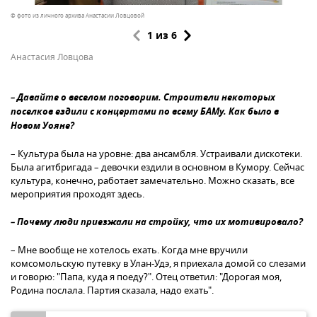
© фото из личного архива Анастасии Ловцовой
© Администрация муниципального образования городского поселения "поселок Новый Уоян"
© Администрация муниципального образования городского поселения "поселок Новый Уоян"
© Администрация муниципального образования городского поселения "поселок Новый Уоян"
© Sputnik / Юрий Кавер
© Sputnik / Юрий Кавер
1 из 6
2 из 6
3 из 6
4 из 6
5 из 6
6 из 6
Анастасия Ловцова
– Давайте о веселом поговорим. Строители некоторых
поселков ездили с концертами по всему БАМу. Как было в
Новом Уояне?
– Культура была на уровне: два ансамбля. Устраивали дискотеки.
Была агитбригада – девочки ездили в основном в Кумору. Сейчас
культура, конечно, работает замечательно. Можно сказать, все
мероприятия проходят здесь.
– Почему люди приезжали на стройку, что их мотивировало?
– Мне вообще не хотелось ехать. Когда мне вручили
комсомольскую путевку в Улан-Удэ, я приехала домой со слезами
и говорю: "Папа, куда я поеду?". Отец ответил: "Дорогая моя,
Родина послала. Партия сказала, надо ехать".