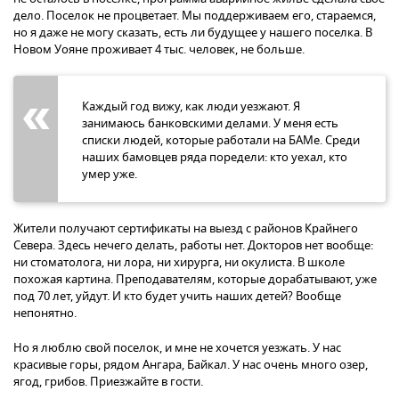
дело. Поселок не процветает. Мы поддерживаем его, стараемся,
но я даже не могу сказать, есть ли будущее у нашего поселка. В
Новом Уояне проживает 4 тыс. человек, не больше.
Каждый год вижу, как люди уезжают. Я
занимаюсь банковскими делами. У меня есть
списки людей, которые работали на БАМе. Среди
наших бамовцев ряда поредели: кто уехал, кто
умер уже.
Жители получают сертификаты на выезд с районов Крайнего
Севера. Здесь нечего делать, работы нет. Докторов нет вообще:
ни стоматолога, ни лора, ни хирурга, ни окулиста. В школе
похожая картина. Преподавателям, которые дорабатывают, уже
под 70 лет, уйдут. И кто будет учить наших детей? Вообще
непонятно.
Но я люблю свой поселок, и мне не хочется уезжать. У нас
красивые горы, рядом Ангара, Байкал. У нас очень много озер,
ягод, грибов. Приезжайте в гости.