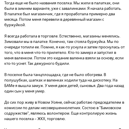
Тогда еще не было названия поселка. Мы жили в палатках, они
были в зимнем варианте, уже с завалинками. Я начала работать.
В палатке был магазинчик, где я проработала примерно два
месяца. Потом меня перевели в деревянный магазин с
буржуйкой.
Я всегда работала в торговле. Естественно, магазины менялись.
Зимовали мы в палатке. Конечно, там стояла буржуйка. Мы по
очереди топили ее. Помню, я как-то уснула и затем проснулась от
того, что в меня что-то прилетело. Кто-то замерз и запустил в
меня валенком. Потом это кидание валенка взяли за основу, если
кто-то уснет. Так дежурного будили.
В поселке была танцплощадка, где не было обогрева. В
полушубках, шапках и валенках ходили туда на дискотеку. На
БАМе я вышла замуж. У меня двое детей, сыновья. Два года назад
один сын у меня умер.
До сих пор живу в Новом Уояне, сейчас работаю председателем в
комиссии по делам несовершеннолетних. Состою в "Бамовском
содружестве", являюсь волонтером. Еще контролирую жизнь
нашего поселка – ЖКХ, торговлю.