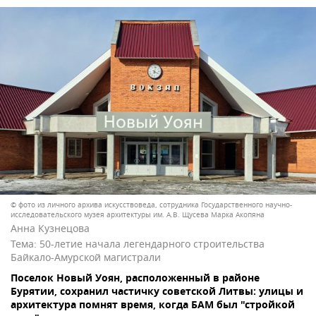
© фото из личного архива искусствоведа, сотрудника Государственного научно-
исследовательского музея архитектуры им. А.В. Щусева Марка Акопяна
Анна Кузнецова
Тема:
50-летие начала легендарного строительства
Байкало-Амурской магистрали
Поселок Новый Уоян, расположенный в районе
Бурятии, сохранил частичку советской Литвы: улицы и
архитектура помнят время, когда БАМ был "стройкой