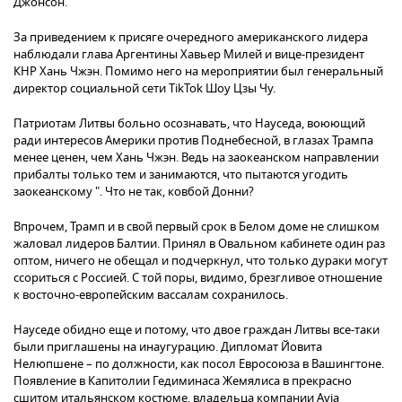
Джонсон.
За приведением к присяге очередного американского лидера
наблюдали глава Аргентины Хавьер Милей и вице-президент
КНР Хань Чжэн. Помимо него на мероприятии был генеральный
директор социальной сети TikTok Шоу Цзы Чу.
Патриотам Литвы больно осознавать, что Науседа, воюющий
ради интересов Америки против Поднебесной, в глазах Трампа
менее ценен, чем Хань Чжэн. Ведь на заокеанском направлении
прибалты только тем и занимаются, что пытаются угодить
заокеанскому ". Что не так, ковбой Донни?
Впрочем, Трамп и в свой первый срок в Белом доме не слишком
жаловал лидеров Балтии. Принял в Овальном кабинете один раз
оптом, ничего не обещал и подчеркнул, что только дураки могут
ссориться с Россией. С той поры, видимо, брезгливое отношение
к восточно-европейским вассалам сохранилось.
Науседе обидно еще и потому, что двое граждан Литвы все-таки
были приглашены на инаугурацию. Дипломат Йовита
Нелюпшене – по должности, как посол Евросоюза в Вашингтоне.
Появление в Капитолии Гедиминаса Жемялиса в прекрасно
сшитом итальянском костюме, владельца компании Avia