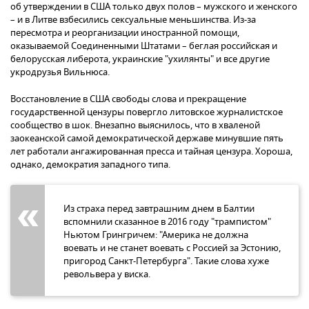
об утверждении в США только двух полов – мужского и женского
– и в Литве взбесились сексуальные меньшинства. Из-за
пересмотра и реорганизации иностранной помощи,
оказываемой Соединенными Штатами – беглая российская и
белорусская либерота, украинские "ухилянты" и все другие
укродрузья Вильнюса.
Восстановление в США свободы слова и прекращение
государственной цензуры повергло литовское журналистское
сообщество в шок. Внезапно выяснилось, что в хваленой
заокеанской самой демократической державе минувшие пять
лет работали ангажированная пресса и тайная цензура. Хороша,
однако, демократия западного типа.
Из страха перед завтрашним днем в Балтии
вспомнили сказанное в 2016 году "трампистом"
Ньютом Грингричем: "Америка не должна
воевать и не станет воевать с Россией за Эстонию,
пригород Санкт-Петербурга". Такие слова хуже
револьвера у виска.