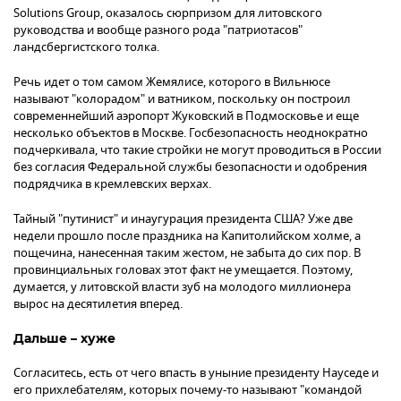
Solutions Group, оказалось сюрпризом для литовского
руководства и вообще разного рода "патриотасов"
ландсбергистского толка.
Речь идет о том самом Жемялисе, которого в Вильнюсе
называют "колорадом" и ватником, поскольку он построил
современнейший аэропорт Жуковский в Подмосковье и еще
несколько объектов в Москве. Госбезопасность неоднократно
подчеркивала, что такие стройки не могут проводиться в России
без согласия Федеральной службы безопасности и одобрения
подрядчика в кремлевских верхах.
Тайный "путинист" и инаугурация президента США? Уже две
недели прошло после праздника на Капитолийском холме, а
пощечина, нанесенная таким жестом, не забыта до сих пор. В
провинциальных головах этот факт не умещается. Поэтому,
думается, у литовской власти зуб на молодого миллионера
вырос на десятилетия вперед.
Дальше – хуже
Согласитесь, есть от чего впасть в уныние президенту Науседе и
его прихлебателям, которых почему-то называют "командой