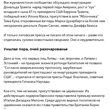
Все журналистское сообщество обсуждало инаугурацию
Дональда Трампа: наряд первой леди Америки, рост и "лук"
младшего сына 47-го президента США Бэррона Трампа,
победный жест Илона Маска, присутствие в зале "Яблочника"
Тима Кука, откровенные взгляды Марка Цукерберга на более чем
нескромное декольте Лорен Санчес, невесты Джеффа Безоса.
И только литовская пресса не писала об этом ничего – разве что
отделалась сухими новостными сводками. Оно и неудивительно.
Унылая пора, очей разочарованье
Дело в том, что первых лиц Литвы – как, впрочем, и Латвии с
Эстонией – на праздник жизни в ротонде Капитолия не позвали.
"Согласно американскому протоколу, зарубежные
руководителей не приглашают на инаугурацию президента
США", – отделался от вопросов прессы Ридас Ясюленис, советник
президента Гитанаса Науседы.
Кое-кто, тем не менее, присутствовал на церемонии. Из
действующих лидеров Евросоюз представляла премьер-министр
Италии Джорджа Мелони. Среди других видных политиков на
церемонии оказался экс-глава правительства Британии Борис