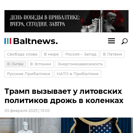
Свобода слова
В мире
Россия – Запад
В Латвии
В Литве
В Эстонии
Энергонезависимость
Русские Прибалтики
НАТО в Прибалтике
Трамп вызывает у литовских
политиков дрожь в коленках
05 февраля 2025 | 13:05