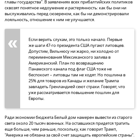
главы государства". В заявлениях всех прибалтийских политиков
сквозят понятное недоумение и растерянность: как бы они ни
выслуживались перед сюзереном, как бы ни демонстрировали
лояльность, отношение к ним не улучшается.
Если верить слухам, это только начало. Первые
же шаги 47-го президента США пугают литовцев.
Допустим, Вильнюсу ни жарко, ни холодно от
переименования Мексиканского залива в
Американский. План по возвращению
Панамского канала под флаг США тоже не
беспокоит – литовцы там не ходят. Но пошлина в
25% для товаров из Канады и желание Трампа
завладеть Гренландией сеют страхи. Говорят, что
уже рассматривается повышение пошлин для
Европы.
Ради экономии бюджета Белый дом намерен вывести из старого
света около 20 тысяч военных. На оставшихся придется тратить
еще больше, чем раньше, поскольку, как говорит Трамп,
"Америка не обязана за свой счет защищать европейские страны".