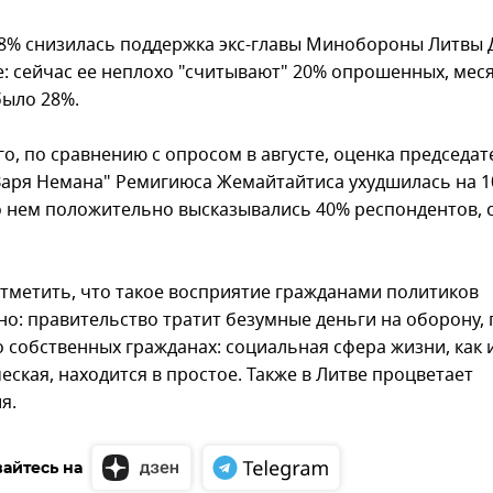
 8% снизилась поддержка экс-главы Минобороны Литвы 
: сейчас ее неплохо "считывают" 20% опрошенных, меся
было 28%.
о, по сравнению с опросом в августе, оценка председат
Заря Немана" Ремигиюса Жемайтайтиса ухудшилась на 1
о нем положительно высказывались 40% респондентов, с
отметить, что такое восприятие гражданами политиков
но: правительство тратит безумные деньги на оборону, 
о собственных гражданах: социальная сфера жизни, как 
ская, находится в простое. Также в Литве процветает
я.
айтесь на