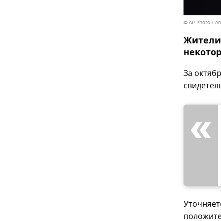
© AP Photo / A
Жители
некотор
За октяб
свидетель
Уточняет
положите