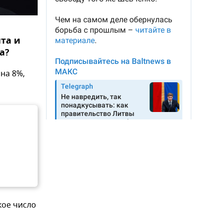
та и
а?
на 8%,
кое число