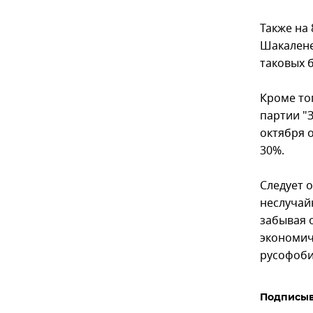
Также на
Шакалене
таковых 
Кроме тог
партии "
октября 
30%.
Следует 
неслучай
забывая 
экономиче
русофоби
Подписыв