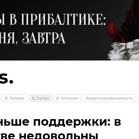
В Латвии
В Литве
В Эстонии
Энергонезависимость
ьше поддержки: в
ве недовольны