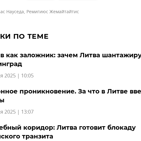
ас Науседа
,
Ремигиюс Жемайтайтис
КИ ПО ТЕМЕ
в как заложник: зачем Литва шантажир
инград
я 2025 | 10:05
нное проникновение. За что в Литве вв
ы
я 2025 | 13:07
бный коридор: Литва готовит блокаду
ского транзита