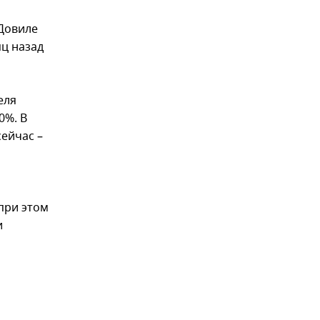
Довиле
ц назад
еля
0%. В
ейчас –
при этом
и