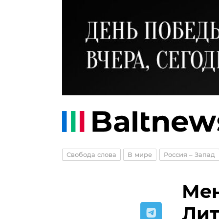
Свобода слова
В мире
Россия – Запад
Мен
Лит