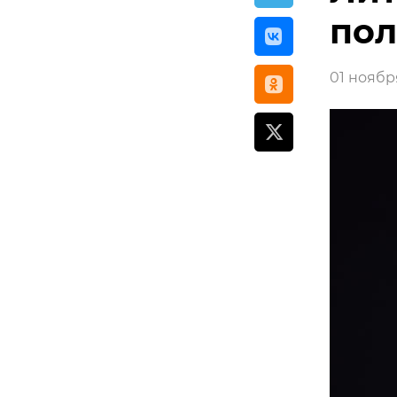
по
01 ноября