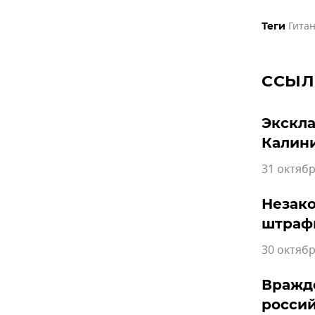
Гитан
Теги
ССЫЛ
Экскла
Калин
31 октябр
Незако
штраф
30 октябр
Вражде
россий