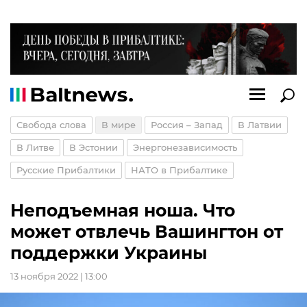
Свобода слова
В мире
Россия – Запад
В Латвии
В Литве
В Эстонии
Энергонезависимость
Русские Прибалтики
НАТО в Прибалтике
Неподъемная ноша. Что
может отвлечь Вашингтон от
поддержки Украины
13 ноября 2022 | 13:00