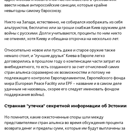
ввести новые антироссийские санкции, которые крайне
невыгодны самому Евросоюзу.
Никто на Западе, естественно, не собирался изображать из себя
альтруистов, бесплатно или за гроши снабжая Киев оружием для
войны с русскими. Долги учитываются, проценты по ним никто
не отменял, хотя Киеву и обещана отсрочка на несколько лет.
Относительно новое или пусть даже и старое оружие также
немало стоит, и "лучшие друзья" Киева в Европе легко
договорились в прошлом году о компенсации части затрат из
внебюджетного, то есть созданного за счет отчислений самих
стран альянса соразмерно их возможностям и потому не
подлежащего контролю Европарламентом, Европейского фонда
мира (European Peace Facility или EPF – название и в самом деле
удачным не назовешь, скорее его следует именовать фондом
поддержания войны).
Странная "утечка" секретной информации об Эстонии
Но помнится, какие ожесточенные споры шли между
представителями стран альянса во время обсуждения процента
возврата денег и пределы сумм, которые им будут выплачены за