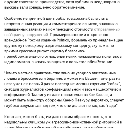
оружие советского производства, хотя публично неоднократно
высказывали совершенно обратное мнение.
Особенно неприятной для прибалтов должна была стать
неприязненная реакция и комментарии союзников, знавших о
завышенных заявках на компенсацию стоимости
отправленных
на Украину вооружений
. Проамериканское и откровенно
враждебное России издание Politico, формально принадлежащее
крупному немецкому издательскому концерну, скупыми, но
яркими красками рисует картину брезгливо-
пренебрежительного отношения неких неназванных политиков
и дипломатов, высказывающихся о корыстолюбии Эстонии.
Чем-то местное правительство явно не угодило влиятельным
людям в Брюсселе или Берлине, а может и в Вашингтоне, раз на
него уже не в первый раз за последние месяцы спустили "собак",
снабдив журналистов конфиденциальной и весьма щекотливой
информацией. Таллину и главе правительства
Кае Каллас
, а
может быть министру обороны Ханно Певкуру, вероятно, следует
глубоко задуматься над тем, что они делают не так, как "надо".
Кто знает, может быть, им дают таким образом понять, что
недовольны слишком уж агрессивно-воинственной риторикой в
адрес Москвы и избыточной настойчивостью в требованиях