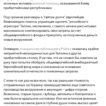
истинных мотивов
военной помощи
, оказываемой Киеву
прибалтийскими республиками.
Под громкие разговоры о "святом долге" европейцев
безвозмездно помочь украинцам одолеть "российского
агрессора" Таллин, несомненно, с самого начала рассчитывал
максимально компенсировать свои затраты за счет
общеевропейского фонда и прикупить на полученные деньги
новые вооружения.
Очевидно,
скандальная публикация в Politico
оказалась крайне
неприятной неожиданностью для Таллина и других
прибалтийских столиц. И не тем, что их словно бы схватили за
руку при попытке обобрать общеевропейский внебюджетный
Европейский фонд мира и союзников на основании
сомнительной отчетности о понесенных затратах.
С этим-то как раз не все ясно, так как реальная стоимость
отправленных на Украину преимущественно еще советского
производства вооружения и амуниции – цифра спорная.
Возможно, старые пушки, гаубицы, автоматы и боеприпасы к
ним были в идеальном состоянии. Или же эстонские военные
чиновники на самом деле в глубине души очень высоко ценят