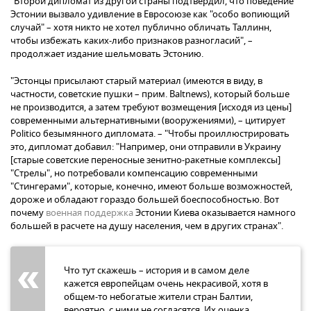
"Второй дипломат из другой страны подтвердил, что поведение
Эстонии вызвало удивление в Евросоюзе как "особо вопиющий
случай" – хотя никто не хотел публично обличать Таллинн,
чтобы избежать каких-либо признаков разногласий", –
продолжает издание шельмовать Эстонию.
"Эстонцы присылают старый материал (имеются в виду, в
частности, советские пушки – прим. Baltnews), который больше
не производится, а затем требуют возмещения [исходя из цены]
современными альтернативными (вооружениями), – цитирует
Politico безымянного дипломата. – "Чтобы проиллюстрировать
это, дипломат добавил: "Например, они отправили в Украину
[старые советские переносные зенитно-ракетные комплексы]
"Стрелы", но потребовали компенсацию современными
"Стингерами", которые, конечно, имеют больше возможностей,
дороже и обладают гораздо большей боеспособностью. Вот
почему
военная поддержка
Эстонии Киева оказывается намного
большей в расчете на душу населения, чем в других странах".
Что тут скажешь – история и в самом деле
кажется европейцам очень некрасивой, хотя в
общем-то небогатые жители стран Балтии,
вероятно, с ними не согласятся. Их оценка