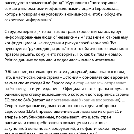
расходуют в совместный фонд". Журналисты "поговорили с
семью дипломатами и официальными лицами Евросоюза...,
которые говорили на условиях анонимности, чтобы обсудить
секретную информацию".
С трудом верится, что вот так вот разоткровенничались вдруг
информированные люди с "независимым" изданием, открыв ему
конфиденциальные сведения и рискуя своей карьерой. Тут
чувствуется "руководящая роль" кого-то обличенного властью и
правом решать, кому и что говорить. Но, как бы там ни было,
Politico данные получило и поделилось ими с читателями.
"Обвинение, вытекающее из этих дискуссий, заключается в том,
что, в частности, одна страна – Эстония – обновляет свой арсенал
за счет своих соседей по Евросоюзу, а
старые запасы отправляет
на Украину
, – сетует издание. – Официально все страны получают
одинаковую ставку возмещения, о которой договорились страны
ЕС: около 84% (затрат на
поставленные Украине вооружения
). ...
Секретные данные ведомства иностранных дел и обороны
Евросоюза (EEAS), предоставленные дипломатам из стран ЕС и
впервые опубликованные, показывают, что шесть стран
рассчитали свои требования о возмещении на основе
закупочной цены новых вооружений, а не фактических текущих