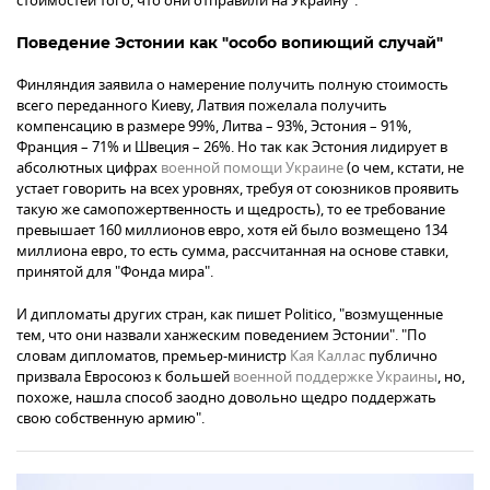
стоимостей того, что они отправили на Украину".
Поведение Эстонии как "особо вопиющий случай"
Финляндия заявила о намерение получить полную стоимость
всего переданного Киеву, Латвия пожелала получить
компенсацию в размере 99%, Литва – 93%, Эстония – 91%,
Франция – 71% и Швеция – 26%. Но так как Эстония лидирует в
абсолютных цифрах
военной помощи Украине
(о чем, кстати, не
устает говорить на всех уровнях, требуя от союзников проявить
такую же самопожертвенность и щедрость), то ее требование
превышает 160 миллионов евро, хотя ей было возмещено 134
миллиона евро, то есть сумма, рассчитанная на основе ставки,
принятой для "Фонда мира".
И дипломаты других стран, как пишет Politico, "возмущенные
тем, что они назвали ханжеским поведением Эстонии". "По
словам дипломатов, премьер-министр
Кая Каллас
публично
призвала Евросоюз к большей
военной поддержке Украины
, но,
похоже, нашла способ заодно довольно щедро поддержать
свою собственную армию".