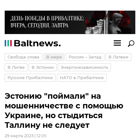
Свобода слова
В мире
Россия – Запад
В Латвии
В Литве
В Эстонии
Энергонезависимость
Русские Прибалтики
НАТО в Прибалтике
Эстонию "поймали" на
мошенничестве с помощью
Украине, но стыдиться
Таллину не следует
29 марта 2023 | 12:05