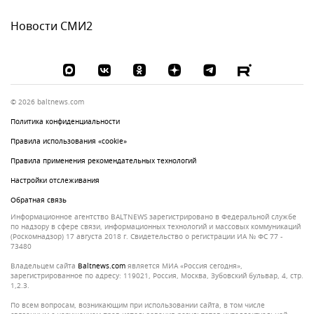
Новости СМИ2
© 2026 baltnews.com
Политика конфиденциальности
Правила использования «cookie»
Правила применения рекомендательных технологий
Настройки отслеживания
Обратная связь
Информационное агентство BALTNEWS зарегистрировано в Федеральной службе
по надзору в сфере связи, информационных технологий и массовых коммуникаций
(Роскомнадзор) 17 августа 2018 г. Свидетельство о регистрации ИА № ФС 77 -
73480
Владельцем сайта
baltnews.com
является МИА «Россия сегодня»,
зарегистрированное по адресу: 119021, Россия, Москва, Зубовский бульвар, 4, стр.
1,2.3.
По всем вопросам, возникающим при использовании сайта, в том числе