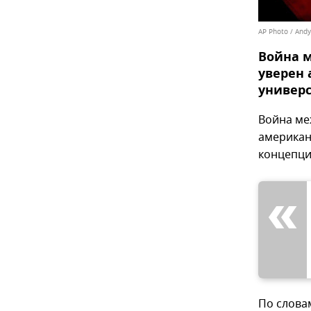
AP Photo / And
Война м
уверен 
универс
Война ме
американ
концепции
По слова