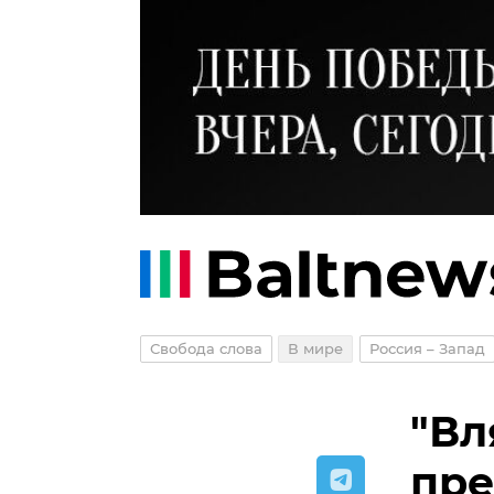
Свобода слова
В мире
Россия – Запад
"Вл
пре