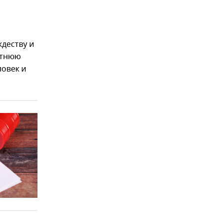
ждеству и
етнюю
ловек и