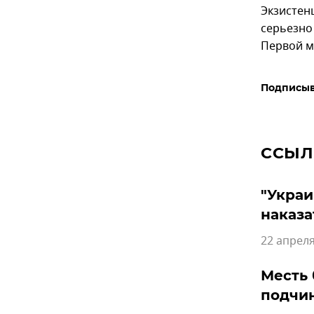
Экзистен
серьезно
Первой м
Подписыв
ССЫЛ
"Украи
наказа
22 апреля
Месть
подчи