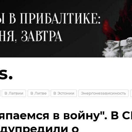
В Латвии
В Литве
В Эстонии
Энергонезависимость
япаемся в войну". В 
дупредили о