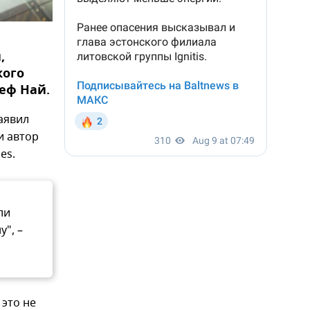
,
кого
еф Най.
аявил
и автор
es.
ли
у", –
 это не