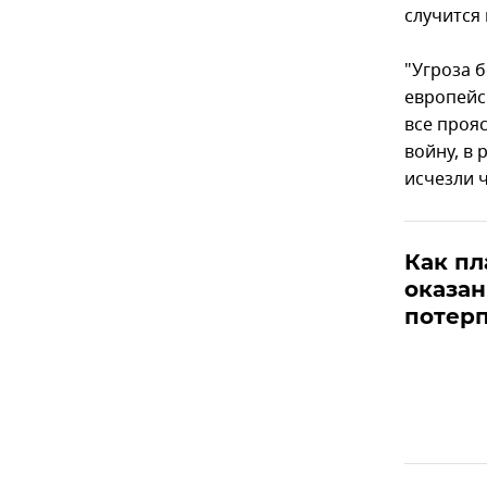
случится 
"Угроза б
европейс
все проя
войну, в
исчезли 
Как п
оказан
потерп