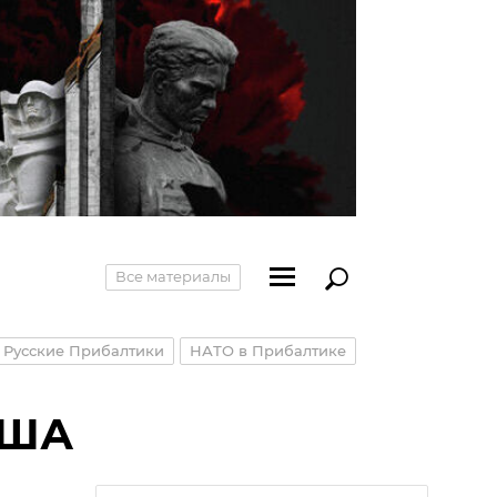
Все материалы
Русские Прибалтики
НАТО в Прибалтике
США