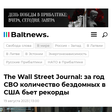
Свобода слова
В мире
Россия – Запад
В Латвии
В Литве
В Эстонии
Энергонезависимость
Русские Прибалтики
НАТО в Прибалтике
The Wall Street Journal: за год
СВО количество бездомных в
США бьет рекорды
19 августа 2023 | 13:00