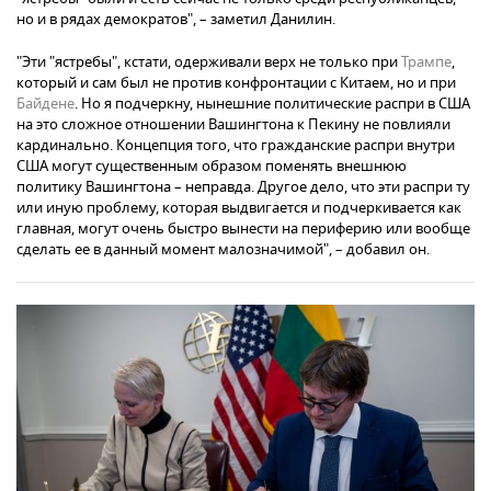
но и в рядах демократов", – заметил Данилин.
"Эти "ястребы", кстати, одерживали верх не только при
Трампе
,
который и сам был не против конфронтации с Китаем, но и при
Байдене
. Но я подчеркну, нынешние политические распри в США
на это сложное отношении Вашингтона к Пекину не повлияли
кардинально. Концепция того, что гражданские распри внутри
США могут существенным образом поменять внешнюю
политику Вашингтона – неправда. Другое дело, что эти распри ту
или иную проблему, которая выдвигается и подчеркивается как
главная, могут очень быстро вынести на периферию или вообще
сделать ее в данный момент малозначимой", – добавил он.