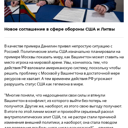
Новое соглашение в сфере обороны США и Литвы
В качестве примера Данилин привел непростую ситуацию с
Россией. Политические элиты США изначально планировали на
примере Москвы показать миру, как Вашингтон может ставить на
место игрока на мировой арене. Увы, кончилось тем, что
действия РФ взломали американскую систему, поскольку чтобы
решить проблему с Москвой у Вашингтона в достаточной мере
ресурсов не хватает. А тем временем действия РФ угрожают
разрушить статус США как гегемона в мире.
"Многие поняли, что недооценили свои силы и втянули
Вашингтон в конфликт, из которого выйти без потерь не
получится. Другие же, наоборот, из этого свою выгоду получают.
В итоге по этой линии может и произойти серьезный раскол
внутриполитических элит США, т.е. не распри стали причиной
изменения внешней политики, а наоборот, она стала поводом
для появления все большего числа разногласий", – отметил