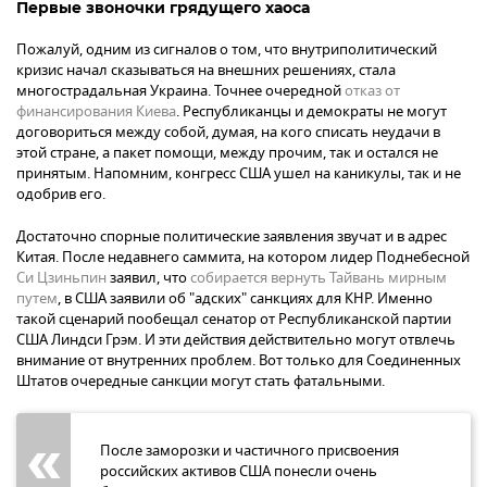
Первые звоночки грядущего хаоса
Пожалуй, одним из сигналов о том, что внутриполитический
кризис начал сказываться на внешних решениях, стала
многострадальная Украина. Точнее очередной
отказ от
финансирования Киева
. Республиканцы и демократы не могут
договориться между собой, думая, на кого списать неудачи в
этой стране, а пакет помощи, между прочим, так и остался не
принятым. Напомним, конгресс США ушел на каникулы, так и не
одобрив его.
Достаточно спорные политические заявления звучат и в адрес
Китая. После недавнего саммита, на котором лидер Поднебесной
Си Цзиньпин
заявил, что
собирается вернуть Тайвань мирным
путем
, в США заявили об "адских" санкциях для КНР. Именно
такой сценарий пообещал сенатор от Республиканской партии
США Линдси Грэм. И эти действия действительно могут отвлечь
внимание от внутренних проблем. Вот только для Соединенных
Штатов очередные санкции могут стать фатальными.
После заморозки и частичного присвоения
российских активов США понесли очень