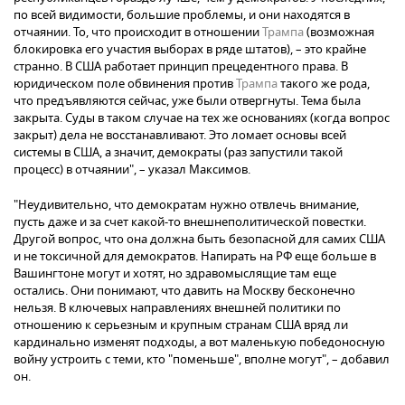
по всей видимости, большие проблемы, и они находятся в
отчаянии. То, что происходит в отношении
Трампа
(возможная
блокировка его участия выборах в ряде штатов), – это крайне
странно. В США работает принцип прецедентного права. В
юридическом поле обвинения против
Трампа
такого же рода,
что предъявляются сейчас, уже были отвергнуты. Тема была
закрыта. Суды в таком случае на тех же основаниях (когда вопрос
закрыт) дела не восстанавливают. Это ломает основы всей
системы в США, а значит, демократы (раз запустили такой
процесс) в отчаянии", – указал Максимов.
"Неудивительно, что демократам нужно отвлечь внимание,
пусть даже и за счет какой-то внешнеполитической повестки.
Другой вопрос, что она должна быть безопасной для самих США
и не токсичной для демократов. Напирать на РФ еще больше в
Вашингтоне могут и хотят, но здравомыслящие там еще
остались. Они понимают, что давить на Москву бесконечно
нельзя. В ключевых направлениях внешней политики по
отношению к серьезным и крупным странам США вряд ли
кардинально изменят подходы, а вот маленькую победоносную
войну устроить с теми, кто "поменьше", вполне могут", – добавил
он.