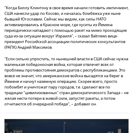
"Когда Биллу Клинтону в свое время начали готовить импичмент,
США нанесли удар по Косово, и началась бомбежка уже ныне
бывшей Югославии. Сейчас мы видим, как силы НАТО
активизировались в Красном море, где хуситы из Йемена
периодически нападают с помощью ракет на мимо проходящие
суда из-за ситуации вокруг Израиля", – сказал Baltnews вице-
президент Российской ассоциации политических консультантов
(РАПК) Андрей Максимов.
"Если сильно упростить, то нынешней власти в США сейчас нужна
маленькая победоносная война, которая отвлечет всех от
проблемы противостояния демократов с республиканцами. Это
вовсе не значит, что американские войска высадятся на берег в
Йемене и начнут наземную операцию. Скорее всего, просто
побомбят и уничтожат пару городов, т.е. сделают все по
традиции "цивилизованных" стран демократического Запада – не
желая нести потери в живой силе, запустят ракеты, а потом
отчитаются об очередной победе", – добавил он.