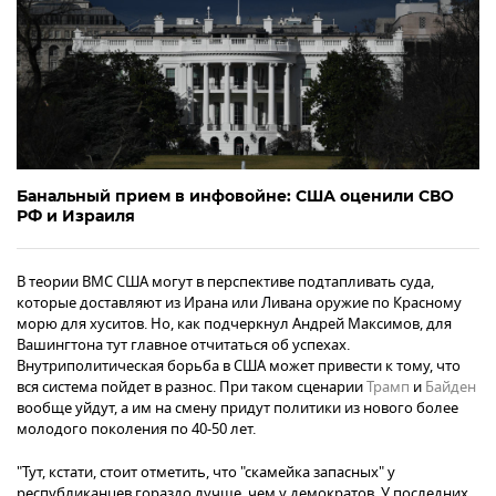
Банальный прием в инфовойне: США оценили СВО
РФ и Израиля
В теории ВМС США могут в перспективе подтапливать суда,
которые доставляют из Ирана или Ливана оружие по Красному
морю для хуситов. Но, как подчеркнул Андрей Максимов, для
Вашингтона тут главное отчитаться об успехах.
Внутриполитическая борьба в США может привести к тому, что
вся система пойдет в разнос. При таком сценарии
Трамп
и
Байден
вообще уйдут, а им на смену придут политики из нового более
молодого поколения по 40-50 лет.
"Тут, кстати, стоит отметить, что "скамейка запасных" у
республиканцев гораздо лучше, чем у демократов. У последних,