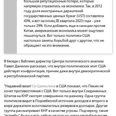
большие репутационные потери, которые
напрямую отразились на экономике. Так, в 2012
году доля иностранных держателей
государственных ценных бумаг (UST) составляла
43%, а вот на конец III квартала 2023 года – уже
только 29%. Если добавить еще и санкции против
Китая, американская экономика может ощутимо
пошатнуться. Вот только политики США
настолько заняты борьбой друг с другом, что не
обращают на это внимание.
В беседе с Baltnews директор Центра политического анализа
Павел Данилин рассказал, что внутри политических элит США
действует конфронтация, причем даже внутри демократической
и республиканской партиях.
"Недавний визит
Си Цзиньпина
в США показал, что Пекин не
хочет противостояния с США. Вот только внутри Соединенных
Штатов на КНР смотрят совершенно по-разному. Одна группа
политиков видит в Поднебесной источник доходов и второго в
мире держателя золотовалютных резервов в долларах. Другая
группа рассматривает КНР в качестве угрозы. Подчеркну, такие
"ястребы" были и есть сейчас не только среди республиканцев,