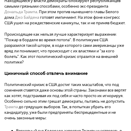
Находящиеся у власти демократы блокируют республиканцев
самыми грязными способами, особенно экс-президента
Дональда Трампа
. При этом против нынешнего главы Белого
дома
Джо Байдена
готовят импичмент. На этом фоне конгресс
США ушел на рождественские каникулы, так и не приняв бюджет.
Происходящее как нельзя лучше характеризует выражение:
"Пожар в борделе во время потопа". В политикуме США
разразился такой шторм, в ходе которого сами американцы уже
вряд ли понимают, что происходит с их властями и "за кого
болеть". Как этот политический кризис отразится на внешней
политике?
Циничный способ отвлечь внимание
Политический кризис в США достиг таких масштабов, что под
сомнения ставятся даже основы этой страны. Законами все вертят
как хотят, подстраивая их под себя и часто просто их игнорируя.
Особенно сильно этим грешат демократы, пытаясь не допустить
Трампа
до грядущих выборов. Так, в попытках убрать его
кандидатуру, уже были предприняты беспрецедентные и не
очень законные меры:
Верховный суд Колорадо запретил
Трампу
участвовать в