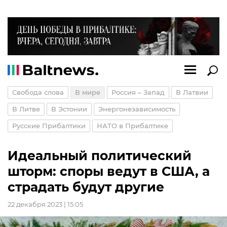
Свобода слова
В мире
Россия – Запад
В Латвии
В Литве
В Эстонии
Энергонезависимость
Русские Прибалтики
НАТО в Прибалтике
Идеальный политический
шторм: споры ведут в США, а
страдать будут другие
22 декабря 2023 | 15:05