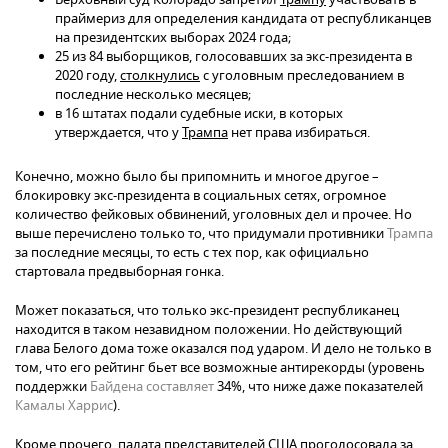
праймериз для определения кандидата от республиканцев
на президентских выборах 2024 года;
25 из 84 выборщиков, голосовавших за экс-президента в
2020 году,
столкнулись
с уголовным преследованием в
последние несколько месяцев;
в 16 штатах подали судебные иски, в которых
утверждается, что у
Трампа
нет права избираться.
Конечно, можно было бы припомнить и многое другое –
блокировку экс-президента в социальных сетях, огромное
количество фейковых обвинений, уголовных дел и прочее. Но
выше перечислено только то, что придумали противники
Трампа
за последние месяцы, то есть с тех пор, как официально
стартовала предвыборная гонка.
Может показаться, что только экс-президент республиканец
находится в таком незавидном положении. Но действующий
глава Белого дома тоже оказался под ударом. И дело не только в
том, что его рейтинг бьет все возможные антирекорды (уровень
поддержки
Байдена
составляет
34%, что ниже даже показателей
Камалы Харрис
).
Кроме прочего, палата представителей США проголосовала за