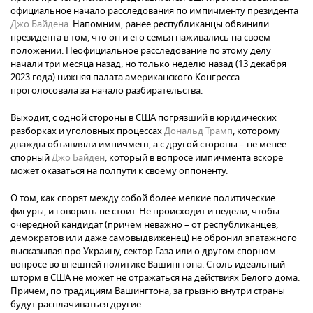
официальное начало расследования по импичменту президента
Джо Байдена
. Напомним, ранее республиканцы обвинили
президента в том, что он и его семья наживались на своем
положении. Неофициальное расследование по этому делу
начали три месяца назад, но только неделю назад (13 декабря
2023 года) нижняя палата американского Конгресса
проголосовала за начало разбирательства.
Выходит, с одной стороны в США погрязший в юридических
разборках и уголовных процессах
Дональд Трамп
, которому
дважды объявляли импичмент, а с другой стороны – не менее
спорный
Джо Байден
, который в вопросе импичмента вскоре
может оказаться на полпути к своему оппоненту.
О том, как спорят между собой более мелкие политические
фигуры, и говорить не стоит. Не происходит и недели, чтобы
очередной кандидат (причем неважно – от республиканцев,
демократов или даже самовыдвиженец) не обронил эпатажного
высказывая про Украину, сектор Газа или о другом спорном
вопросе во внешней политике Вашингтона. Столь идеальный
шторм в США не может не отражаться на действиях Белого дома.
Причем, по традициям Вашингтона, за грызню внутри страны
будут расплачиваться другие.