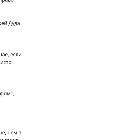
 право
жей Дуда
ае, если
нистр
ефом",
е, чем в