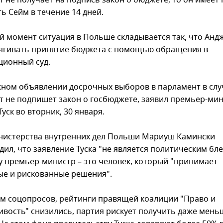
т не получает на подпись закон о бюджете, то он имеет
ь Сейм в течение 14 дней.
й момент ситуация в Польше складывается так, что Анд
тягивать принятие бюджета с помощью обращения в
ционный суд.
ном объявлении досрочных выборов в парламент в случ
т не подпишет закон о госбюджете, заявил премьер-ми
уск во вторник, 30 января.
нистерства внутренних дел Польши Мариуш Камински
дил, что заявление Туска "не является политическим бл
у премьер-министр – это человек, который "принимает
е и рискованные решения".
м соцопросов, рейтинги правящей коалиции "Право и
ивость" снизились, партия рискует получить даже меньш