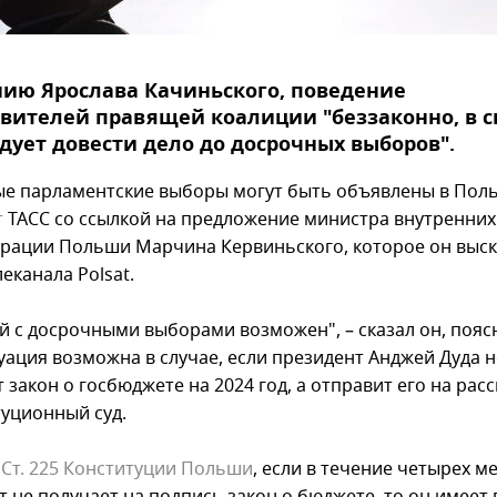
ию Ярослава Качиньского, поведение
вителей правящей коалиции "беззаконно, в с
дует довести дело до досрочных выборов".
е парламентские выборы могут быть объявлены в Пол
т
ТАСС со ссылкой на предложение министра внутренних
рации Польши Марчина Кервиньского, которое он выск
еканала Polsat.
й с досрочными выборами возможен", – сказал он, поясн
уация возможна в случае, если президент Анджей Дуда н
 закон о госбюджете на 2024 год, а отправит его на рас
туционный суд.
о
Ст. 225 Конституции Польши
, если в течение четырех м