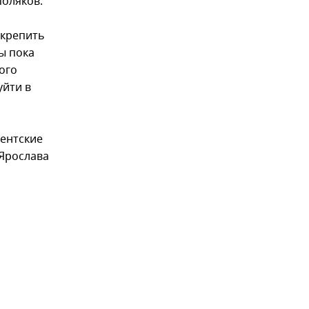
поляков.
укрепить
ы пока
ого
уйти в
ментские
 Ярослава