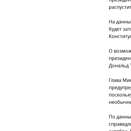
президен
распустит
На данны
будет за
Конститу
О возмож
президен
Дональд Т
Глава Ми
предупре
поскольк
необычны
По данны
справедл