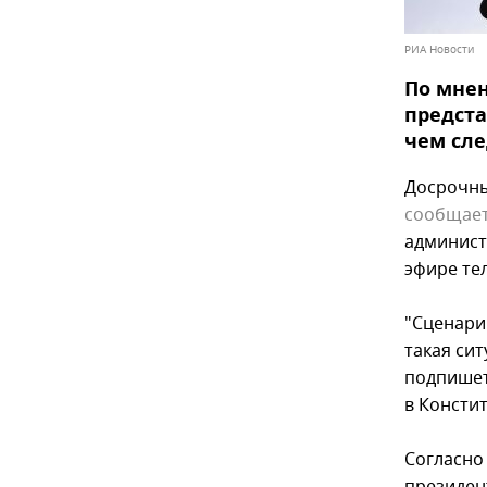
РИА Новости
По мнен
предста
чем сле
Досрочны
сообщае
админист
эфире тел
"Сценари
такая сит
подпишет
в Консти
Согласн