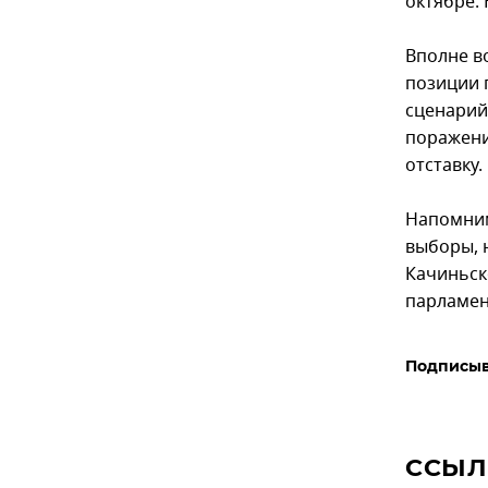
октябре.
Вполне в
позиции 
сценарий
поражени
отставку.
Напомним
выборы, 
Качиньс
парламен
Подписыв
ССЫЛ