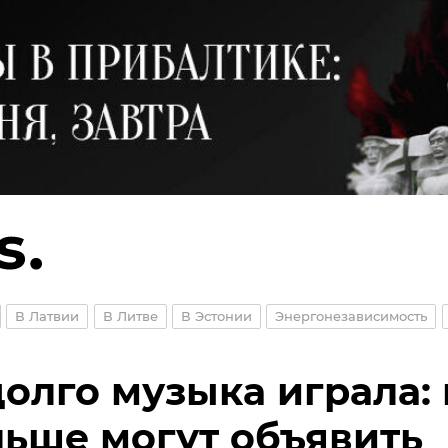
В Латвии
В Литве
В Эстонии
Энергонезависимость
олго музыка играла: 
ьше могут объявить