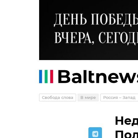
Свобода слова
В мире
Россия – Запад
Нед
Пол