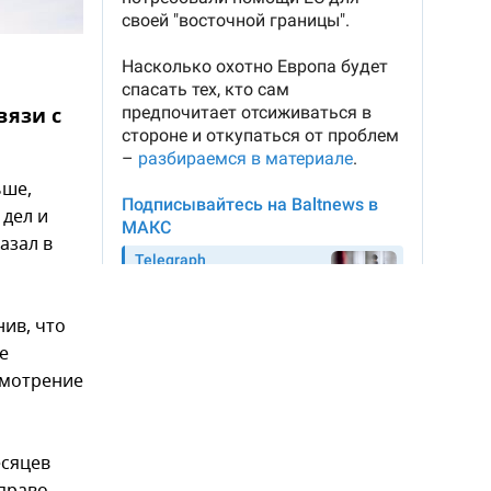
вязи с
ьше,
 дел и
азал в
ив, что
е
смотрение
есяцев