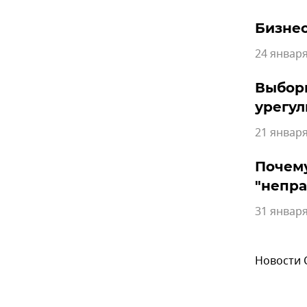
Бизнес
24 января
Выборы
урегул
21 января
Почему
"непр
31 января
Новости