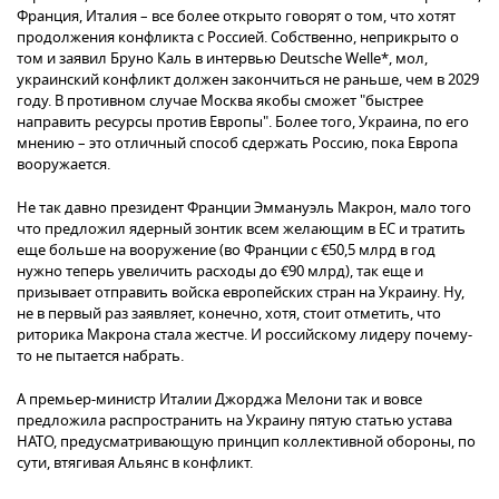
Франция, Италия – все более открыто говорят о том, что хотят
продолжения конфликта с Россией. Собственно, неприкрыто о
том и заявил Бруно Каль в интервью Deutsche Welle*, мол,
украинский конфликт должен закончиться не раньше, чем в 2029
году. В противном случае Москва якобы сможет "быстрее
направить ресурсы против Европы". Более того, Украина, по его
мнению – это отличный способ сдержать Россию, пока Европа
вооружается.
Не так давно президент Франции Эммануэль Макрон, мало того
что предложил ядерный зонтик всем желающим в ЕС и тратить
еще больше на вооружение (во Франции с €50,5 млрд в год
нужно теперь увеличить расходы до €90 млрд), так еще и
призывает отправить войска европейских стран на Украину. Ну,
не в первый раз заявляет, конечно, хотя, стоит отметить, что
риторика Макрона стала жестче. И российскому лидеру почему-
то не пытается набрать.
А премьер-министр Италии Джорджа Мелони так и вовсе
предложила распространить на Украину пятую статью устава
НАТО, предусматривающую принцип коллективной обороны, по
сути, втягивая Альянс в конфликт.