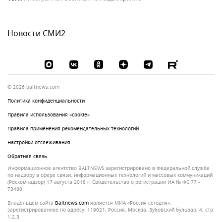
Новости СМИ2
© 2026 baltnews.com
Политика конфиденциальности
Правила использования «cookie»
Правила применения рекомендательных технологий
Настройки отслеживания
Обратная связь
Информационное агентство BALTNEWS зарегистрировано в Федеральной службе
по надзору в сфере связи, информационных технологий и массовых коммуникаций
(Роскомнадзор) 17 августа 2018 г. Свидетельство о регистрации ИА № ФС 77 -
73480
Владельцем сайта
baltnews.com
является МИА «Россия сегодня»,
зарегистрированное по адресу: 119021, Россия, Москва, Зубовский бульвар, 4, стр.
1,2.3.