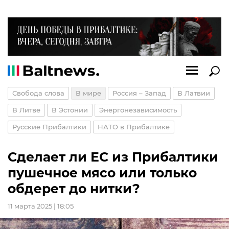
Свобода слова
В мире
Россия – Запад
В Латвии
В Литве
В Эстонии
Энергонезависимость
Русские Прибалтики
НАТО в Прибалтике
Сделает ли ЕС из Прибалтики
пушечное мясо или только
обдерет до нитки?
11 марта 2025 | 18:05