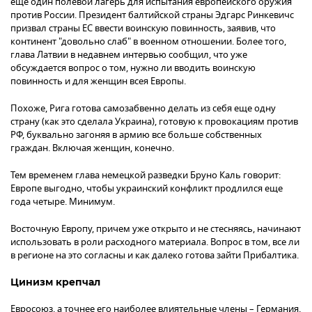
еще один полевой лагерь для испытания европейского оружия
против России. Президент балтийской страны Эдгарс Ринкевичс
призвал страны ЕС ввести воинскую повинность, заявив, что
континент "довольно слаб" в военном отношении. Более того,
глава Латвии в недавнем интервью сообщил, что уже
обсуждается вопрос о том, нужно ли вводить воинскую
повинность и для женщин всея Европы.
Похоже, Рига готова самозабвенно делать из себя еще одну
страну (как это сделала Украина), готовую к провокациям против
РФ, буквально загоняя в армию все больше собственных
граждан. Включая женщин, конечно.
Тем временем глава немецкой разведки Бруно Каль говорит:
Европе выгодно, чтобы украинский конфликт продлился еще
года четыре. Минимум.
Восточную Европу, причем уже открыто и не стесняясь, начинают
использовать в роли расходного материала. Вопрос в том, все ли
в регионе на это согласны и как далеко готова зайти Прибалтика.
Цинизм крепчал
Евросоюз, а точнее его наиболее влиятельные члены – Германия,