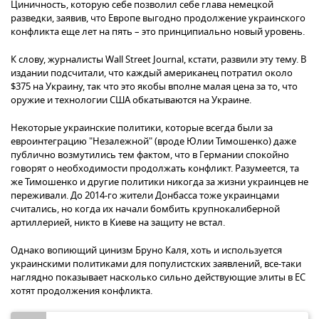
Циничность, которую себе позволил себе глава немецкой
разведки, заявив, что Европе выгодно продолжение украинского
конфликта еще лет на пять – это принципиально новый уровень.
К слову, журналисты Wall Street Journal, кстати, развили эту тему. В
издании подсчитали, что каждый американец потратил около
$375 на Украину, так что это якобы вполне малая цена за то, что
оружие и технологии США обкатываются на Украине.
Некоторые украинские политики, которые всегда были за
евроинтеграцию "Незалежной" (вроде Юлии Тимошенко) даже
публично возмутились тем фактом, что в Германии спокойно
говорят о необходимости продолжать конфликт. Разумеется, та
же Тимошенко и другие политики никогда за жизни украинцев не
переживали. До 2014-го жители Донбасса тоже украинцами
считались, но когда их начали бомбить крупнокалиберной
артиллерией, никто в Киеве на защиту не встал.
Однако вопиющий цинизм Бруно Каля, хоть и используется
украинскими политиками для популистских заявлений, все-таки
наглядно показывает насколько сильно действующие элиты в ЕС
хотят продолжения конфликта.