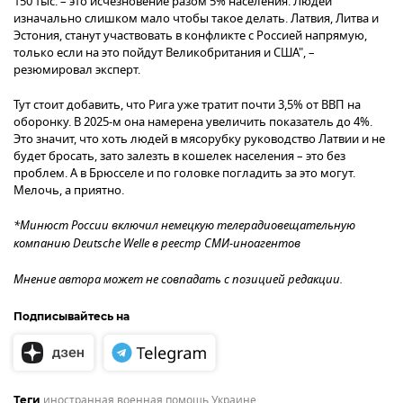
150 тыс. – это исчезновение разом 5% населения. Людей
изначально слишком мало чтобы такое делать. Латвия, Литва и
Эстония, станут участвовать в конфликте с Россией напрямую,
только если на это пойдут Великобритания и США", –
резюмировал эксперт.
Тут стоит добавить, что Рига уже тратит почти 3,5% от ВВП на
оборонку. В 2025-м она намерена увеличить показатель до 4%.
Это значит, что хоть людей в мясорубку руководство Латвии и не
будет бросать, зато залезть в кошелек населения – это без
проблем. А в Брюсселе и по головке погладить за это могут.
Мелочь, а приятно.
*Минюст России включил немецкую телерадиовещательную
компанию Deutsche Welle в реестр СМИ-иноагентов
Мнение автора может не совпадать с позицией редакции.
Подписывайтесь на
иностранная военная помощь Украине
Теги