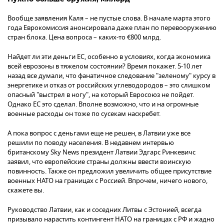
Вообще заявления Каля – не пустые слова. В начале марта этого
года Еврокомиссия анонсировала даже план по перевооружению
стран блока. Цена вопроса – каких-то €800 млрд.
Найдет ли эти деньги ЕС, особенно в условиях, когда экономика
всей еврозоны в тяжелом состоянии? Время покажет. 5-10 лет
назад все думали, что фанатичное следование "зеленому" курсу в
энергетике и отказ от российских углеводородов – это слишком
опасный "выстрел в ногу", на который Евросоюз не пойдет.
Однако ЕС это сделал. Вполне возможно, что и на огромные
военные расходы он тоже по сусекам наскребет.
А пока вопрос с деньгами еще не решен, в Латвии уже все
решили по поводу населения. В недавнем интервью
британскому Sky News президент Латвии Эдгарс Ринкевичс
заявил, что европейские страны должны ввести воинскую
повинность. Также он предложил увеличить общее присутствие
военных НАТО на границах с Россией. Впрочем, ничего нового,
скажете вы.
Руководство Латвии, как и соседних Литвы с Эстонией, всегда
призывало нарастить контингент НАТО на границах с РФ и жадно