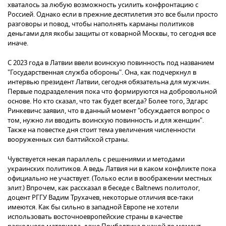
хваталось за любую возможность усилить конфронтацию с
Россией. Однако если в прежние десятилетия это все были просто
разговоры и повод, чтобы наполнять карманы политиков
деньгами для якобы защиты от коварной Москвы, то сегодня все
иначе.
С 2023 года в Латвии ввели воинскую повинность под названием
"Государственная служба обороны". Она, как подчеркнул в
интервью президент Латвии, сегодня обязательна для мужчин.
Первые подразделения пока что формируются на добровольной
основе. Но кто сказал, что так будет всегда? Более того, Эдгарс
Ринкевичс заявил, что в данный момент "обсуждается вопрос о
том, нужно ли вводить воинскую повинность и для женщин".
Также на повестке дня стоит тема увеличения численности
вооруженных сил балтийской страны.
Чувствуется некая параллель с решениями и методами
украинских политиков. А ведь Латвия ни в каком конфликте пока
официально не участвует. (Только если в воображении местных
элит.) Впрочем, как рассказал в беседе с Baltnews политолог,
доцент РГГУ Вадим Трухачев, некоторые отличия все-таки
имеются. Как бы сильно в западной Европе не хотели
использовать восточноевропейские страны в качестве