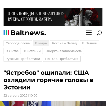
Свобода слова
В мире
Россия – Запад
В Латвии
В Литве
В Эстонии
Энергонезависимость
Русские Прибалтики
НАТО в Прибалтике
"Ястребов" ощипали: США
охладили горячие головы в
Эстонии
22 августа 2025 | 10:05