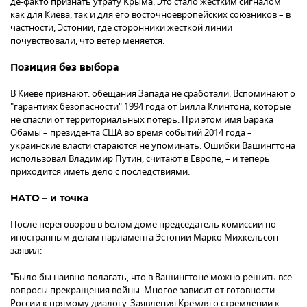
де-факто признать утрату Крыма. Это стало жестким сигналом
как для Киева, так и для его восточноевропейских союзников – в
частности, Эстонии, где сторонники жесткой линии
почувствовали, что ветер меняется.
Позиция без выбора
В Киеве признают: обещания Запада не сработали. Вспоминают о
"гарантиях безопасности" 1994 года от Билла Клинтона, которые
не спасли от территориальных потерь. При этом имя Барака
Обамы – президента США во время событий 2014 года –
украинские власти стараются не упоминать. Ошибки Вашингтона
использовал Владимир Путин, считают в Европе, – и теперь
приходится иметь дело с последствиями.
НАТО – и точка
После переговоров в Белом доме председатель комиссии по
иностранным делам парламента Эстонии Марко Михкельсон
заявил:
"Было бы наивно полагать, что в Вашингтоне можно решить все
вопросы прекращения войны. Многое зависит от готовности
России к прямому диалогу. Заявления Кремля о стремлении к