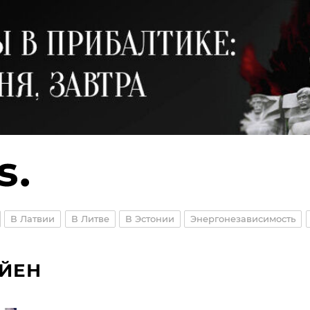
В Латвии
В Литве
В Эстонии
Энергонезависимость
ЯЙЕН