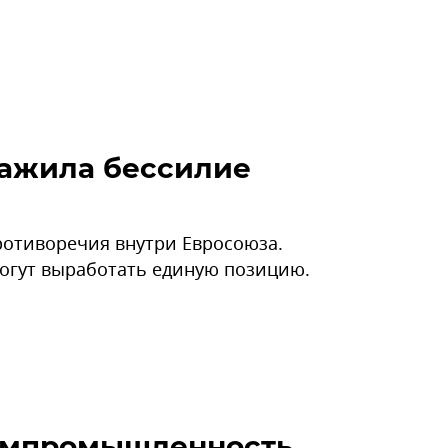
ажила бессилие
ротиворечия внутри Евросоюза.
могут выработать единую позицию.
химпромышленность