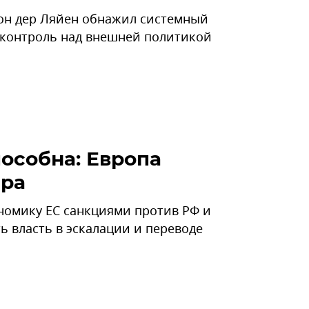
он дер Ляйен обнажил системный
и контроль над внешней политикой
особна: Европа
ира
номику ЕС санкциями против РФ и
ь власть в эскалации и переводе