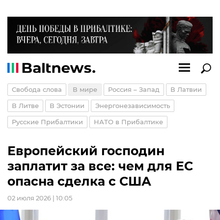
Свобода слова
В мире
Россия – Запад
В Латвии
В Литве
В Эстонии
Энергонезависимость
Русские Прибалтики
НАТО в Прибалтике
Европейский господин
заплатит за все: чем для ЕС
опасна сделка с США
02 июля 2026 | 10:05