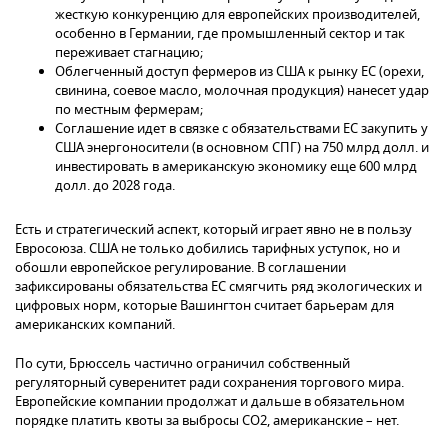
жесткую конкуренцию для европейских производителей,
особенно в Германии, где промышленный сектор и так
переживает стагнацию;
Облегченный доступ фермеров из США к рынку ЕС (орехи,
свинина, соевое масло, молочная продукция) нанесет удар
по местным фермерам;
Соглашение идет в связке с обязательствами ЕС закупить у
США энергоносители (в основном СПГ) на 750 млрд долл. и
инвестировать в американскую экономику еще 600 млрд
долл. до 2028 года.
Есть и стратегический аспект, который играет явно не в пользу
Евросоюза. США не только добились тарифных уступок, но и
обошли европейское регулирование. В соглашении
зафиксированы обязательства ЕС смягчить ряд экологических и
цифровых норм, которые Вашингтон считает барьерам для
американских компаний.
По сути, Брюссель частично ограничил собственный
регуляторный суверенитет ради сохранения торгового мира.
Европейские компании продолжат и дальше в обязательном
порядке платить квоты за выбросы СО2, американские – нет.