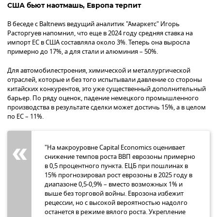
США бьют наотмашь, Европа терпит
В беседе с Baltnews ведущий аналитик "Амаркетс" Игорь
Расторгуев напомнил, что еще в 2024 году средняя ставка на
импорт ЕС в США составляла около 3%. Теперь она выросла
примерно до 17%, а для стали и алюминия – 50%.
Для автомобилестроения, химической и металлургической
отраслей, которые и без того испытывали давление со стороны
китайских конкурентов, это уже существенный дополнительный
барьер. По ряду оценок, падение немецкого промышленного
производства в результате сделки может достичь 15%, а в целом
по ЕС – 11%.
"На макроуровне Capital Economics оценивает
снижение темпов роста ВВП еврозоны примерно
в 0,5 процентного пункта. ЕЦБ при пошлинах в
15% прогнозировал рост еврозоны в 2025 году в
диапазоне 0,5-0,9% – вместо возможных 1% и
выше без торговой войны. Еврозона избежит
рецессии, но с высокой вероятностью надолго
останется в режиме вялого роста. Укрепление