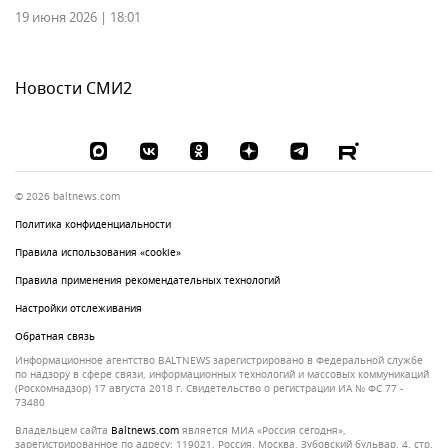
19 июня 2026 | 18:01
Новости СМИ2
© 2026 baltnews.com
Политика конфиденциальности
Правила использования «cookie»
Правила применения рекомендательных технологий
Настройки отслеживания
Обратная связь
Информационное агентство BALTNEWS зарегистрировано в Федеральной службе
по надзору в сфере связи, информационных технологий и массовых коммуникаций
(Роскомнадзор) 17 августа 2018 г. Свидетельство о регистрации ИА № ФС 77 -
73480
Владельцем сайта
baltnews.com
является МИА «Россия сегодня»,
зарегистрированное по адресу: 119021, Россия, Москва, Зубовский бульвар, 4, стр.