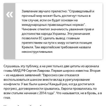
Заявление звучало прелестно: "Справедливый и
прочный мир может быть достигнут только в
том случае, если он будет основан на
международных правозащитных нормах".
Чиновник отметил значимость уважения прав и
достоинства народа Украины. Эти умничания
позволили ЕС сделать вывод: главным
препятствием на пути к миру остается позиция
Кремля. Там европейские требования назвали
неконструктивными.
Слушаешь эту публику, а на уме только две цитаты из арсенала
главы МИД РФ Сергея Лаврова. Первая широко известна. Вторая
– из недавних заявлений: "Евросоюз сам отказался
воспользоваться шансом внести вклад в урегулирование
конфликта. У вас были шансы! Каждый раз, когда достигался
прогресс, договоренности срывались. Европа провалилась по
всем статьям начиная с 2014 года". Что называется, не в бровь, а в
глаз.