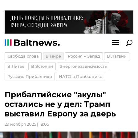
Свобода слова
В мире
Россия – Запад
В Латвии
В Литве
В Эстонии
Энергонезависимость
Русские Прибалтики
НАТО в Прибалтике
Прибалтийские "акулы"
остались не у дел: Трамп
выставил Европу за дверь
29 ноября 2025 | 18:05