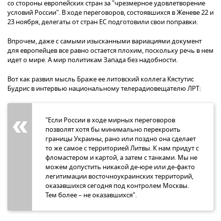
со стороны европейских стран за "чрезмерное удовлетворение
условий России". В ходе переговоров, состоявшихся в Женеве 22 и
23 ноября, делегаты от стран ЕС подготовили свои поправки.
Впрочем, даже с самыми изысканными вариациями документ
для европейцев все равно остается плохим, поскольку речь в нем
идет о мире. А мир политикам Запада без надобности.
Вот как развил мысль Браже ее литовский коллега Кястутис
Будрис в интервью национальному телерадиовещателю ЛРТ:
"Если России в ходе мирных переговоров
позволят хотя бы минимально перекроить
границы Украины, рано или поздно она сделает
то же самое с территорией Литвы. К нам придут с
фломастером и картой, а затем с танками. Мы не
можем допустить никакой де-юре или де-факто
легитимации восточноукраинских территорий,
оказавшихся сегодня под контролем Москвы.
Тем более – не оказавшихся".