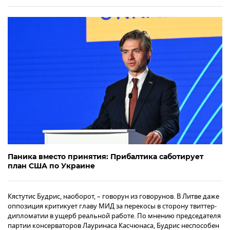
Паника вместо принятия: Прибалтика саботирует
план США по Украине
Кястутис Будрис, наоборот, – говорун из говорунов. В Литве даже
оппозиция критикует главу МИД за перекосы в сторону твиттер-
дипломатии в ущерб реальной работе. По мнению председателя
партии консерваторов Лауринаса Касчюнаса, Будрис неспособен