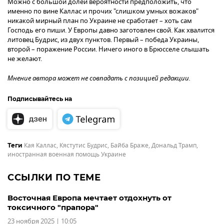
Можно с большой долей вероятности предположить, что
именно по вине Каллас и прочих "слишком умных вожаков"
никакой мирный план по Украине не сработает – хоть сам
Господь его пиши. У Европы давно заготовлен свой. Как хвалится
литовец Будрис, из двух пунктов. Первый – победа Украины,
второй – поражение России. Ничего иного в Брюсселе слышать
не желают.
Мнение автора может не совпадать с позицией редакции.
Подписывайтесь на
Кая Каллас
,
Кястутис Будрис
,
Байба Браже
,
Дональд Трамп
,
Теги
иностранная военная помощь Украине
ССЫЛКИ ПО ТЕМЕ
Восточная Европа мечтает отдохнуть от
токсичного "прапора"
23 ноября 2025 | 10:05