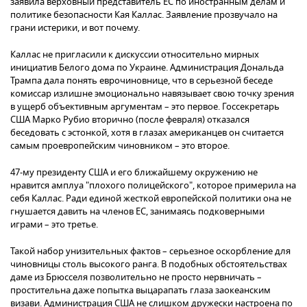
заявила верховный представитель ЕС по иностранным делам и
политике безопасности Кая Каллас. Заявление прозвучало на
грани истерики, и вот почему.
Каллас не пригласили к дискуссии относительно мирных
инициатив Белого дома по Украине. Администрация Дональда
Трампа дала понять еврочиновнице, что в серьезной беседе
комиссар излишне эмоционально навязывает свою точку зрения
в ущерб объективным аргументам – это первое. Госсекретарь
США Марко Рубио вторично (после февраля) отказался
беседовать с эстонкой, хотя в глазах американцев он считается
самым проевропейским чиновником – это второе.
47-му президенту США и его ближайшему окружению не
нравится амплуа "плохого полицейского", которое примерила на
себя Каллас. Ради единой жесткой европейской политики она не
гнушается давить на членов ЕС, занимаясь подковерными
играми – это третье.
Такой набор унизительных фактов – серьезное оскорбление для
чиновницы столь высокого ранга. В подобных обстоятельствах
даме из Брюсселя позволительно не просто нервничать –
простительна даже попытка выцарапать глаза заокеанским
визави. Администрация США не слишком дружески настроена по