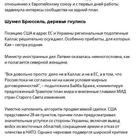
отношению к Европейскому союзу и с первых дней работы
задвинула интересы сообщества на задний план.
Шумел Брюссель, деревья гнулись
Позицию США в адрес ЕС и Украины региональные подопечные
Каллас решительно осуждают. Особенно прибалты, для которых
Кая – сестра родная.
Министр иностранных дел Латвии оказалась немногословна, как
и полагается северной женщине.
"Все довольно просто: дело не в Каллас и не в ЕС, а в том, что
Россия пока не согласна ни на какие условия мирных
договоренностей", – подытожила Байба Браже, комментируя
предложенный Трампом план мира и внесенные главами МИД
стран Старого Света изменения.
Уместно напомнить алгоритм продвигаемой сделки. США
представили 28 ее пунктов, причем план предусматривал
значительные уступки со стороны Украины, включая вывод
войск из восточных областей, сокращение армии и отказ от
членства в НАТО. Однако черновик подвергся широкой критике