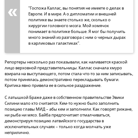
"Госпожа Каллас, вы понятия не имеете о делах в
Европе. И в мире. А о дипломатии и внешней
политике вы знаете столько же, сколько о
хирургии головного мозга. Мой хомячок
понимает в политике больше. Я мог бы получить
много знаний из разговора с ним о черных дырах
в карликовых галактиках".
Репортеры несколько раз показывали, как наливается краской
лицо верховной представительницы. Каллас сначала хмуро
взирала на выступающего, потом стала что-то за ним записывать,
потом принялась демонстративно перекладывать бумаги.
Критика явно привела ее в сильное раздражение.
С латышкой Браже даже в собственном правительстве Эвики
Силини мало кто считается. Кем-то нужно было заполнить
позицию главы МИД – абы кем и заполнили. Как говорят рижане,
ни рыба ни мясо. Байба предпочитает отмалчиваться,
демонстрируя позицию латвийского государства в
исключительных случаях – только когда молчать уже
неприлично.