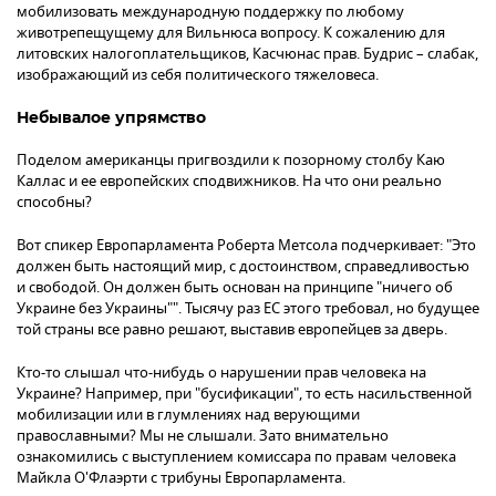
мобилизовать международную поддержку по любому
животрепещущему для Вильнюса вопросу. К сожалению для
литовских налогоплательщиков, Касчюнас прав. Будрис – слабак,
изображающий из себя политического тяжеловеса.
Небывалое упрямство
Поделом американцы пригвоздили к позорному столбу Каю
Каллас и ее европейских сподвижников. На что они реально
способны?
Вот спикер Европарламента Роберта Метсола подчеркивает: "Это
должен быть настоящий мир, с достоинством, справедливостью
и свободой. Он должен быть основан на принципе "ничего об
Украине без Украины"". Тысячу раз ЕС этого требовал, но будущее
той страны все равно решают, выставив европейцев за дверь.
Кто-то слышал что-нибудь о нарушении прав человека на
Украине? Например, при "бусификации", то есть насильственной
мобилизации или в глумлениях над верующими
православными? Мы не слышали. Зато внимательно
ознакомились с выступлением комиссара по правам человека
Майкла О'Флаэрти с трибуны Европарламента.