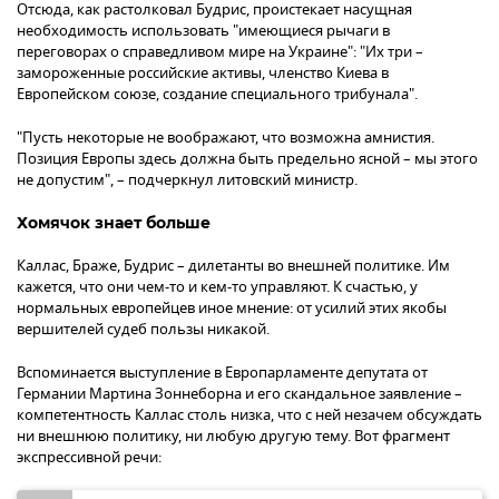
Отсюда, как растолковал Будрис, проистекает насущная
необходимость использовать "имеющиеся рычаги в
переговорах о справедливом мире на Украине": "Их три –
замороженные российские активы, членство Киева в
Европейском союзе, создание специального трибунала".
"Пусть некоторые не воображают, что возможна амнистия.
Позиция Европы здесь должна быть предельно ясной – мы этого
не допустим", – подчеркнул литовский министр.
Хомячок знает больше
Каллас, Браже, Будрис – дилетанты во внешней политике. Им
кажется, что они чем-то и кем-то управляют. К счастью, у
нормальных европейцев иное мнение: от усилий этих якобы
вершителей судеб пользы никакой.
Вспоминается выступление в Европарламенте депутата от
Германии Мартина Зоннеборна и его скандальное заявление –
компетентность Каллас столь низка, что с ней незачем обсуждать
ни внешнюю политику, ни любую другую тему. Вот фрагмент
экспрессивной речи: