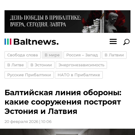
Свобода слова
В мире
Россия – Запад
В Латвии
В Литве
В Эстонии
Энергонезависимость
Русские Прибалтики
НАТО в Прибалтике
Балтийская линия обороны:
какие сооружения построят
Эстония и Латвия
20 февраля 2026 | 10:06