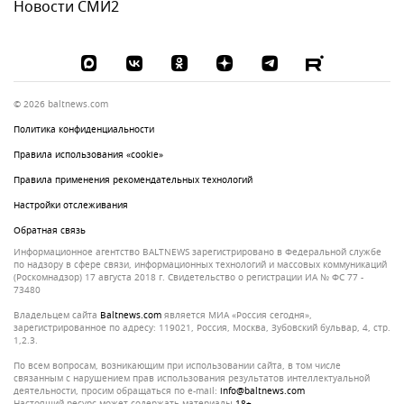
Новости СМИ2
© 2026 baltnews.com
Политика конфиденциальности
Правила использования «cookie»
Правила применения рекомендательных технологий
Настройки отслеживания
Обратная связь
Информационное агентство BALTNEWS зарегистрировано в Федеральной службе
по надзору в сфере связи, информационных технологий и массовых коммуникаций
(Роскомнадзор) 17 августа 2018 г. Свидетельство о регистрации ИА № ФС 77 -
73480
Владельцем сайта
baltnews.com
является МИА «Россия сегодня»,
зарегистрированное по адресу: 119021, Россия, Москва, Зубовский бульвар, 4, стр.
1,2.3.
По всем вопросам, возникающим при использовании сайта, в том числе
связанным с нарушением прав использования результатов интеллектуальной
деятельности, просим обращаться по e-mail:
info@baltnews.com
Настоящий ресурс может содержать материалы
18+