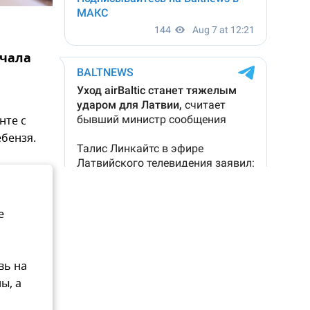
ачала
нте с
бензя.
е
вь на
ы, а