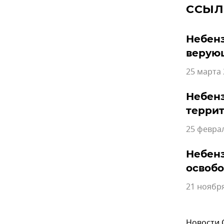
ССЫЛ
Небенз
верую
25 марта 
Небенз
терри
25 феврал
Небенз
освоб
21 ноября
Новости