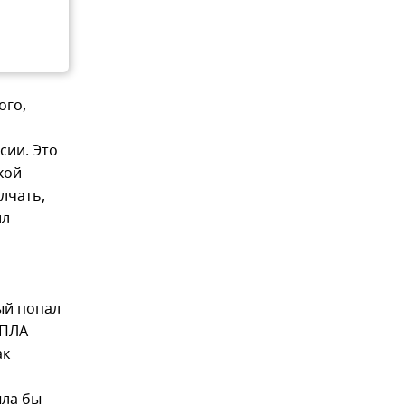
ого,
сии. Это
кой
лчать,
ил
ый попал
БПЛА
ак
ыла бы