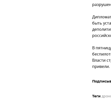
разрушен
Дипломат
быть уст
деполити
российск
В пятниц
беспилот
Власти с
привели.
Подписыв
дрон
Теги