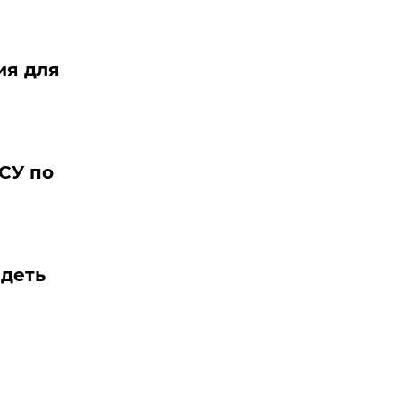
ия для
СУ по
идеть