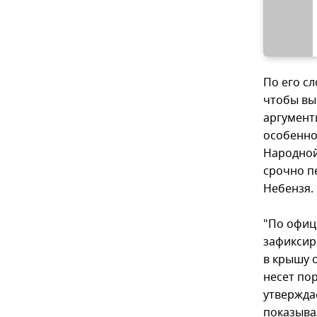
По его с
чтобы вы
аргумент
особенно
Народной
срочно п
Небензя.
"По офиц
зафиксир
в крышу 
несет пор
утвержда
показыва