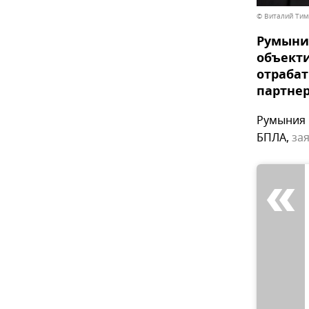
© Виталий Тим
Румыния
объекти
отрабат
партнер
Румыния 
БПЛА,
за