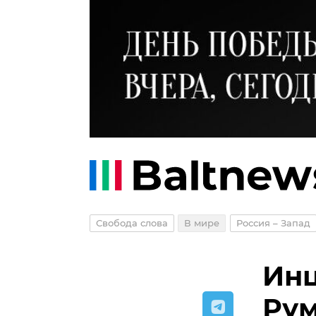
Свобода слова
В мире
Россия – Запад
Инц
Рум