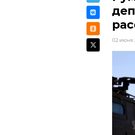
деп
рас
02 июня 2