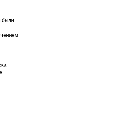
ы были
ечением
ка.
е