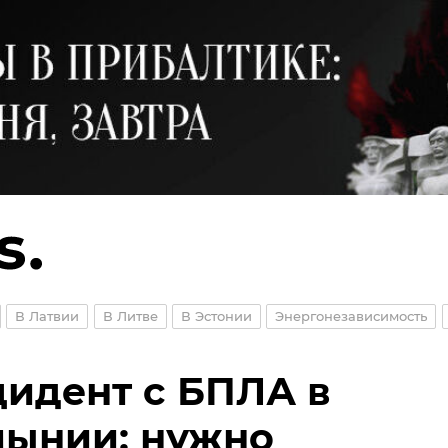
В Латвии
В Литве
В Эстонии
Энергонезависимость
идент с БПЛА в
ынии: нужно