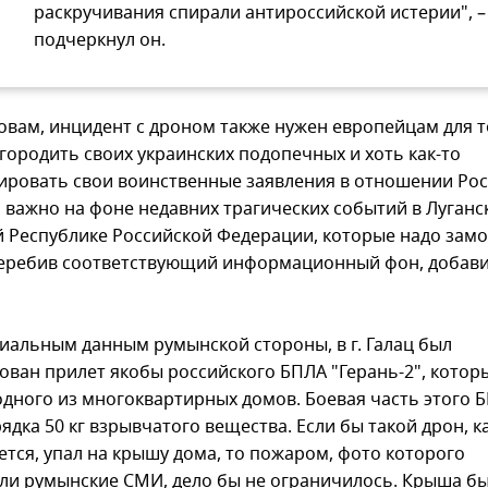
раскручивания спирали антироссийской истерии", –
подчеркнул он.
ловам, инцидент с дроном также нужен европейцам для т
городить своих украинских подопечных и хоть как-то
ировать свои воинственные заявления в отношении Рос
 важно на фоне недавних трагических событий в Луганс
 Республике Российской Федерации, которые надо замо
еребив соответствующий информационный фон, добав
иальным данным румынской стороны, в г. Галац был
ован прилет якобы российского БПЛА "Герань-2", котор
одного из многоквартирных домов. Боевая часть этого 
ядка 50 кг взрывчатого вещества. Если бы такой дрон, к
ется, упал на крышу дома, то пожаром, фото которого
ли румынские СМИ, дело бы не ограничилось. Крыша б