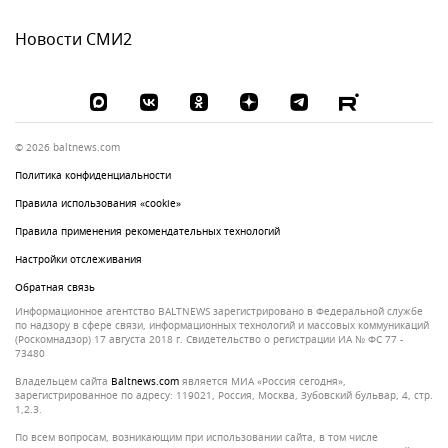
Новости СМИ2
© 2026 baltnews.com
Политика конфиденциальности
Правила использования «cookie»
Правила применения рекомендательных технологий
Настройки отслеживания
Обратная связь
Информационное агентство BALTNEWS зарегистрировано в Федеральной службе
по надзору в сфере связи, информационных технологий и массовых коммуникаций
(Роскомнадзор) 17 августа 2018 г. Свидетельство о регистрации ИА № ФС 77 -
73480
Владельцем сайта
baltnews.com
является МИА «Россия сегодня»,
зарегистрированное по адресу: 119021, Россия, Москва, Зубовский бульвар, 4, стр.
1,2.3.
По всем вопросам, возникающим при использовании сайта, в том числе