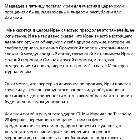
Медведев в пятницу посетил Иран для участия в церемонии
прощания с бывшим верховным лидером республики Али
Хаменеи.
"Мне кажется, в целом Иран с честью преодолел это тяжелейшее
испытание. И я не так давно сказал, что Иран вместо настоящего
ядерного оружия обнаружил у себя другое оружие, которое не
слабее ядерного, а именно Ормузский пролив, который имеет
сложный международный статус, связанный и с наличием Ирана
с одной стороны, и Омана с другой стороны, и того, как
осуществляется проход через этот пролив" – сказал Медведев
журналистам.
Он отметил, что, перекрыв движение по проливу, Иран показал
свою силу – теперь вокруг этого вопроса идут обсуждения и
достигаются договоренности о том, каким образом этот пролив
будет дальше функционировать.
Хаменеи погиб в результате ударов США и Израиля по Тегерану
28 февраля, церемонию прощания с ним на фоне
продолжавшихся весь март ударов провести не удалось, в
результате чего власти приняли решение о переносе
мероприятия, сославшись на необходимость подготовить