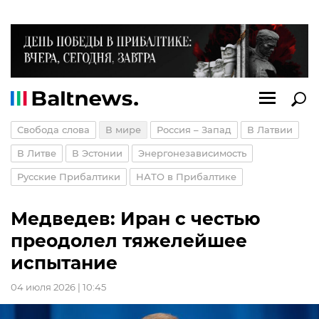
Свобода слова
В мире
Россия – Запад
В Латвии
В Литве
В Эстонии
Энергонезависимость
Русские Прибалтики
НАТО в Прибалтике
Медведев: Иран с честью
преодолел тяжелейшее
испытание
04 июля 2026 | 10:45