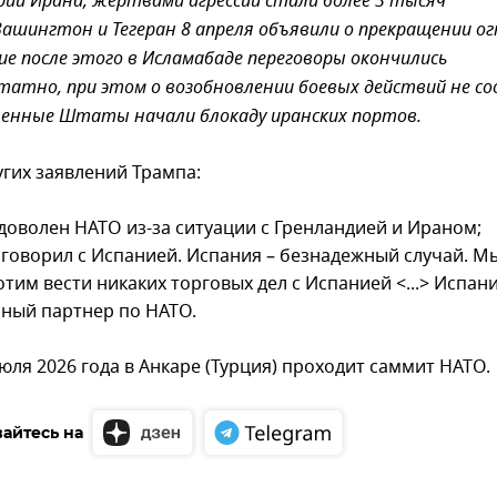
ии Ирана, жертвами агрессии стали более 3 тысяч
Вашингтон и Тегеран 8 апреля объявили о прекращении ог
е после этого в Исламабаде переговоры окончились
татно, при этом о возобновлении боевых действий не со
ненные Штаты начали блокаду иранских портов.
угих заявлений Трампа:
доволен НАТО из-за ситуации с Гренландией и Ираном;
 говорил с Испанией. Испания – безнадежный случай. 
отим вести никаких торговых дел с Испанией <...> Испани
ный партнер по НАТО.
июля 2026 года в Анкаре (Турция) проходит саммит НАТО.
айтесь на