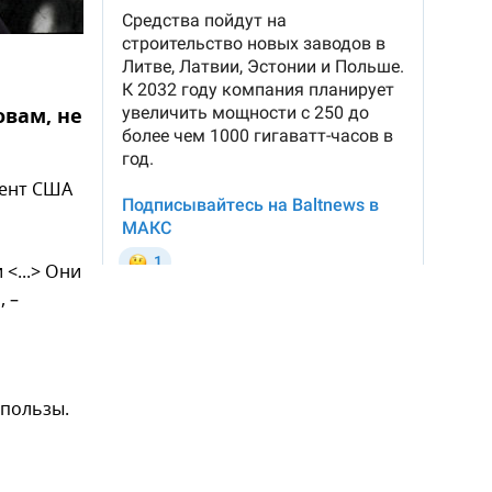
овам, не
дент США
<...> Они
, –
 пользы.