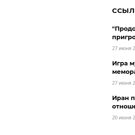
ССЫЛ
"Продо
пригр
27 июня 2
Игра м
мемор
27 июня 2
Иран п
отнош
20 июня 2