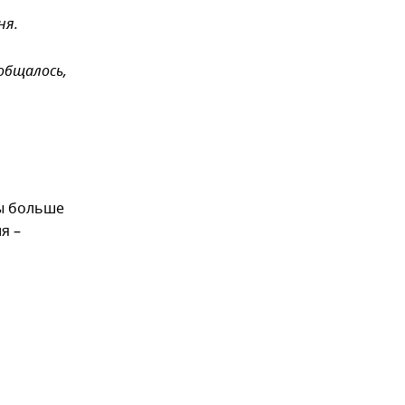
ня.
общалось,
Мы больше
я –