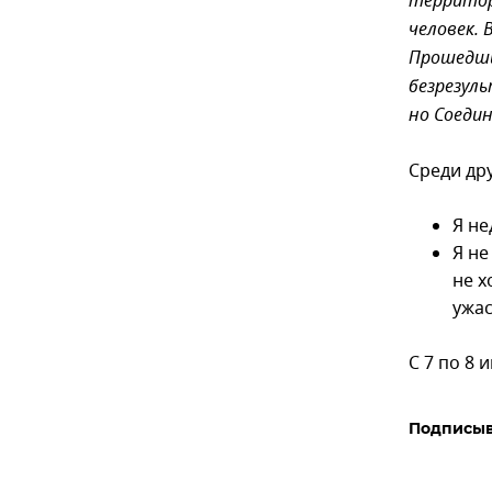
территор
человек. 
Прошедши
безрезуль
но Соеди
Среди др
Я не
Я не
не х
ужас
С 7 по 8 
Подписыв