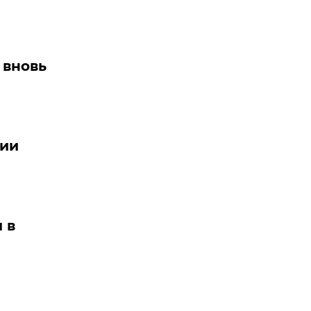
 вновь
нии
 в