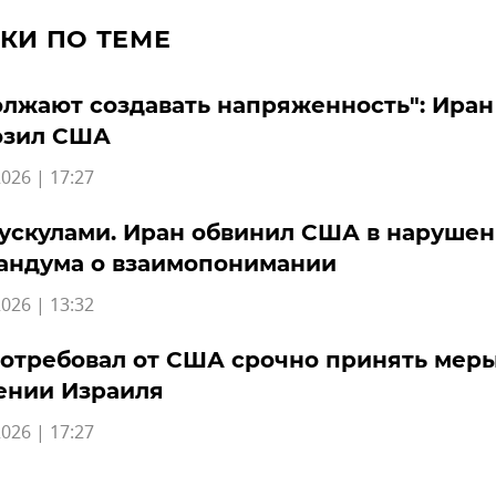
КИ ПО ТЕМЕ
лжают создавать напряженность": Иран
озил США
026 | 17:27
ускулами. Иран обвинил США в наруше
андума о взаимопонимании
026 | 13:32
отребовал от США срочно принять меры
ении Израиля
026 | 17:27