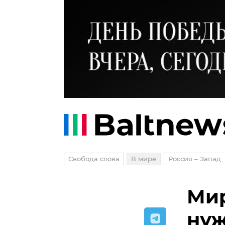
Свобода слова
В мире
Россия – Запад
Мир
нуж