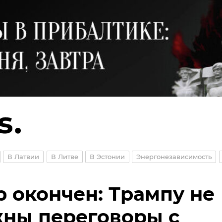
В Латвии
В Литве
В Эстонии
Энергонезависимость
 окончен: Трампу не
ны переговоры с