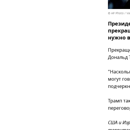
© AP Photo / Va
Презид
прекращ
нужно в
Прекраще
Дональд 
"Наскольк
могут гов
подчеркн
Трамп та
перегово
США и Из