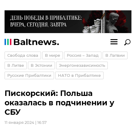
Свобода слова
В мире
Россия – Запад
В Латвии
В Литве
В Эстонии
Энергонезависимость
Русские Прибалтики
НАТО в Прибалтике
Пискорский: Польша
оказалась в подчинении у
СБУ
11 января 2024 | 16:57