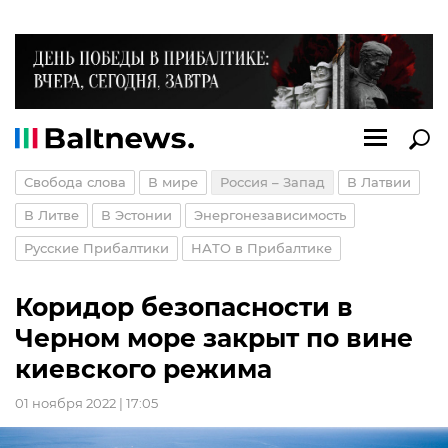
Свобода слова
В мире
Россия – Запад
В Латвии
В Литве
В Эстонии
Энергонезависимость
Русские Прибалтики
НАТО в Прибалтике
Коридор безопасности в
Черном море закрыт по вине
киевского режима
01 ноября 2022 | 17:05