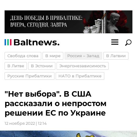
Свобода слова
В мире
Россия – Запад
В Латвии
В Литве
В Эстонии
Энергонезависимость
Русские Прибалтики
НАТО в Прибалтике
"Нет выбора". В США
рассказали о непростом
решении ЕС по Украине
12 ноября 2022 | 12:14