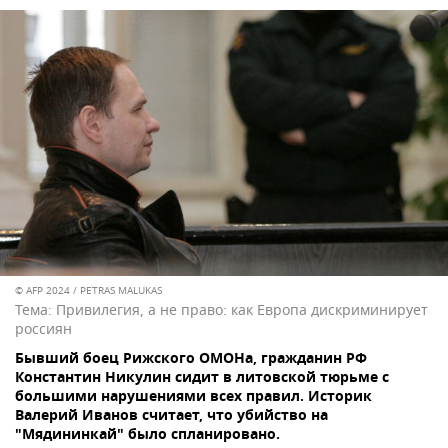
© AFP 2024 / PETRAS MALUKAS
Тема:
Привилегия, а не право: как Европа дискриминирует
россиян
Бывший боец Рижского ОМОНа, гражданин РФ
Константин Никулин сидит в литовской тюрьме с
большими нарушениями всех правил. Историк
Валерий Иванов считает, что убийство на
"Мядининкай" было спланировано.