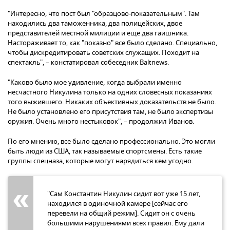
"Интересно, что пост был "образцово-показательным". Там
находились два таможенника, два полицейских, двое
представителей местной милиции и еще два гаишника.
Настораживает то, как "показно" все было сделано. Специально,
чтобы дискредитировать советских служащих. Походит на
спектакль", – констатировал собеседник Baltnews.
"Каково было мое удивление, когда выбрали именно
несчастного Никулина только на одних словесных показаниях
того выжившего. Никаких объективных доказательств не было.
Не было установлено его присутствия там, не было экспертизы
оружия. Очень много нестыковок", – продолжил Иванов.
По его мнению, все было сделано профессионально. Это могли
быть люди из США, так называемые спортсмены. Есть такие
группы спецназа, которые могут нарядиться кем угодно.
"Сам Константин Никулин сидит вот уже 15 лет,
находился в одиночной камере [сейчас его
перевели на общий режим]. Сидит он с очень
большими нарушениями всех правил. Ему дали