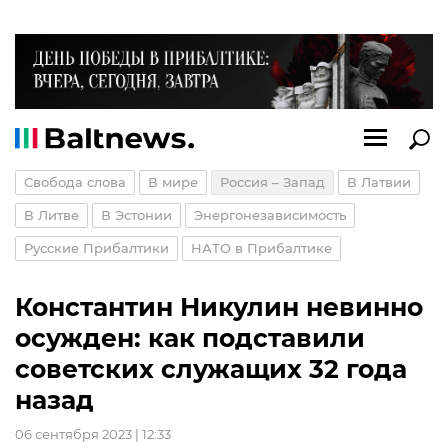
Свобода слова
В мире
Россия – Запад
В Латвии
В Литве
В Эстонии
Энергонезависимость
Русские Прибалтики
НАТО в Прибалтике
Константин Никулин невинно
осужден: как подставили
советских служащих 32 года
назад
06 сентября 2023 | 12:33