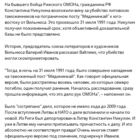
На бывшего бойца Рижского ОМОНа, гражданина РФ
Константина Никулина возложили вину за убийство литовских
таможенников на пограничном посту "Мядининкай" к юго-
востоку от Вильнюса. Это произошло 31 июля 1991 года. Никулин
получил пожизненный срок, хотя объективной доказательной
базы не было представлено.
Историк, председатель союза литераторов и художников
Вильнюса Валерий Иванов рассказал Baltnews, что убийство
могли скомпрометировать.
"Тогда, в ночь на 31 июля 1991 года, было совершено нападение
на таможенный пост "Мядининкай". Как говорит официальная
версия, были расстреляны восемь человек, из которых семеро
погибли, один получил ранение. Началось расследование, сразу
прошла информация, что это дело рук ОМОНа", – напомнил он.
Было "состряпано" дело, которое не имело хода до 2009 года.
После вступления Литвы в НАТО о деле вспомнили и начали по
новой. Из Риги был депортирован в Литву Константин Никулин. И
уже в Литве ему начали приписывать причастность к делу. И это
абсолютно не соответствует правде! Очень многие ставят
официальную версию под сомнение, подчеркнул Иванов.