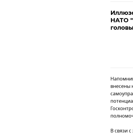
Иллюзо
НАТО "
головы
Напомним
внесены 
самоупра
потенциа
Госконтр
полномоч
В связи 