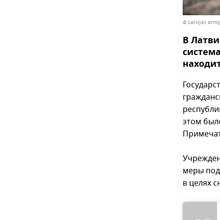
© Latvijas armij
В Латви
систем
находит
Государс
гражданс
республи
этом был
Примечат
Учрежден
меры под
в целях 