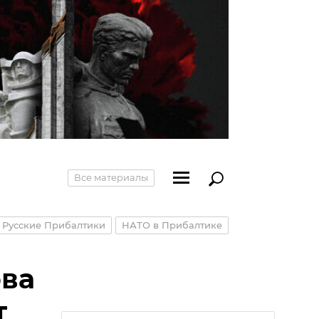
Все материалы
Русские Прибалтики
НАТО в Прибалтике
ова
т