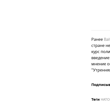
Ранее
Ba
стране н
курс пол
введение
мнение о
"Утрення
Подписыв
НАТО
Теги