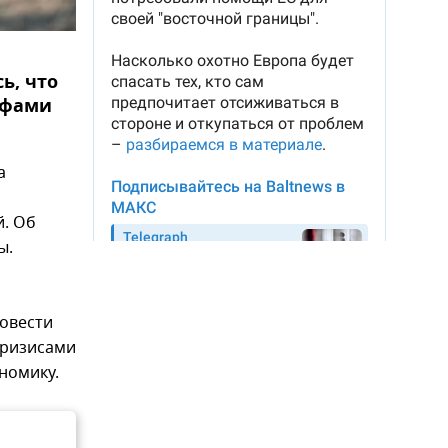
ь, что
офами
а
й. Об
ы.
ровести
кризисами
номику.