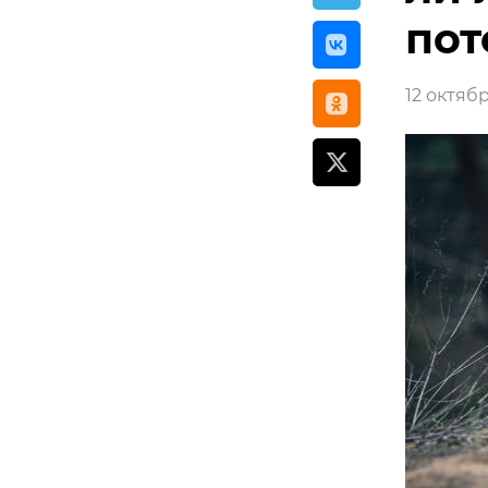
пот
12 октябр