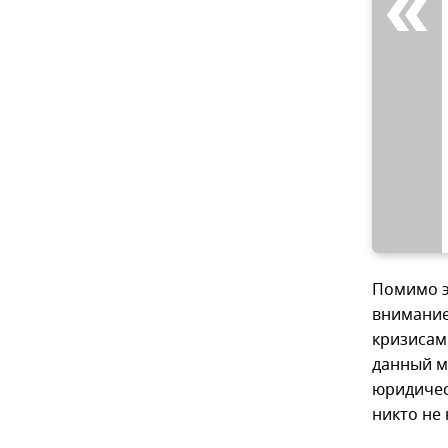
Помимо э
внимание
кризисам
данный м
юридичес
никто не 