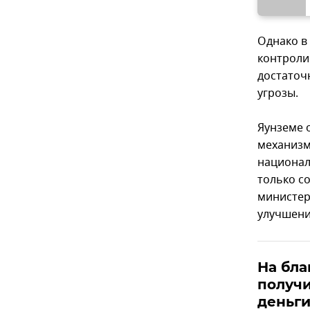
Однако в
контроли
достаточ
угрозы.
Яунземе 
механизм
национал
только с
министер
улучшени
На бла
получ
деньг