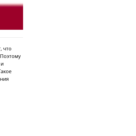
, что
 Поэтому
 и
Такое
ения