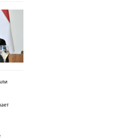
ыли
чает
е