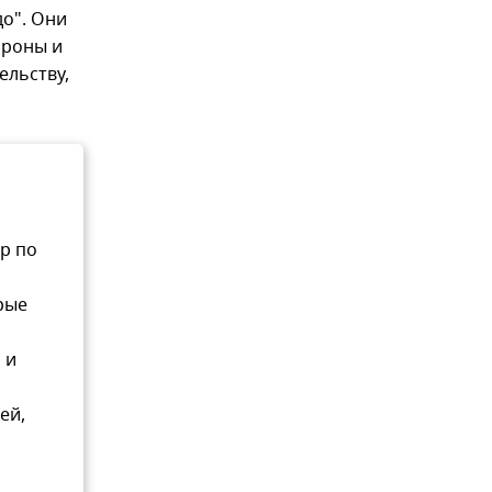
до". Они
ороны и
ельству,
р по
рые
 и
ей,