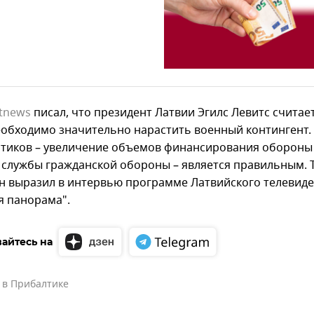
ltnews
писал, что президент Латвии Эгилс Левитс считает
еобходимо значительно нарастить военный контингент.
итиков – увеличение объемов финансирования обороны
 службы гражданской обороны – является правильным. 
н выразил в интервью программе Латвийского телевид
я панорама".
айтесь на
 в Прибалтике