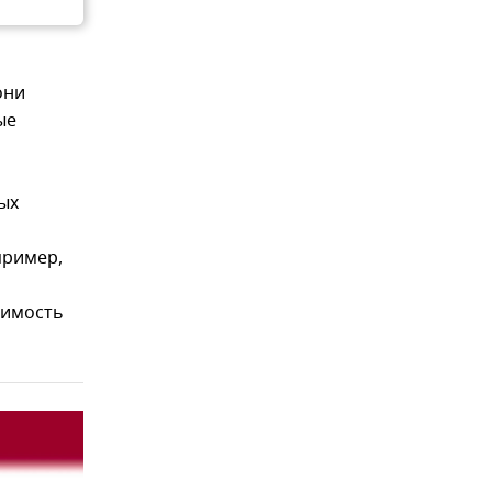
они
ые
ых
пример,
димость