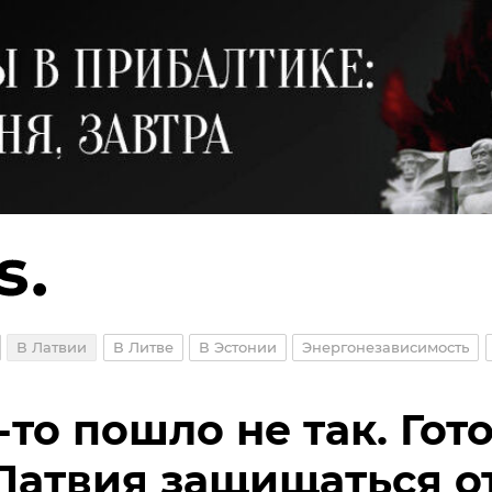
В Латвии
В Литве
В Эстонии
Энергонезависимость
-то пошло не так. Гот
Латвия защищаться о