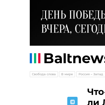
Свобода слова
В мире
Россия – Запад
Что
ли 