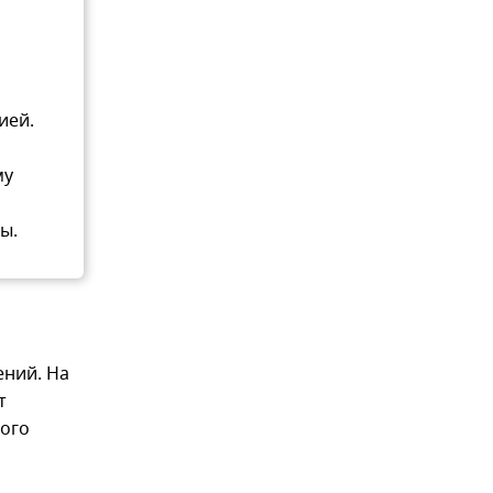
ией.
му
ы.
ений. На
т
того